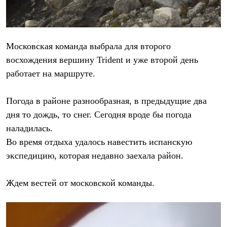
Тапочки
Чуни
Уход за обувью
Аксессуары
Головные уборы
Московская команда выбрала для второго
Шапки
Балаклавы и маски
восхождения вершину Trident и уже второй день
Кепки и бейсболки
работает на маршруте.
Повязки
Шарфы
Панамы
Погода в районе разнообразная, в предыдущие два
Перчатки и рукавицы
дня то дождь, то снег. Сегодня вроде бы погода
Перчатки
Рукавицы
наладилась.
Носки
Во время отдыха удалось навестить испанскую
Полезные аксессуары
экспедицию, которая недавно заехала район.
Брелки
Ремни
Шевроны
Ждем вестей от московской команды.
Опушки
Термоковрики
Уход за одеждой
В Арктику
Коллекции