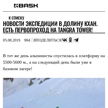
Каталог
К СПИСКУ
Интернет-магазин
НОВОСТИ ЭКСПЕДИЦИИ В ДОЛИНУ КХАН.
Мужская одежда
Утепленная пухом
ЕСТЬ ПЕРВОПРОХОД НА TANGRA TOWER!
Куртки
Брюки
05.08.2019
984
0
ПОДЕЛИТЬСЯ
Жилеты
Комбинезоны
Утепленная синтетикой
Куртки
В тот же день альпинисты спустилась в платформу на
Брюки
5500-5600 м., а на следующий день были уже в
Штормовая одежда
базовом лагере!
Куртки
Брюки
Софтшелл одежда
Куртки
Брюки
Флисовая одежда
Куртки
Брюки
Жилеты