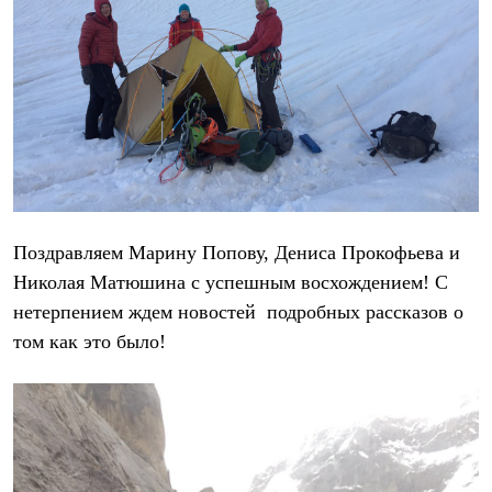
Термобелье
Теплое термобелье
Среднее термобелье
Легкое термобелье
Лёгкая одежда
Футболки
Рубашки
Толстовки
Брюки
Шорты
Женская одежда
Утепленная пухом
Поздравляем Марину Попову, Дениса Прокофьева и
Куртки
Брюки
Николая Матюшина с успешным восхождением! С
Жилеты
нетерпением ждем новостей подробных рассказов о
Утепленная синтетикой
том как это было!
Куртки
Брюки
Штормовая одежда
Куртки
Софтшелл одежда
Куртки
Брюки
Лёгкая одежда