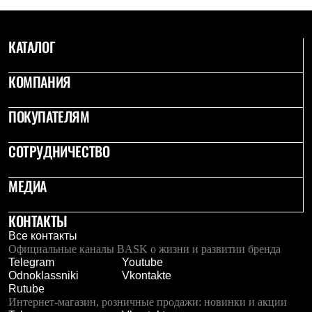
Рубашки
Футболки
Толстовки
КАТАЛОГ
Брюки
Термобелье
Теплое термобелье
КОМПАНИЯ
Среднее термобелье
Легкое термобелье
ПОКУПАТЕЛЯМ
Флисовая одежда
Куртки
Брюки
СОТРУДНИЧЕСТВО
Детская одежда
Утепленная пухом
МЕДИА
Комбинезоны
Куртки
Брюки
КОНТАКТЫ
Утепленная синтетикой
Комбинезоны
Все контакты
Куртки
Официальные каналы BASK о жизни и развитии бренда
Брюки
Telegram
Youtube
Лёгкая одежда
Odnoklassniki
Vkontakte
Футболки
Rutube
Толстовки
Интернет-магазин, розничные продажи: новинки и акции