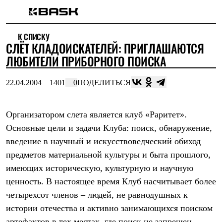
Каталог
К СПИСКУ
Интернет-магазин
СЛЁТ КЛАДОИСКАТЕЛЕЙ: ПРИГЛАШАЮТСЯ
Мужская одежда
Утепленная пухом
ЛЮБИТЕЛИ ПРИБОРНОГО ПОИСКА
Куртки
Брюки
22.04.2004
1401
0
ПОДЕЛИТЬСЯ
Жилеты
Комбинезоны
Утепленная синтетикой
Куртки
Организатором слета является клуб «Раритет».
Брюки
Основные цели и задачи Клуба: поиск, обнаружение,
Штормовая одежда
введение в научный и искусствоведческий обиход
Куртки
Брюки
предметов материальной культуры и быта прошлого,
Софтшелл одежда
имеющих историческую, культурную и научную
Куртки
Брюки
ценность. В настоящее время Клуб насчитывает более
Флисовая одежда
четырехсот членов – людей, не равнодушных к
Куртки
Брюки
истории отечества и активно занимающихся поиском
Жилеты
артефактов в тех местах, где поиск не запрещен