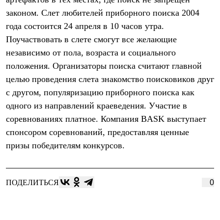
Термобелье
законом. Слет любителей приборного поиска 2004
Теплое термобелье
Среднее термобелье
года состоится 24 апреля в 10 часов утра.
Легкое термобелье
Поучаствовать в слете смогут все желающие
Лёгкая одежда
Футболки
независимо от пола, возраста и социального
Рубашки
положения. Организаторы поиска считают главной
Толстовки
Брюки
целью проведения слета знакомство поисковиков друг
Шорты
с другом, популяризацию приборного поиска как
Женская одежда
одного из направлений краеведения. Участие в
Утепленная пухом
Куртки
соревнованиях платное. Компания BASK выступает
Брюки
спонсором соревнований, предоставляя ценные
Жилеты
Утепленная синтетикой
призы победителям конкурсов.
Куртки
Брюки
Штормовая одежда
Куртки
ПОДЕЛИТЬСЯ
0
Софтшелл одежда
Куртки
Брюки
Лёгкая одежда