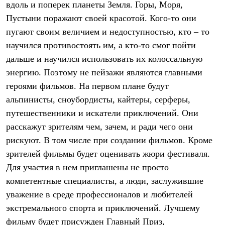
вдоль и поперек планеты Земля. Горы, Моря,
Рубашки
Футболки
Пустыни поражают своей красотой. Кого-то они
Толстовки
пугают своим величием и недоступностью, кто – то
Брюки
научился противостоять им, а кто-то смог пойти
Термобелье
Теплое термобелье
дальше и научился использовать их колоссальную
Среднее термобелье
энергию. Поэтому не пейзажи являются главными
Легкое термобелье
Флисовая одежда
героями фильмов. На первом плане будут
Куртки
альпинисты, сноубордисты, кайтеры, серферы,
Брюки
путешественники и искатели приключений. Они
Детская одежда
Утепленная пухом
расскажут зрителям чем, зачем, и ради чего они
Комбинезоны
рискуют. В том числе при создании фильмов. Кроме
Куртки
Брюки
зрителей фильмы будет оценивать жюри фестиваля.
Утепленная синтетикой
Для участия в нем приглашены не просто
Комбинезоны
Куртки
компетентные специалисты, а люди, заслужившие
Брюки
уважение в среде профессионалов и любителей
Лёгкая одежда
экстремального спорта и приключений. Лучшему
Футболки
Толстовки
фильму будет присужден Главный Приз,