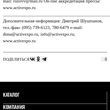
mail: rozovv@mail.ru On-line аккредитация прессы:
С синтетическим утеплителем
www.activexpo.ru
Аксессуары для спальников
Сумки и баулы
________________________________________________
Баулы
Дополнительная информация: Дмитрий Шушпанов,
Кошельки
Сумки
тел./факс (095) 739-6123, 780-6479 e-mail:
Гермомешки
dima@activexpo.ru, info@activexpo.ru;
Полезные аксессуары
Книги
www.activexpo.ru
Еда
Коврики
Обувь
Женская обувь
ПОДЕЛИТЬСЯ
0
Сапоги
Ботинки
Мужская обувь
Ботинки
Кроссовки
Сапоги
Гамаши и бахилы
КАТАЛОГ
Гамаши
Бахилы
КОМПАНИЯ
Тапочки и чуни