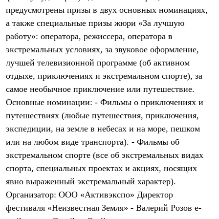
Брюки
предусмотрены призы в двух основных номинациях,
Софтшелл одежда
Куртки
а также специальные призы жюри «За лучшую
Флисовая одежда
работу»: оператора, режиссера, оператора в
Куртки
Брюки
экстремальных условиях, за звуковое оформление,
Жилеты
лучшей телевизионной программе (об активном
Комбинезоны
отдыхе, приключениях и экстремальном спорте), за
Термобелье
Комплект термобелья
самое необычное приключение или путешествие.
Снаряжение
Основные номинации: - Фильмы о приключениях и
Палатки и тенты
Палатки
путешествиях (любые путешествия, приключения,
Тенты
экспедиции, на земле в небесах и на море, пешком
Аксессуары для палаток
или на любом виде транспорта). - Фильмы об
Рюкзаки
Экспедиционные
экстремальном спорте (все об экстремальных видах
Легкоходные
спорта, специальных проектах и акциях, носящих
Альпинистские
Городские
явно выраженный экстремальный характер).
Аксессуары для рюкзаков
Организатор: ООО «Активэкспо» Директор
Спальные мешки
Пуховые
фестиваля «Неизвестная Земля» - Валерий Розов e-
Комбинированные