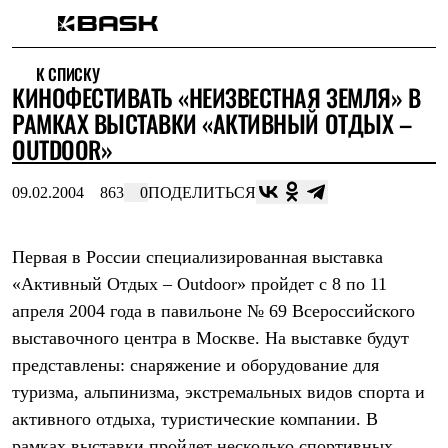
Каталог
К СПИСКУ
Интернет-магазин
КИНОФЕСТИВАТЬ «НЕИЗВЕСТНАЯ ЗЕМЛЯ» В
Мужская одежда
Утепленная пухом
РАМКАХ ВЫСТАВКИ «АКТИВНЫЙ ОТДЫХ –
Куртки
OUTDOOR»
Брюки
Жилеты
Комбинезоны
09.02.2004
863
0
ПОДЕЛИТЬСЯ
Утепленная синтетикой
Куртки
Брюки
Первая в России специализированная выставка
Штормовая одежда
«Активный Отдых – Outdoor» пройдет с 8 по 11
Куртки
Брюки
апреля 2004 года в павильоне № 69 Всероссийского
Софтшелл одежда
выставочного центра в Москве. На выставке будут
Куртки
Брюки
представлены: снаряжение и оборудование для
Флисовая одежда
туризма, альпинизма, экстремальных видов спорта и
Куртки
Брюки
активного отдыха, туристические компании. В
Жилеты
рамках выставки пройдет несколько спортивных