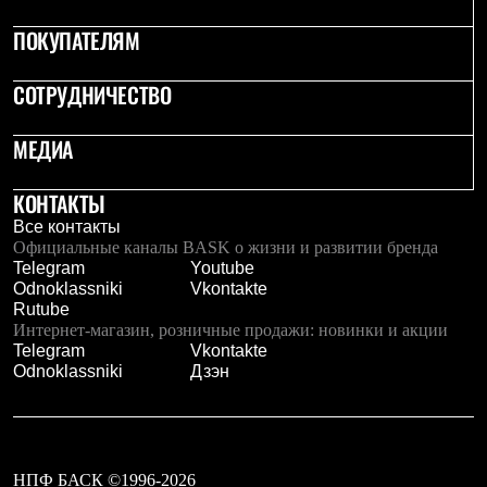
Тапочки
Чуни
ПОКУПАТЕЛЯМ
Уход за обувью
Аксессуары
Головные уборы
СОТРУДНИЧЕСТВО
Шапки
Балаклавы и маски
МЕДИА
Кепки и бейсболки
Повязки
Шарфы
КОНТАКТЫ
Панамы
Все контакты
Перчатки и рукавицы
Официальные каналы BASK о жизни и развитии бренда
Перчатки
Telegram
Youtube
Рукавицы
Odnoklassniki
Vkontakte
Носки
Rutube
Полезные аксессуары
Интернет-магазин, розничные продажи: новинки и акции
Брелки
Telegram
Vkontakte
Ремни
Odnoklassniki
Дзэн
Шевроны
Опушки
Термоковрики
Уход за одеждой
В Арктику
Коллекции
НПФ БАСК ©1996-2026