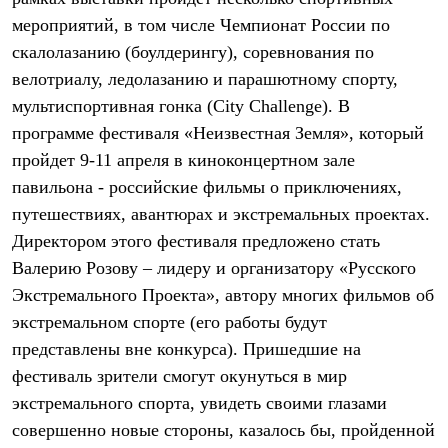
Термобелье
мероприятий, в том числе Чемпионат России по
Теплое термобелье
Среднее термобелье
скалолазанию (боулдерингу), соревнования по
Легкое термобелье
велотриалу, ледолазанию и парашютному спорту,
Лёгкая одежда
Футболки
мультиспортивная гонка (City Challenge). В
Рубашки
программе фестиваля «Неизвестная Земля», который
Толстовки
пройдет 9-11 апреля в киноконцертном зале
Брюки
Шорты
павильона - российские фильмы о приключениях,
Женская одежда
путешествиях, авантюрах и экстремальных проектах.
Утепленная пухом
Куртки
Директором этого фестиваля предложено стать
Брюки
Валерию Розову – лидеру и организатору «Русского
Жилеты
Утепленная синтетикой
Экстремального Проекта», автору многих фильмов об
Куртки
экстремальном спорте (его работы будут
Брюки
представлены вне конкурса). Пришедшие на
Штормовая одежда
Куртки
фестиваль зрители смогут окунуться в мир
Софтшелл одежда
экстремального спорта, увидеть своими глазами
Куртки
Брюки
совершенно новые стороны, казалось бы, пройденной
Лёгкая одежда