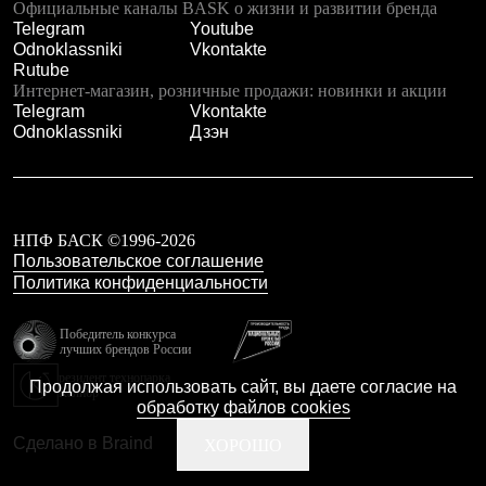
Официальные каналы BASK о жизни и развитии бренда
Рубашки
Telegram
Youtube
Футболки
Odnoklassniki
Vkontakte
Толстовки
Rutube
Брюки
Интернет-магазин, розничные продажи: новинки и акции
Термобелье
Telegram
Vkontakte
Теплое термобелье
Odnoklassniki
Дзэн
Среднее термобелье
Легкое термобелье
Флисовая одежда
Куртки
Брюки
НПФ БАСК ©1996-2026
Детская одежда
Пользовательское соглашение
Утепленная пухом
Политика конфиденциальности
Комбинезоны
Куртки
Брюки
Победитель конкурса
Утепленная синтетикой
лучших брендов России
Комбинезоны
резидент технопарка
Продолжая использовать сайт, вы даете согласие на
Куртки
Калибр
обработку файлов cookies
Брюки
Лёгкая одежда
Сделано в Braind
ХОРОШО
Футболки
Толстовки