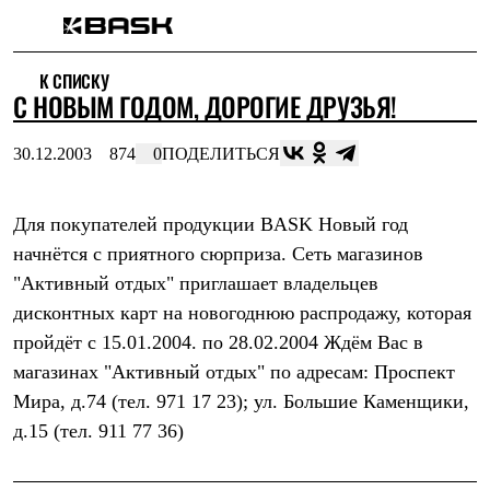
Каталог
К СПИСКУ
Интернет-магазин
С НОВЫМ ГОДОМ, ДОРОГИЕ ДРУЗЬЯ!
Мужская одежда
Утепленная пухом
Куртки
30.12.2003
874
0
ПОДЕЛИТЬСЯ
Брюки
Жилеты
Комбинезоны
Для покупателей продукции BASK Новый год
Утепленная синтетикой
Куртки
начнётся с приятного сюрприза. Сеть магазинов
Брюки
"Активный отдых" приглашает владельцев
Штормовая одежда
Куртки
дисконтных карт на новогоднюю распродажу, которая
Брюки
пройдёт с 15.01.2004. по 28.02.2004 Ждём Вас в
Софтшелл одежда
магазинах "Активный отдых" по адресам: Проспект
Куртки
Брюки
Мира, д.74 (тел. 971 17 23); ул. Большие Каменщики,
Флисовая одежда
д.15 (тел. 911 77 36)
Куртки
Брюки
Жилеты