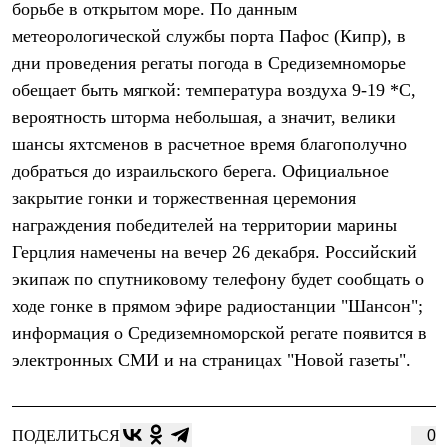
борьбе в открытом море. По данным
Рубашки
Футболки
метеорологической службы порта Пафос (Кипр), в
Толстовки
дни проведения регаты погода в Средиземноморье
Брюки
обещает быть мягкой: температура воздуха 9-19 *С,
Термобелье
Теплое термобелье
вероятность шторма небольшая, а значит, велики
Среднее термобелье
шансы яхтсменов в расчетное время благополучно
Легкое термобелье
Флисовая одежда
добраться до израильского берега. Официальное
Куртки
закрытие гонки и торжественная церемония
Брюки
награждения победителей на территории марины
Детская одежда
Утепленная пухом
Герцлия намечены на вечер 26 декабря. Российский
Комбинезоны
экипаж по спутниковому телефону будет сообщать о
Куртки
Брюки
ходе гонке в прямом эфире радиостанции "Шансон";
Утепленная синтетикой
информация о Средиземноморской регате появится в
Комбинезоны
Куртки
электронных СМИ и на страницах "Новой газеты".
Брюки
Лёгкая одежда
Футболки
Толстовки
ПОДЕЛИТЬСЯ
0