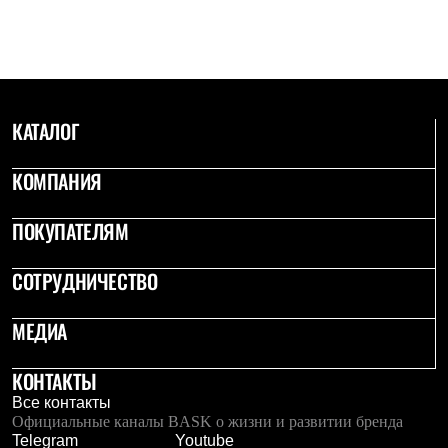
Брюки
Софтшелл одежда
Куртки
Флисовая одежда
Куртки
Брюки
Жилеты
КАТАЛОГ
Комбинезоны
Термобелье
КОМПАНИЯ
Комплект термобелья
Снаряжение
Палатки и тенты
ПОКУПАТЕЛЯМ
Палатки
Тенты
Аксессуары для палаток
СОТРУДНИЧЕСТВО
Рюкзаки
Экспедиционные
МЕДИА
Легкоходные
Альпинистские
Городские
КОНТАКТЫ
Аксессуары для рюкзаков
Все контакты
Спальные мешки
Официальные каналы BASK о жизни и развитии бренда
Пуховые
Telegram
Youtube
Комбинированные