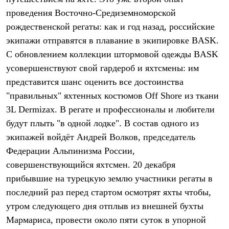
Термобелье
проведения Восточно-Средиземноморской
Теплое термобелье
Среднее термобелье
рождественской регаты: как и год назад, российские
Легкое термобелье
экипажи отправятся в плавание в экипировке BASK.
Лёгкая одежда
Футболки
С обновлением коллекции штормовой одежды BASK
Рубашки
усовершенствуют свой гардероб и яхтсмены: им
Толстовки
представится шанс оценить все достоинства
Брюки
Шорты
"правильных" яхтенных костюмов Off Shore из ткани
Женская одежда
3L Dermizax. В регате и профессионалы и любители
Утепленная пухом
Куртки
будут плыть "в одной лодке". В состав одного из
Брюки
экипажей войдёт Андрей Волков, председатель
Жилеты
Утепленная синтетикой
Федерации Альпинизма России,
Куртки
совершенствующийся яхтсмен. 20 декабря
Брюки
прибывшие на турецкую землю участники регаты в
Штормовая одежда
Куртки
последний раз перед стартом осмотрят яхты чтобы,
Софтшелл одежда
утром следующего дня отплыв из внешней бухты
Куртки
Брюки
Мармариса, провести около пяти суток в упорной
Лёгкая одежда