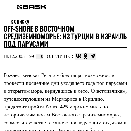
Каталог
К СПИСКУ
Интернет-магазин
OFF-SHORE В ВОСТОЧНОМ
Мужская одежда
Утепленная пухом
СРЕДИЗЕМНОМОРЬЕ: ИЗ ТУРЦИИ В ИЗРАИЛЬ
Куртки
ПОД ПАРУСАМИ
Брюки
Жилеты
Комбинезоны
18.12.2003
991
0
ПОДЕЛИТЬСЯ
Утепленная синтетикой
Куртки
Брюки
Рождественская Регата - блестящая возможность
Штормовая одежда
провести последние дни уходящего года под парусами
Куртки
Брюки
в открытом море, вернувшись в лето. Счастливчикам,
Софтшелл одежда
путешествующим из Мармариса в Герцлию,
Куртки
Брюки
предстоит пройти более 425 морских миль по
Флисовая одежда
историческим водам Восточного Средиземноморья,
Куртки
Брюки
совместив участие в гонке с последующим отдыхом и
Жилеты
путешествием на яхте. Это уже второй опыт