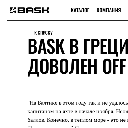
КАТАЛОГ
КОМПАНИЯ
Каталог
Интернет-магазин
К СПИСКУ
Мужская одежда
BASK В ГРЕЦИ
Утепленная пухом
Куртки
Брюки
ДОВОЛЕН OFF
Жилеты
Комбинезоны
Утепленная синтетикой
Куртки
Брюки
Штормовая одежда
Куртки
Брюки
Софтшелл одежда
"На Балтике в этом году так и не удалос
Куртки
Брюки
капитаном на яхте в начале ноября. Нео
Флисовая одежда
баллов. Конечно, в теплом море - это не
Куртки
Брюки