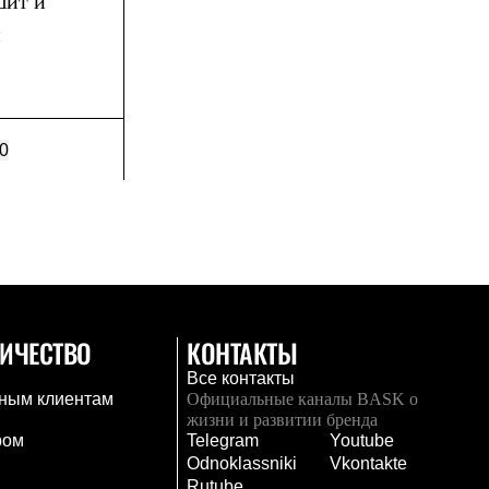
шит и
и
0
ИЧЕСТВО
КОНТАКТЫ
Все контакты
ным клиентам
Официальные каналы BASK о
жизни и развитии бренда
ром
Telegram
Youtube
Odnoklassniki
Vkontakte
Rutube