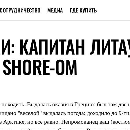
СОТРУДНИЧЕСТВО
МЕДИА
ГДЕ КУПИТЬ
И: КАПИТАН ЛИТА
 SHORE-ОМ
ь походить. Выдалась оказия в Грецию: был там две 
жидано "веселой" выдалась погода: доходило до 9-ти
 в Арктике, но все равно. Непромоканец ваш (костю