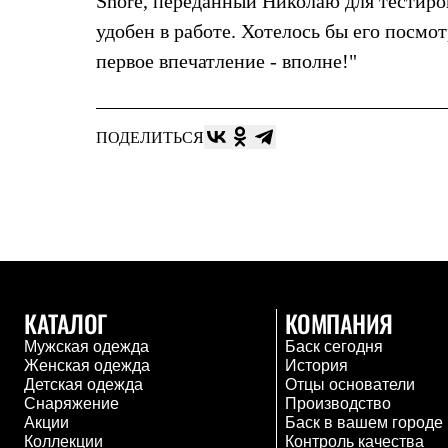
Shore, переданный Николаю для тестиров
Жилеты
удобен в работе. Хотелось бы его посмот
Термобелье
Теплое термобелье
первое впечатление - вполне!"
Среднее термобелье
Легкое термобелье
Лёгкая одежда
Футболки
ПОДЕЛИТЬСЯ
Рубашки
Толстовки
Брюки
Шорты
Женская одежда
Утепленная пухом
Куртки
Брюки
Жилеты
КАТАЛОГ
КОМПАНИЯ
Утепленная синтетикой
Куртки
Мужская одежда
Баск сегодня
Брюки
Женская одежда
История
Штормовая одежда
Детская одежда
Отцы основатели
Куртки
Снаряжение
Производство
Софтшелл одежда
Акции
Баск в вашем городе
Куртки
Коллекции
Контроль качества