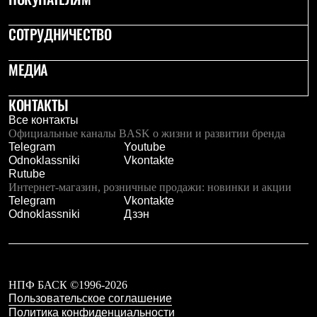
С синтетическим утеплителем
Аксессуары для спальников
СОТРУДНИЧЕСТВО
Сумки и баулы
Баулы
Кошельки
МЕДИА
Сумки
Гермомешки
КОНТАКТЫ
Полезные аксессуары
Книги
Все контакты
Еда
Официальные каналы BASK о жизни и развитии бренда
Коврики
Telegram
Youtube
Обувь
Odnoklassniki
Vkontakte
Женская обувь
Rutube
Сапоги
Интернет-магазин, розничные продажи: новинки и акции
Ботинки
Telegram
Vkontakte
Мужская обувь
Odnoklassniki
Дзэн
Ботинки
Кроссовки
Сапоги
Гамаши и бахилы
Гамаши
НПФ БАСК ©1996-2026
Бахилы
Пользовательское соглашение
Тапочки и чуни
Политика конфиденциальности