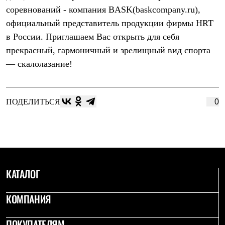
Брюки
соревнований - компания BASK(baskcompany.ru),
Софтшелл одежда
Куртки
официальный представитель продукции фирмы HRT
Флисовая одежда
в России. Приглашаем Вас открыть для себя
Куртки
прекрасный, гармоничный и зрелищный вид спорта
Брюки
Жилеты
— скалолазание!
Комбинезоны
Термобелье
Комплект термобелья
Снаряжение
ПОДЕЛИТЬСЯ
0
Палатки и тенты
Палатки
Тенты
Аксессуары для палаток
Рюкзаки
Экспедиционные
Легкоходные
КАТАЛОГ
Альпинистские
Городские
Аксессуары для рюкзаков
КОМПАНИЯ
Спальные мешки
Пуховые
ПОКУПАТЕЛЯМ
Комбинированные