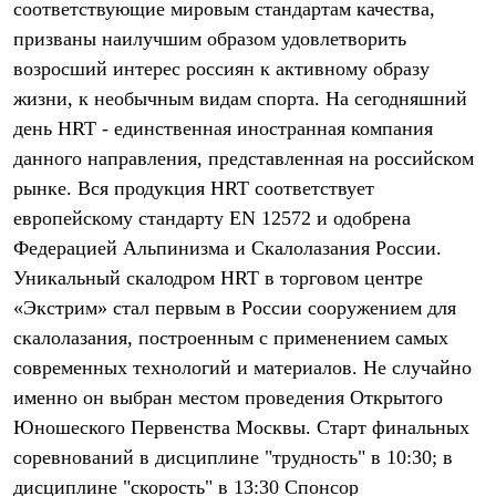
соответствующие мировым стандартам качества,
Рубашки
призваны наилучшим образом удовлетворить
Футболки
Толстовки
возросший интерес россиян к активному образу
Брюки
жизни, к необычным видам спорта. На сегодняшний
Термобелье
Теплое термобелье
день HRT - единственная иностранная компания
Среднее термобелье
данного направления, представленная на российском
Легкое термобелье
Флисовая одежда
рынке. Вся продукция HRT соответствует
Куртки
европейскому стандарту EN 12572 и одобрена
Брюки
Федерацией Альпинизма и Скалолазания России.
Детская одежда
Утепленная пухом
Уникальный скалодром HRT в торговом центре
Комбинезоны
«Экстрим» стал первым в России сооружением для
Куртки
Брюки
скалолазания, построенным с применением самых
Утепленная синтетикой
современных технологий и материалов. Не случайно
Комбинезоны
Куртки
именно он выбран местом проведения Открытого
Брюки
Юношеского Первенства Москвы. Старт финальных
Лёгкая одежда
соревнований в дисциплине "трудность" в 10:30; в
Футболки
Толстовки
дисциплине "скорость" в 13:30 Спонсор