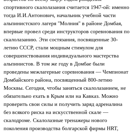
Термобелье
спортивного скалолазания считается 1947-ой: именно
Теплое термобелье
Среднее термобелье
тогда И.И.Антонович, начальник учебной части
Легкое термобелье
альпинистского лагеря "Молния" в районе Домбая,
Лёгкая одежда
Футболки
впервые провел среди инструкторов соревнования по
Рубашки
скалолазанию. Эти состязания, посвященные 30-
Толстовки
летию СССР, стали мощным стимулом для
Брюки
Шорты
совершенствования индивидуального мастерства
Женская одежда
альпинистов. В том же году в Домбае были
Утепленная пухом
Куртки
проведены межлагерные соревнования — Чемпионат
Брюки
Домбайского района, посвященный 800-летию
Жилеты
Утепленная синтетикой
Москвы. Сегодня, чтобы заняться скалолазанием, не
Куртки
обязательно ехать в Крым или на Кавказ. Можно
Брюки
проверить свои силы и получить заряд адреналина
Штормовая одежда
Куртки
без всякого риска на искусственной скале —
Софтшелл одежда
скалодроме. Скалолазные тренажеры нового
Куртки
Брюки
поколения производства болгарской фирмы HRT,
Лёгкая одежда