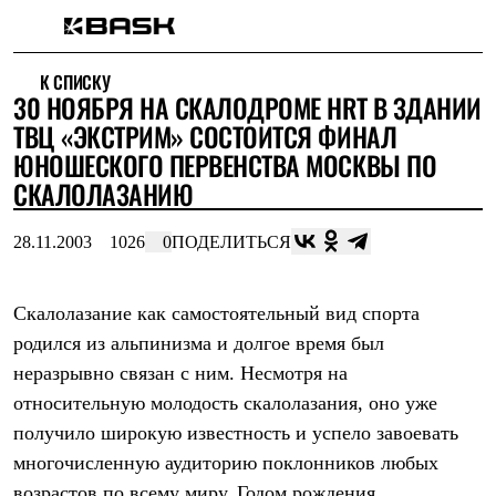
Каталог
К СПИСКУ
Интернет-магазин
30 НОЯБРЯ НА СКАЛОДРОМЕ HRT В ЗДАНИИ
Мужская одежда
Утепленная пухом
ТВЦ «ЭКСТРИМ» СОСТОИТСЯ ФИНАЛ
Куртки
ЮНОШЕСКОГО ПЕРВЕНСТВА МОСКВЫ ПО
Брюки
СКАЛОЛАЗАНИЮ
Жилеты
Комбинезоны
Утепленная синтетикой
28.11.2003
1026
0
ПОДЕЛИТЬСЯ
Куртки
Брюки
Штормовая одежда
Скалолазание как самостоятельный вид спорта
Куртки
Брюки
родился из альпинизма и долгое время был
Софтшелл одежда
неразрывно связан с ним. Несмотря на
Куртки
Брюки
относительную молодость скалолазания, оно уже
Флисовая одежда
получило широкую известность и успело завоевать
Куртки
многочисленную аудиторию поклонников любых
Брюки
Жилеты
возрастов по всему миру. Годом рождения