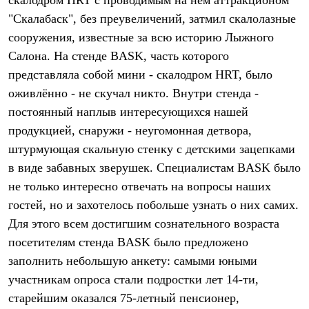
скалодром HRT с проводимым на нем аттракционом
Термобелье
"Скалабаск", без преувеличений, затмил скалолазные
Теплое термобелье
Среднее термобелье
сооружения, известные за всю историю Лыжного
Легкое термобелье
Салона. На стенде BASK, часть которого
Лёгкая одежда
Футболки
представляла собой мини - скалодром HRT, было
Рубашки
оживлённо - не скучал никто. Внутри стенда -
Толстовки
Брюки
постоянный наплыв интересующихся нашей
Шорты
продукцией, снаружи - неугомонная детвора,
Женская одежда
штурмующая скальную стенку с детскими зацепками
Утепленная пухом
Куртки
в виде забавных зверушек. Специалистам BASK было
Брюки
не только интересно отвечать на вопросы наших
Жилеты
Утепленная синтетикой
гостей, но и захотелось побольше узнать о них самих.
Куртки
Для этого всем достигшим сознательного возраста
Брюки
Штормовая одежда
посетителям стенда BASK было предложено
Куртки
заполнить небольшую анкету: самыми юными
Софтшелл одежда
участникам опроса стали подростки лет 14-ти,
Куртки
Брюки
старейшим оказался 75-летный пенсионер,
Лёгкая одежда