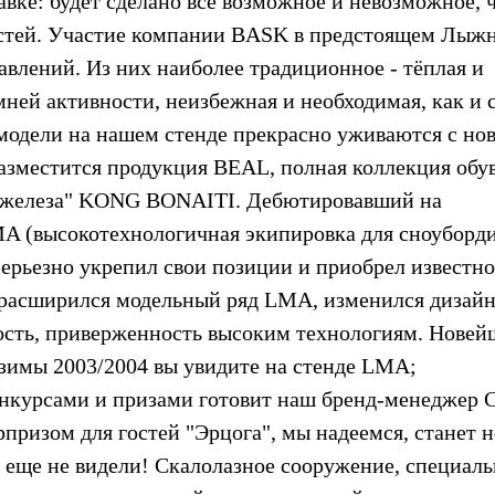
авке: будет сделано все возможное и невозможное, 
гостей. Участие компании BASK в предстоящем Лыж
авлений. Из них наиболее традиционное - тёплая и
ней активности, неизбежная и необходимая, как и 
е модели на нашем стенде прекрасно уживаются с н
разместится продукция BEAL, полная коллекция обу
ал "железа" KONG BONAITI. Дебютировавший на
A (высокотехнологичная экипировка для сноуборд
ерьезно укрепил свои позиции и приобрел известно
 расширился модельный ряд LMA, изменился дизайн
ность, приверженность высоким технологиям. Новей
зимы 2003/2004 вы увидите на стенде LMA;
онкурсами и призами готовит наш бренд-менеджер 
ризом для гостей "Эрцога", мы надеемся, станет 
еще не видели! Скалолазное сооружение, специаль