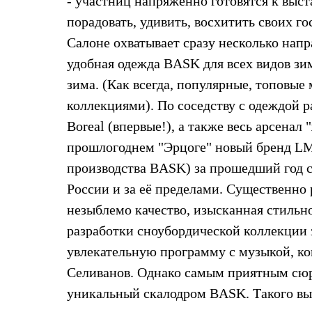
- участниц напряженно готовятся к выст
Жилеты
порадовать, удивить, восхитить своих 
Термобелье
Теплое термобелье
Салоне охватывает сразу несколько напр
Среднее термобелье
Легкое термобелье
удобная одежда BASK для всех видов зим
Лёгкая одежда
зима. (Как всегда, популярные, топовы
Футболки
Рубашки
коллекциями). По соседству с одеждой 
Толстовки
Boreal (впервые!), а также весь арсен
Брюки
Шорты
прошлогоднем "Эрцоге" новый бренд LM
Женская одежда
производства BASK) за прошедший год с
Утепленная пухом
Куртки
России и за её пределами. Существенно
Брюки
Жилеты
незыблемо качество, изысканная стиль
Утепленная синтетикой
разработки сноубордической коллекции 
Куртки
Брюки
увлекательную программу с музыкой, к
Штормовая одежда
Селиванов. Однако самым приятным сюрп
Куртки
Софтшелл одежда
уникальный скалодром BASK. Такого вы 
Куртки