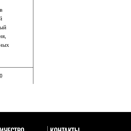
в
й
дый
ия,
щных
0
ИЧЕСТВО
КОНТАКТЫ