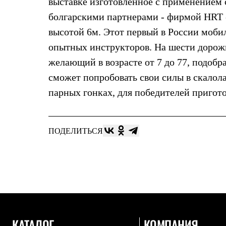
выставке изготовленное с применением
Брюки
Лёгкая одежда
болгарскими партнерами - фирмой HRT -
Рубашки
Футболки
высотой 6м. Этот первый в России моби
Толстовки
опытных инструкторов. На шести дорож
Брюки
Термобелье
желающий в возрасте от 7 до 77, подобр
Теплое термобелье
сможет попробовать свои силы в скалол
Среднее термобелье
Легкое термобелье
парных гонках, для победителей пригот
Флисовая одежда
Куртки
Брюки
Детская одежда
ПОДЕЛИТЬСЯ
Утепленная пухом
Комбинезоны
Куртки
Брюки
Утепленная синтетикой
Комбинезоны
Куртки
Брюки
Лёгкая одежда
КАТАЛОГ
КОМПАНИЯ
Футболки