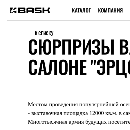
КАТАЛОГ
КОМПАНИЯ
Каталог
Интернет-магазин
К СПИСКУ
Мужская одежда
СЮРПРИЗЫ B
Утепленная пухом
Куртки
Брюки
САЛОНЕ "ЭРЦ
Жилеты
Комбинезоны
Утепленная синтетикой
Куртки
Брюки
Штормовая одежда
Куртки
Брюки
Софтшелл одежда
Местом проведения популярнейшей осенн
Куртки
Брюки
- выставочная площадка 12000 кв.м. в с
Флисовая одежда
Многотысячная армия будущих посетите
Куртки
Брюки