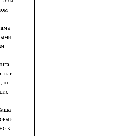
чтобы
ном
сама
овыми
ви
инга
сть в
, но
шие
Саша
новый
но к