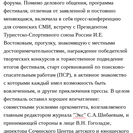
форума. Помимо делового общения, программа
Рубашки
Футболки
фестиваля, отличная от заявленной и постоянно
Толстовки
меняющаяся, включила в себя пресс-конференцию
Брюки
для сочинских СМИ, встречу с Президентом
Термобелье
Теплое термобелье
Туристско-Спортивного союза России И.Е.
Среднее термобелье
Востоковым, прогулку, знакомящую с местными
Легкое термобелье
Флисовая одежда
достопримечательностями, награждение победителей
Куртки
творческих конкурсов и торжественное подведение
Брюки
итогов фестиваля, старт соревнований по поисково-
Детская одежда
Утепленная пухом
спасательным работам (ПСР), в активное знакомство
Комбинезоны
с которыми каждый имел возможность быть
Куртки
Брюки
вовлеченным, и другие приключения прессы. В целом
Утепленная синтетикой
фестиваль оставил хорошее впечатление:
Комбинезоны
Куртки
совместными усилиями оргкомитета, возглавляемого
Брюки
главным редактором журнала
"Экс"
С.А.Шибаевым, и
Лёгкая одежда
принимающей стороны в лице В.Н. Гоголадзе,
Футболки
Толстовки
директора Сочинского Центра детского и юношеского