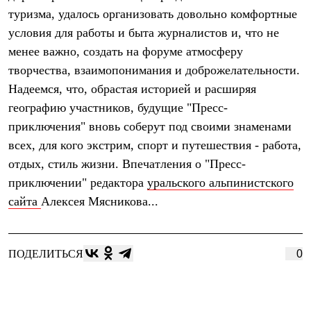
Брюки
туризма, удалось организовать довольно комфортные
Софтшелл одежда
Куртки
условия для работы и быта журналистов и, что не
Флисовая одежда
менее важно, создать на форуме атмосферу
Куртки
Брюки
творчества, взаимопонимания и доброжелательности.
Жилеты
Надеемся, что, обрастая историей и расширяя
Комбинезоны
географию участников, будущие "Пресс-
Термобелье
Комплект термобелья
приключения" вновь соберут под своими знаменами
Снаряжение
всех, для кого экстрим, спорт и путешествия - работа,
Палатки и тенты
Палатки
отдых, стиль жизни. Впечатления о "Пресс-
Тенты
приключении" редактора
уральского альпинистского
Аксессуары для палаток
сайта
Алексея Мясникова...
Рюкзаки
Экспедиционные
Легкоходные
Альпинистские
ПОДЕЛИТЬСЯ
0
Городские
Аксессуары для рюкзаков
Спальные мешки
Пуховые
Комбинированные