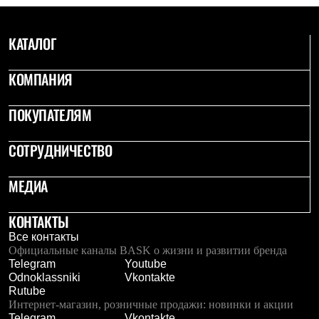
С синтетическим утеплителем
Аксессуары для спальников
Сумки и баулы
КАТАЛОГ
Баулы
Кошельки
КОМПАНИЯ
Сумки
Гермомешки
Полезные аксессуары
ПОКУПАТЕЛЯМ
Книги
Еда
Коврики
СОТРУДНИЧЕСТВО
Обувь
Женская обувь
МЕДИА
Сапоги
Ботинки
Мужская обувь
КОНТАКТЫ
Ботинки
Все контакты
Кроссовки
Официальные каналы BASK о жизни и развитии бренда
Сапоги
Telegram
Youtube
Гамаши и бахилы
Odnoklassniki
Vkontakte
Гамаши
Rutube
Бахилы
Интернет-магазин, розничные продажи: новинки и акции
Тапочки и чуни
Telegram
Vkontakte