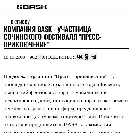
Каталог
К СПИСКУ
Интернет-магазин
КОМПАНИЯ BASK - УЧАСТНИЦА
Мужская одежда
Утепленная пухом
СОЧИНСКОГО ФЕСТИВАЛЯ "ПРЕСС-
Куртки
ПРИКЛЮЧЕНИЕ"
Брюки
Жилеты
Комбинезоны
15.10.2003
982
0
ПОДЕЛИТЬСЯ
Утепленная синтетикой
Куртки
Брюки
Продолжая традиции "Пресс - приключения" -1,
Штормовая одежда
прошедшего в июле позапрошлого года в Бизенги,
Куртки
Брюки
нынешний фестиваль собрал журналистов и
Софтшелл одежда
редакторов изданий, пишущих о спорте и экстриме и
Куртки
Брюки
нескольких делегатов от фирм, предлагающих
Флисовая одежда
снаряжение для туризма и путешествий. В их числе
Куртки
Брюки
оказался и представитель BASK как компании,
Жилеты
традиционно поставляющей не только экипировку