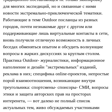
Термобелье
для многих экспедиций, но и связанные с ними
Теплое термобелье
Среднее термобелье
новости экстремально-приключенческой тематики.
Легкое термобелье
Работающие в теме Outdoor посланцы из разных
Лёгкая одежда
Футболки
городов, почти незнакомые друг с другом или
Рубашки
поддерживающие лишь виртуальные контакты в сети,
Толстовки
вновь получили отличную возможность в личных
Брюки
Шорты
беседах обменяться опытом и обсудить волнующие
Женская одежда
вопросы в жарких дискуссиях за круглым столом.
Утепленная пухом
Куртки
Практика Outdoor- журналистики, информационное
Брюки
наполнение и дизайн "экстремальных" изданий,
Жилеты
Утепленная синтетикой
реклама в них; специфика online-проектов, непростые
Куртки
порой взаимоотношения, возникающие внутри
Брюки
треугольника: спортсмены- спонсоры- СМИ, вопросы
Штормовая одежда
Куртки
этики и защита авторских прав на просторах
Софтшелл одежда
интеренета, — вот далеко не полный список
Куртки
Брюки
актуальных тем, живо обсуждаемых участниками
Лёгкая одежда