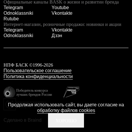
Официальные каналы BASK о жизни и развитии бренда
Рубашки
Telegram
Youtube
Футболки
Odnoklassniki
Vkontakte
Толстовки
Rutube
Брюки
Интернет-магазин, розничные продажи: новинки и акции
Термобелье
Telegram
Vkontakte
Теплое термобелье
Odnoklassniki
Дзэн
Среднее термобелье
Легкое термобелье
Флисовая одежда
Куртки
Брюки
НПФ БАСК ©1996-2026
Детская одежда
Пользовательское соглашение
Утепленная пухом
Политика конфиденциальности
Комбинезоны
Куртки
Брюки
Победитель конкурса
Утепленная синтетикой
лучших брендов России
Комбинезоны
резидент технопарка
Продолжая использовать сайт, вы даете согласие на
Куртки
Калибр
обработку файлов cookies
Брюки
Лёгкая одежда
Сделано в Braind
ХОРОШО
Футболки
Толстовки