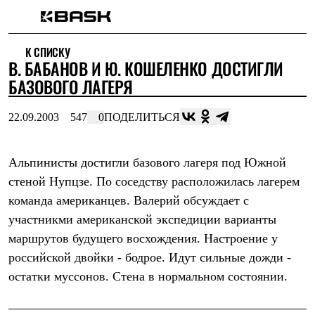
Каталог
К СПИСКУ
Интернет-магазин
В. БАБАНОВ И Ю. КОШЕЛЕНКО ДОСТИГЛИ
Мужская одежда
Утепленная пухом
БАЗОВОГО ЛАГЕРЯ
Куртки
Брюки
22.09.2003
547
0
ПОДЕЛИТЬСЯ
Жилеты
Комбинезоны
Утепленная синтетикой
Куртки
Альпинисты достигли базового лагеря под Южной
Брюки
стеной Нупцзе. По соседству расположилась лагерем
Штормовая одежда
команда американцев. Валерий обсуждает с
Куртки
Брюки
участникми американской экспедиции варианты
Софтшелл одежда
маршрутов будущего восхождения. Настроение у
Куртки
Брюки
российской двойки - бодрое. Идут сильные дожди -
Флисовая одежда
остатки муссонов. Стена в нормальном состоянии.
Куртки
Брюки
Жилеты