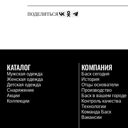
Брюки
Лёгкая одежда
Рубашки
ПОДЕЛИТЬСЯ
Футболки
Толстовки
Брюки
Термобелье
Теплое термобелье
Среднее термобелье
Легкое термобелье
Флисовая одежда
Куртки
КАТАЛОГ
КОМПАНИЯ
Брюки
Детская одежда
Мужская одежда
Баск сегодня
Утепленная пухом
Женская одежда
История
Комбинезоны
Детская одежда
Отцы основатели
Куртки
Снаряжение
Производство
Брюки
Акции
Баск в вашем городе
Утепленная синтетикой
Коллекции
Контроль качества
Комбинезоны
Технологии
Куртки
Команда Баск
Брюки
Вакансии
Лёгкая одежда
Футболки