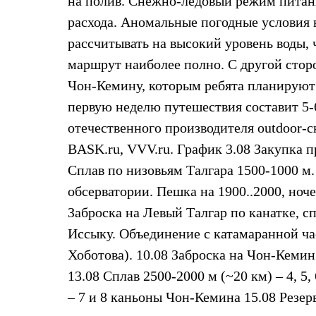
на полив. Снежно-ледовый режим питан
Жилеты
расхода. Аномальные погодные условия 
Термобелье
Теплое термобелье
рассчитывать на высокий уровень воды, 
Среднее термобелье
Легкое термобелье
маршрут наиболее полно. С другой сторо
Лёгкая одежда
Чон-Кемину, которым ребята планируют
Футболки
Рубашки
первую неделю путешествия составит 5-
Толстовки
отечественного производителя outdoor-
Брюки
Шорты
BASK.ru, VVV.ru. График 3.08 Закупка пр
Женская одежда
Сплав по низовьям Талгара 1500-1000 м.
Утепленная пухом
Куртки
обсерватории. Пешка на 1900..2000, ноче
Брюки
Жилеты
Заброска на Левый Талгар по канатке, сп
Утепленная синтетикой
Иссыку. Объединение с катамаранной ча
Куртки
Брюки
Хоботова). 10.08 Заброска на Чон-Кемин
Штормовая одежда
13.08 Сплав 2500-2000 м (~20 км) – 4, 5
Куртки
Софтшелл одежда
– 7 и 8 каньоны Чон-Кемина 15.08 Резерв
Куртки