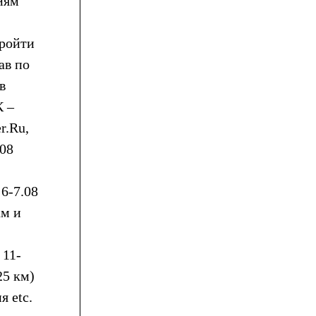
иям
пройти
ав по
в
К –
r.Ru,
.08
 6-7.08
ам и
 11-
25 км)
я etc.