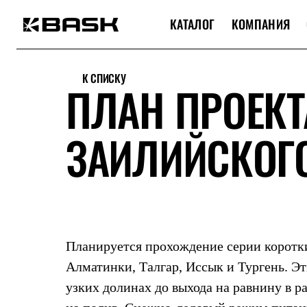
КАТАЛОГ
КОМПАНИЯ
Каталог
Интернет-магазин
К СПИСКУ
Мужская одежда
ПЛАН ПРОЕКТ
Утепленная пухом
Куртки
Брюки
ЗАИЛИЙСКОГО
Жилеты
Комбинезоны
Утепленная синтетикой
Куртки
Брюки
Штормовая одежда
Куртки
Брюки
Софтшелл одежда
Планируется прохождение серии коротки
Куртки
Брюки
Алматинки, Талгар, Иссык и Тургень. Эти
Флисовая одежда
узких долинах до выхода на равнину в р
Куртки
Брюки