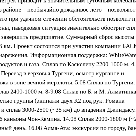
ия рек приводит к значительным суточным колебан
в районе – необычайно дождливое лето – позволяют
что при удачном стечении обстоятельств позволит 
ны, паводковая ситуация значительно обострит спл
 завершить предприятие. Суммарный сброс высоты 
6 км. Проект состоится при участии компании БАС
снаряжения. Информационная поддержка: WhiteWate
одуктов и газа. Сплав по Каскелену 2200-1000 м. 4
 Переезд в верховья Тургени, осмотр курганов и
вка в зоне вечной мерзлоты. 5.08 Сплав по Тургени.
лав 2400-1000 м. 8-9.08 Сплав по Б. и М. Алматинк
стью группы (экипажи двух К2 под рук. Романа
 и сплав 3000-2500 (~35 км) до впадения Джиндысу.
, 6 каньоны Чон-Кемина. 14.08 Сплав 2000-1800 м (~
ный день. 16.08 Алма-Ата: экскурсия по городу, бан