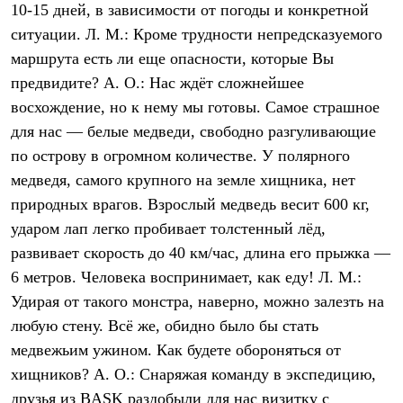
10-15 дней, в зависимости от погоды и конкретной
Где купить
ситуации. Л. М.: Кроме трудности непредсказуемого
маршрута есть ли еще опасности, которые Вы
предвидите? А. О.: Нас ждёт сложнейшее
восхождение, но к нему мы готовы. Самое страшное
для нас — белые медведи, свободно разгуливающие
по острову в огромном количестве. У полярного
медведя, самого крупного на земле хищника, нет
природных врагов. Взрослый медведь весит 600 кг,
ударом лап легко пробивает толстенный лёд,
развивает скорость до 40 км/час, длина его прыжка —
6 метров. Человека воспринимает, как еду! Л. М.:
Удирая от такого монстра, наверно, можно залезть на
любую стену. Всё же, обидно было бы стать
медвежьим ужином. Как будете обороняться от
хищников? А. О.: Снаряжая команду в экспедицию,
друзья из BASK раздобыли для нас визитку с