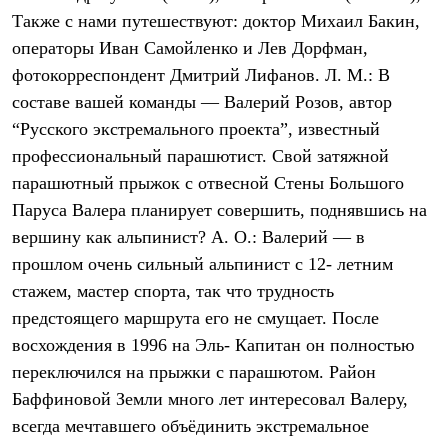
Брюки
Также с нами путешествуют: доктор Михаил Бакин,
Софтшелл одежда
Куртки
операторы Иван Самойленко и Лев Дорфман,
Флисовая одежда
фотокорреспондент Дмитрий Лифанов. Л. М.: В
Куртки
Брюки
составе вашей команды — Валерий Розов, автор
Жилеты
“Русского экстремального проекта”, известный
Комбинезоны
профессиональный парашютист. Свой затяжной
Термобелье
Комплект термобелья
парашютный прыжок с отвесной Стены Большого
Снаряжение
Паруса Валера планирует совершить, поднявшись на
Палатки и тенты
Палатки
вершину как альпинист? А. О.: Валерий — в
Тенты
прошлом очень сильный альпинист с 12- летним
Аксессуары для палаток
Рюкзаки
стажем, мастер спорта, так что трудность
Экспедиционные
предстоящего маршрута его не смущает. После
Легкоходные
восхождения в 1996 на Эль- Капитан он полностью
Альпинистские
Городские
переключился на прыжки с парашютом. Район
Аксессуары для рюкзаков
Баффиновой Земли много лет интересовал Валеру,
Спальные мешки
Пуховые
всегда мечтавшего объёдинить экстремальное
Комбинированные