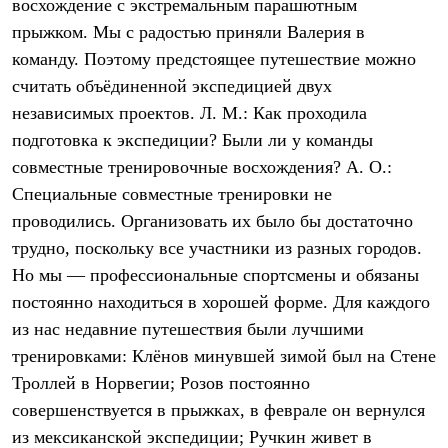
восхождение с экстремальным парашютным
С синтетическим утеплителем
прыжком. Мы с радостью приняли Валерия в
Аксессуары для спальников
Сумки и баулы
команду. Поэтому предстоящее путешествие можно
Баулы
считать объёдиненной экспедицией двух
Кошельки
Сумки
независимых проектов. Л. М.: Как проходила
Гермомешки
подготовка к экспедиции? Были ли у команды
Полезные аксессуары
Книги
совместные тренировочные восхождения? А. О.:
Еда
Специальные совместные тренировки не
Коврики
проводились. Организовать их было бы достаточно
Обувь
Женская обувь
трудно, поскольку все участники из разных городов.
Сапоги
Но мы — профессиональные спортсмены и обязаны
Ботинки
Мужская обувь
постоянно находиться в хорошей форме. Для каждого
Ботинки
из нас недавние путешествия были лучшими
Кроссовки
Сапоги
тренировками: Клёнов минувшей зимой был на Стене
Гамаши и бахилы
Троллей в Норвегии; Розов постоянно
Гамаши
совершенствуется в прыжках, в феврале он вернулся
Бахилы
Тапочки и чуни
из мексиканской экспедиции; Ручкин живет в