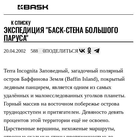
Каталог
К СПИСКУ
Интернет-магазин
ЭКСПЕДИЦИЯ "БАСК-СТЕНА БОЛЬШОГО
Мужская одежда
Утепленная пухом
ПАРУСА"
Куртки
Брюки
20.04.2002
588
0
ПОДЕЛИТЬСЯ
Жилеты
Комбинезоны
Утепленная синтетикой
Куртки
Terra Incognita Заповедный, загадочный полярный
Брюки
остров Баффинова Земля (Baffin Island), покрытый
Штормовая одежда
ледяным панцирем, является одним из самых
Куртки
Брюки
удалённых и малоисследованных уголков планеты.
Софтшелл одежда
Горный массив на восточном побережье острова
Куртки
Брюки
труднодоступен и притягателен. Девяносто девять
Флисовая одежда
процентов этой территории ещё не освоено.
Куртки
Брюки
Царственные вершины, нехоженые маршруты,
Жилеты
отвесные скальные стены протяженностью до