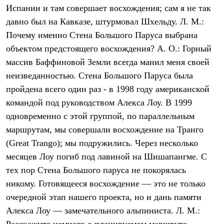
Тапочки
Испании и там совершает восхождения; сам я не так
Чуни
Уход за обувью
давно был на Кавказе, штурмовал Шхельду. Л. М.:
Аксессуары
Почему именно Стена Большого Паруса выбрана
Головные уборы
объектом предстоящего восхождения? А. О.: Горный
Шапки
Балаклавы и маски
массив Баффиновой Земли всегда манил меня своей
Кепки и бейсболки
неизведанностью. Стена Большого Паруса была
Повязки
Шарфы
пройдена всего один раз - в 1998 году американской
Панамы
командой под руководством Алекса Лоу. В 1999
Перчатки и рукавицы
Перчатки
одновременно с этой группой, по параллельным
Рукавицы
маршрутам, мы совершали восхождение на Транго
Носки
(Great Trango); мы подружились. Через несколько
Полезные аксессуары
Брелки
месяцев Лоу погиб под лавиной на Шишапангме. С
Ремни
тех пор Стена Большого паруса не покорялась
Шевроны
Опушки
никому. Готовящееся восхождение — это не только
Термоковрики
очередной этап нашего проекта, но и дань памяти
Уход за одеждой
В Арктику
Алекса Лоу — замечательного альпиниста. Л. М.:
Коллекции