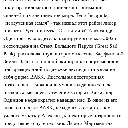
Термобелье
полутора километров привлекают внимание
Теплое термобелье
Среднее термобелье
сильнейших альпинистов мира. Terra Incognita,
Легкое термобелье
"неизученная земля" - так назвал этот район лидер
Лёгкая одежда
Футболки
проекта "Русский путь - Стены мира" Александр
Рубашки
Одинцов, руководитель планируемого в мае 2002 г.
Толстовки
Брюки
восхождения на Стену Большого Паруса (Great Sail
Шорты
Pеаk), расположенную в горном массиве Баффиновой
Женская одежда
Земли. Заботы о полной экипировке спортсменов и
Утепленная пухом
Куртки
информационной поддержке экспедиции взяла на
Брюки
себя фирма BASK. Тщательная всесторонняя
Жилеты
Утепленная синтетикой
подготовка к сложнейшему восхождению заняла
Куртки
несколько месяцев, в течение которых Александр
Брюки
Одинцов неоднократно навещал нас. В один из его
Штормовая одежда
Куртки
визитов в офис BASK, незадолго до старта, нам
Софтшелл одежда
удалось узнать у Александра некоторые подробности
Куртки
Брюки
предстоящего путешествия. Лариса Мартынкина,
Лёгкая одежда