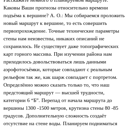
Расскажите немного о планируемом маршруте.
PEAK
Каковы Ваши прогнозы относительно времени
ЗА ПОЛЯРНЫМ КРУГОМ
TREK
подъёма к вершине? А. О.: Мы собираемся проложить
BASK kids
новый маршрут к вершине, то есть совершить
CITY
BASK juno
первопрохождение. Точные технические параметры
ИДЁМ В ПОХОД
стены нам неизвестны, никаких описаний не
Дневник капитана
сохранилось. Не существует даже топографических
Каталог дилеров
Компания
карт горного массива. При изучении района нам
Баск сегодня
приходилось довольствоваться лишь данными
История
Отцы основатели
аэрофотосъёмки, которые совпадают с реальным
Производство
рельефом так же, как шарж совпадает с портретом.
Баск в вашем городе
Контроль качества
Определённо можно сказать только то, что наш
Технологии
предстоящий маршрут — высшей трудности,
Команда Баск
категории 6 “Б”. Перепад от начала маршрута до
Сотрудничество
Дилерам
вершины 1300 -1500 метров, крутизна стены 80 -85
Стать дилером
градусов. Дополнительную сложность создаёт
Корпоративным клиентам
Услуги
отсутствие на стене воды. Планируем подниматься
Медиа