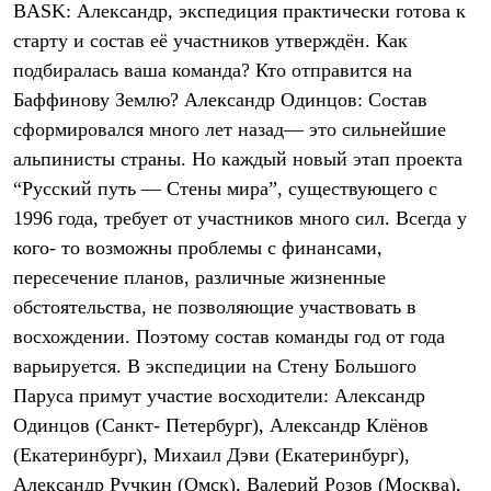
BASK: Александр, экспедиция практически готова к
Рубашки
Футболки
старту и состав её участников утверждён. Как
Толстовки
подбиралась ваша команда? Кто отправится на
Брюки
Баффинову Землю? Александр Одинцов: Состав
Термобелье
Теплое термобелье
сформировался много лет назад— это сильнейшие
Среднее термобелье
альпинисты страны. Но каждый новый этап проекта
Легкое термобелье
Флисовая одежда
“Русский путь — Стены мира”, существующего с
Куртки
1996 года, требует от участников много сил. Всегда у
Брюки
Детская одежда
кого- то возможны проблемы с финансами,
Утепленная пухом
пересечение планов, различные жизненные
Комбинезоны
обстоятельства, не позволяющие участвовать в
Куртки
Брюки
восхождении. Поэтому состав команды год от года
Утепленная синтетикой
варьируется. В экспедиции на Стену Большого
Комбинезоны
Куртки
Паруса примут участие восходители: Александр
Брюки
Одинцов (Санкт- Петербург), Александр Клёнов
Лёгкая одежда
(Екатеринбург), Михаил Дэви (Екатеринбург),
Футболки
Толстовки
Александр Ручкин (Омск), Валерий Розов (Москва),