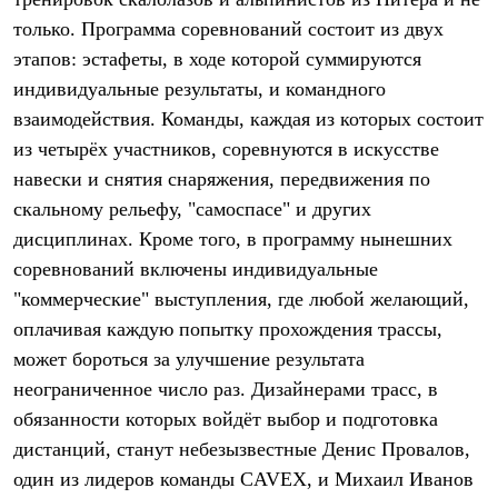
Термобелье
только. Программа соревнований состоит из двух
Теплое термобелье
Среднее термобелье
этапов: эстафеты, в ходе которой суммируются
Легкое термобелье
индивидуальные результаты, и командного
Лёгкая одежда
Футболки
взаимодействия. Команды, каждая из которых состоит
Рубашки
из четырёх участников, соревнуются в искусстве
Толстовки
Брюки
навески и снятия снаряжения, передвижения по
Шорты
скальному рельефу, "самоспасе" и других
Женская одежда
дисциплинах. Кроме того, в программу нынешних
Утепленная пухом
Куртки
соревнований включены индивидуальные
Брюки
"коммерческие" выступления, где любой желающий,
Жилеты
Утепленная синтетикой
оплачивая каждую попытку прохождения трассы,
Куртки
может бороться за улучшение результата
Брюки
неограниченное число раз. Дизайнерами трасс, в
Штормовая одежда
Куртки
обязанности которых войдёт выбор и подготовка
Софтшелл одежда
дистанций, станут небезызвестные Денис Провалов,
Куртки
Брюки
один из лидеров команды CAVEX, и Михаил Иванов
Лёгкая одежда