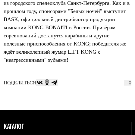
из городского спелеоклуба Санкт-Петербурга. Как и в
Рубашки
Футболки
прошлом году, спонсорами "Белых ночей" выступит
Толстовки
BASK, официальный дистрибьютор продукции
Брюки
компании KONG BONAITI в России. Призёрам
Термобелье
Теплое термобелье
соревнований достанутся карабины и другие
Среднее термобелье
полезные приспособления от KONG; победителя же
Легкое термобелье
Флисовая одежда
ждёт великолепный жумар LIFT KONG c
Куртки
"неагрессивными" зубьями!
Брюки
Детская одежда
Утепленная пухом
Комбинезоны
ПОДЕЛИТЬСЯ
0
Куртки
Брюки
Утепленная синтетикой
Комбинезоны
Куртки
Брюки
Лёгкая одежда
КАТАЛОГ
Футболки
Толстовки