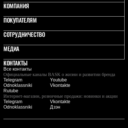
Брюки
КОМПАНИЯ
Софтшелл одежда
Куртки
Флисовая одежда
ПОКУПАТЕЛЯМ
Куртки
Брюки
СОТРУДНИЧЕСТВО
Жилеты
Комбинезоны
Термобелье
МЕДИА
Комплект термобелья
Снаряжение
Палатки и тенты
КОНТАКТЫ
Палатки
Все контакты
Тенты
Официальные каналы BASK о жизни и развитии бренда
Аксессуары для палаток
Telegram
Youtube
Рюкзаки
Odnoklassniki
Vkontakte
Экспедиционные
Rutube
Легкоходные
Интернет-магазин, розничные продажи: новинки и акции
Альпинистские
Telegram
Vkontakte
Городские
Odnoklassniki
Дзэн
Аксессуары для рюкзаков
Спальные мешки
Пуховые
Комбинированные