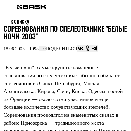
Каталог
К СПИСКУ
Интернет-магазин
СОРЕВНОВАНИЯ ПО СПЕЛЕОТЕХНИКЕ "БЕЛЫЕ
Мужская одежда
Утепленная пухом
НОЧИ-2003"
Куртки
Брюки
18.06.2003
1098
0
ПОДЕЛИТЬСЯ
Жилеты
Комбинезоны
Утепленная синтетикой
Куртки
"Белые ночи", самые крупные командные
Брюки
соревнования по спелеотехнике, обычно собирают
Штормовая одежда
спелеологов из Санкт-Петербурга, Москвы,
Куртки
Брюки
Архангельска, Кирова, Сочи, Киева, Одессы, гостей
Софтшелл одежда
из Франции — около сотни участников и еще
Куртки
Брюки
большее количество сочувствующих зрителей.
Флисовая одежда
Соревнования проводятся на знаменитых скалах в
Куртки
Брюки
районе Приозерска — традиционного места
Жилеты
тренировок скалолазов и альпинистов из Питера и не