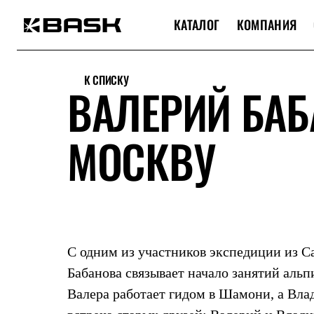
КАТАЛОГ
КОМПАНИЯ
Каталог
Интернет-магазин
К СПИСКУ
Мужская одежда
ВАЛЕРИЙ БАБ
Утепленная пухом
Куртки
Брюки
МОСКВУ
Жилеты
Комбинезоны
Утепленная синтетикой
Куртки
Брюки
Штормовая одежда
Куртки
Брюки
Софтшелл одежда
С одним из участников экспедиции из 
Куртки
Брюки
Бабанова связывает начало занятий аль
Флисовая одежда
Валера работает гидом в Шамони, а Вла
Куртки
Брюки