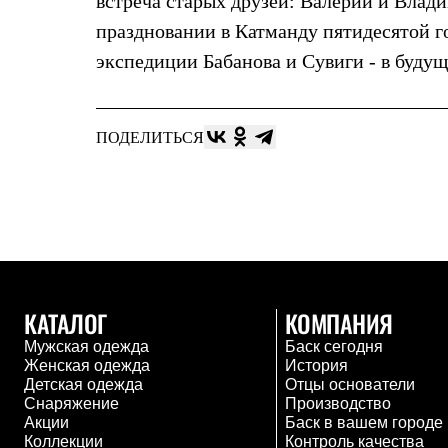
встреча старых друзей: Валерий и Влади
Жилеты
праздновании в Катманду пятидесятой г
Термобелье
Теплое термобелье
экспедиции Бабанова и Сувиги - в будущ
Среднее термобелье
Легкое термобелье
Лёгкая одежда
Футболки
ПОДЕЛИТЬСЯ
Рубашки
Толстовки
Брюки
Шорты
Женская одежда
Утепленная пухом
Куртки
Брюки
Жилеты
КАТАЛОГ
КОМПАНИЯ
Утепленная синтетикой
Куртки
Мужская одежда
Баск сегодня
Брюки
Женская одежда
История
Штормовая одежда
Детская одежда
Отцы основатели
Куртки
Снаряжение
Производство
Софтшелл одежда
Акции
Баск в вашем городе
Куртки
Коллекции
Контроль качества