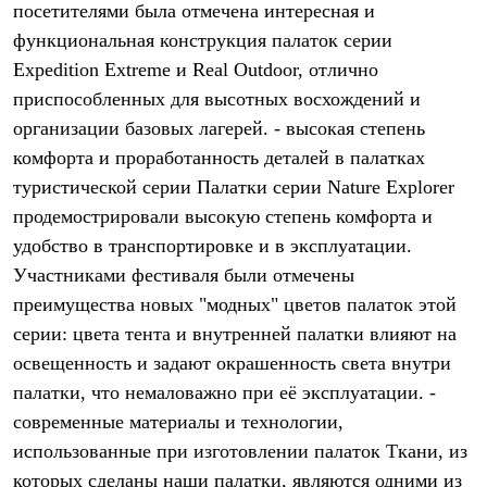
посетителями была отмечена интересная и
Рубашки
Футболки
функциональная конструкция палаток серии
Толстовки
Expedition Extreme и Real Outdoor, отлично
Брюки
приспособленных для высотных восхождений и
Термобелье
Теплое термобелье
организации базовых лагерей. - высокая степень
Среднее термобелье
комфорта и проработанность деталей в палатках
Легкое термобелье
Флисовая одежда
туристической серии Палатки серии Nature Explorer
Куртки
продемострировали высокую степень комфорта и
Брюки
Детская одежда
удобство в транспортировке и в эксплуатации.
Утепленная пухом
Участниками фестиваля были отмечены
Комбинезоны
преимущества новых "модных" цветов палаток этой
Куртки
Брюки
серии: цвета тента и внутренней палатки влияют на
Утепленная синтетикой
освещенность и задают окрашенность света внутри
Комбинезоны
Куртки
палатки, что немаловажно при её эксплуатации. -
Брюки
современные материалы и технологии,
Лёгкая одежда
использованные при изготовлении палаток Ткани, из
Футболки
Толстовки
которых сделаны наши палатки, являются одними из