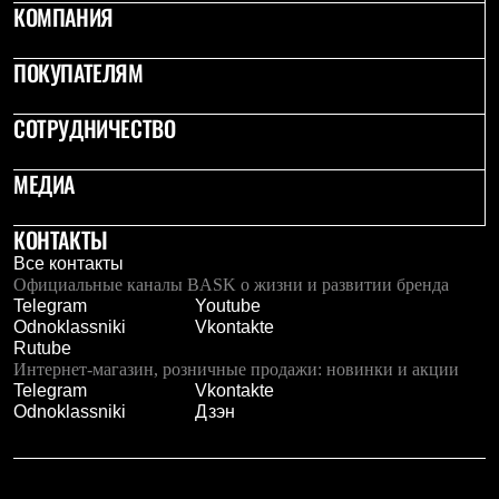
Тапочки
КОМПАНИЯ
Чуни
Уход за обувью
Аксессуары
ПОКУПАТЕЛЯМ
Головные уборы
Шапки
СОТРУДНИЧЕСТВО
Балаклавы и маски
Кепки и бейсболки
Повязки
МЕДИА
Шарфы
Панамы
КОНТАКТЫ
Перчатки и рукавицы
Перчатки
Все контакты
Рукавицы
Официальные каналы BASK о жизни и развитии бренда
Носки
Telegram
Youtube
Полезные аксессуары
Odnoklassniki
Vkontakte
Брелки
Rutube
Ремни
Интернет-магазин, розничные продажи: новинки и акции
Шевроны
Telegram
Vkontakte
Опушки
Odnoklassniki
Дзэн
Термоковрики
Уход за одеждой
В Арктику
Коллекции