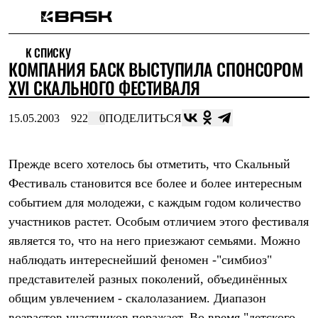
Каталог
К СПИСКУ
Интернет-магазин
КОМПАНИЯ БАСК ВЫСТУПИЛА СПОНСОРОМ
Мужская одежда
Утепленная пухом
XVI СКАЛЬНОГО ФЕСТИВАЛЯ
Куртки
Брюки
15.05.2003
922
0
ПОДЕЛИТЬСЯ
Жилеты
Комбинезоны
Утепленная синтетикой
Куртки
Прежде всего хотелось бы отметить, что Скальный
Брюки
Фестиваль становится все более и более интересным
Штормовая одежда
событием для молодежи, с каждым годом количество
Куртки
Брюки
участников растет. Особым отличием этого фестиваля
Софтшелл одежда
является то, что на него приезжают семьями. Можно
Куртки
Брюки
наблюдать интереснейший феномен -"симбиоз"
Флисовая одежда
представителей разных поколений, объединённых
Куртки
Брюки
общим увлечением - скалолазанием. Диапазон
Жилеты
возрастов участников поражает. Во время "детского