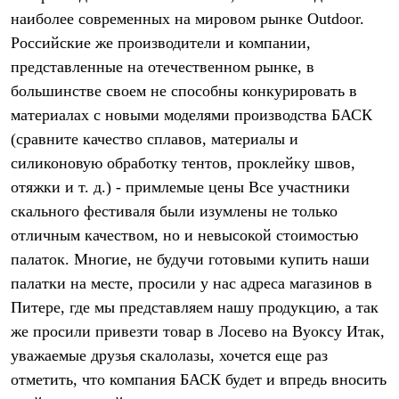
Брюки
наиболее современных на мировом рынке Outdoor.
Софтшелл одежда
Куртки
Российские же производители и компании,
Флисовая одежда
представленные на отечественном рынке, в
Куртки
Брюки
большинстве своем не способны конкурировать в
Жилеты
материалах с новыми моделями производства БАСК
Комбинезоны
(сравните качество сплавов, материалы и
Термобелье
Комплект термобелья
силиконовую обработку тентов, проклейку швов,
Снаряжение
отяжки и т. д.) - примлемые цены Все участники
Палатки и тенты
Палатки
скального фестиваля были изумлены не только
Тенты
отличным качеством, но и невысокой стоимостью
Аксессуары для палаток
Рюкзаки
палаток. Многие, не будучи готовыми купить наши
Экспедиционные
палатки на месте, просили у нас адреса магазинов в
Легкоходные
Питере, где мы представляем нашу продукцию, а так
Альпинистские
Городские
же просили привезти товар в Лосево на Вуоксу Итак,
Аксессуары для рюкзаков
уважаемые друзья скалолазы, хочется еще раз
Спальные мешки
Пуховые
отметить, что компания БАСК будет и впредь вносить
Комбинированные