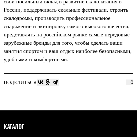
свой посильный вклад в развитие скалолазания в
С синтетическим утеплителем
России, поддерживать скальные фестивали, строить
Аксессуары для спальников
Сумки и баулы
скалодромы, производить профессиональное
Баулы
снаряжение и экипировку самого высокого качества,
Кошельки
Сумки
представлять на российском рынке самые передовые
Гермомешки
зарубежные бренды для того, чтобы сделать ваши
Полезные аксессуары
Книги
занятия спортом и ваш отдых наиболее безопасными,
Еда
удобными и комфортными.
Коврики
Обувь
Женская обувь
Сапоги
ПОДЕЛИТЬСЯ
0
Ботинки
Мужская обувь
Ботинки
Кроссовки
Сапоги
Гамаши и бахилы
Гамаши
КАТАЛОГ
Бахилы
Тапочки и чуни