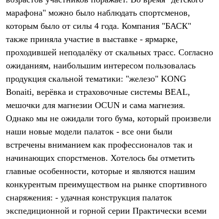
Термобелье
марафона" можно было наблюдать спортсменов,
Теплое термобелье
Среднее термобелье
которым было от силы 4 года. Компания "БАСК"
Легкое термобелье
также приняла участие в выставке - ярмарке,
Лёгкая одежда
Футболки
проходившей неподалёку от скальных трасс. Согласно
Рубашки
ожиданиям, наибольшим интересом пользовалась
Толстовки
Брюки
продукция скальной тематики: "железо" KONG
Шорты
Bonaiti, верёвка и страховочные системы BEAL,
Женская одежда
мешочки для магнезии OCUN и сама магнезия.
Утепленная пухом
Куртки
Однако мы не ожидали того бума, который произвели
Брюки
наши новые модели палаток - все они были
Жилеты
Утепленная синтетикой
встречены вниманием как профессионалов так и
Куртки
начинающих спорстменов. Хотелось бы отметить
Брюки
главные особенности, которые и являются нашим
Штормовая одежда
Куртки
конкурентым преимуществом на рынке спортивного
Софтшелл одежда
снаряжения: - удачная конструкция палаток
Куртки
Брюки
экспедиционной и горной серии Практически всеми
Лёгкая одежда