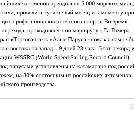
тнейших яхтсменов преодолели 5 000 морских миль,
тили, провели в пути целый месяц и к моменту пр
ящих профессионалов яхтенного спорта. Во время
 перехода, проходившего по маршруту «Ла Гомера
аран «Торговая сеть «Алые Паруса» показал самое б
 с востока на запад – 9 дней 23 часа. Этот рекорд 
ации WSSRC (World Speed Sailing Record Council).
 под парусами установлены на катамаране под росс
пажем, на 80% состоящим из российских яхтсменов,
йского производства.