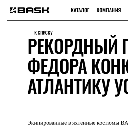
КАТАЛОГ
КОМПАНИЯ
Каталог
Интернет-магазин
К СПИСКУ
Мужская одежда
РЕКОРДНЫЙ 
Утепленная пухом
Куртки
Брюки
ФЕДОРА КОН
Жилеты
Комбинезоны
Утепленная синтетикой
Куртки
АТЛАНТИКУ 
Брюки
Штормовая одежда
Куртки
Брюки
Софтшелл одежда
Куртки
Брюки
Флисовая одежда
Куртки
Экипированные в яхтенные костюмы BA
Брюки