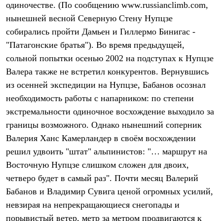
одиночестве. (По сообщению www.russianclimb.com,
Рубашки
Футболки
нынешней весной Северную Стену Нупцзе
Толстовки
собирались пройти Дамьен и Гиллермо Бинигас -
Брюки
"Патагонские братья"). Во время предыдущей,
Термобелье
Теплое термобелье
сольной попытки осенью 2002 на подступах к Нупцзе
Среднее термобелье
Валера также не встретил конкурентов. Вернувшись
Легкое термобелье
Флисовая одежда
из осенней экспедиции на Нупцзе, Бабанов осознал
Куртки
необходимость работы с напарником: по степени
Брюки
Детская одежда
экстремальности одиночное восхождение выходило за
Утепленная пухом
границы возможного. Однако нынешний соперник
Комбинезоны
Валерия Ханс Камерландер в своём восхождении
Куртки
Брюки
решил удвоить "штат" альпинистов: "… маршрут на
Утепленная синтетикой
Восточную Нупцзе слишком сложен для двоих,
Комбинезоны
Куртки
четверо будет в самый раз". Почти месяц Валерий
Брюки
Бабанов и Владимир Сувига ценой огромных усилий,
Лёгкая одежда
невзирая на непрекращающиеся снегопады и
Футболки
Толстовки
порывистый ветер, метр за метром продвигаются к