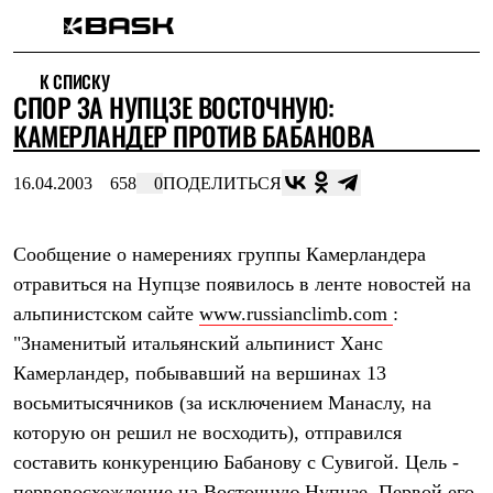
Каталог
К СПИСКУ
Интернет-магазин
СПОР ЗА НУПЦЗЕ ВОСТОЧНУЮ:
Мужская одежда
Утепленная пухом
КАМЕРЛАНДЕР ПРОТИВ БАБАНОВА
Куртки
Брюки
16.04.2003
658
0
ПОДЕЛИТЬСЯ
Жилеты
Комбинезоны
Утепленная синтетикой
Куртки
Сообщение о намерениях группы Камерландера
Брюки
отравиться на Нупцзе появилось в ленте новостей на
Штормовая одежда
альпинистском сайте
www.russianclimb.com
:
Куртки
Брюки
"Знаменитый итальянский альпинист Ханс
Софтшелл одежда
Камерландер, побывавший на вершинах 13
Куртки
Брюки
восьмитысячников (за исключением Манаслу, на
Флисовая одежда
которую он решил не восходить), отправился
Куртки
Брюки
составить конкуренцию Бабанову с Сувигой. Цель -
Жилеты
первовосхождение на Восточную Нупцзе. Первой его