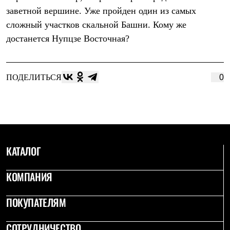
Брюки
заветной вершине. Уже пройден один из самых
Софтшелл одежда
Куртки
сложный участков скальной Башни. Кому же
Флисовая одежда
достанется Нупцзе Восточная?
Куртки
Брюки
Жилеты
Комбинезоны
ПОДЕЛИТЬСЯ
0
Термобелье
Комплект термобелья
Снаряжение
Палатки и тенты
Палатки
Тенты
Аксессуары для палаток
КАТАЛОГ
Рюкзаки
Экспедиционные
Легкоходные
КОМПАНИЯ
Альпинистские
Городские
Аксессуары для рюкзаков
ПОКУПАТЕЛЯМ
Спальные мешки
Пуховые
СОТРУДНИЧЕСТВО
Комбинированные