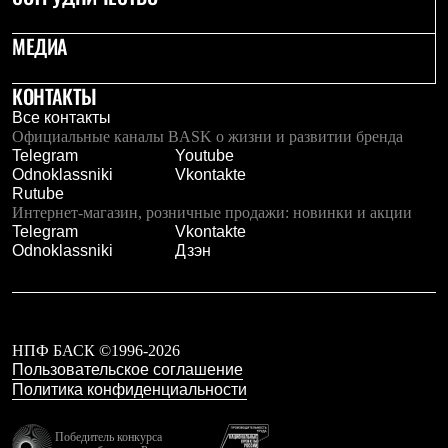
С синтетическим утеплителем
Аксессуары для спальников
МЕДИА
Сумки и баулы
Баулы
Кошельки
КОНТАКТЫ
Сумки
Все контакты
Гермомешки
Официальные каналы BASK о жизни и развитии бренда
Полезные аксессуары
Telegram
Youtube
Книги
Odnoklassniki
Vkontakte
Еда
Rutube
Коврики
Интернет-магазин, розничные продажи: новинки и акции
Обувь
Telegram
Vkontakte
Женская обувь
Odnoklassniki
Дзэн
Сапоги
Ботинки
Мужская обувь
Ботинки
Кроссовки
НПФ БАСК ©1996-2026
Сапоги
Пользовательское соглашение
Гамаши и бахилы
Политика конфиденциальности
Гамаши
Бахилы
Тапочки и чуни
Победитель конкурса