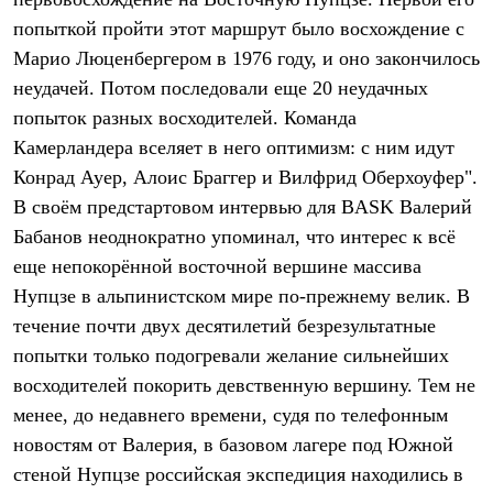
Термобелье
попыткой пройти этот маршрут было восхождение с
Теплое термобелье
Среднее термобелье
Марио Люценбергером в 1976 году, и оно закончилось
Легкое термобелье
неудачей. Потом последовали еще 20 неудачных
Лёгкая одежда
Футболки
попыток разных восходителей. Команда
Рубашки
Камерландера вселяет в него оптимизм: с ним идут
Толстовки
Брюки
Конрад Ауер, Алоис Браггер и Вилфрид Оберхоуфер".
Шорты
В своём предстартовом интервью для BASK Валерий
Женская одежда
Бабанов неоднократно упоминал, что интерес к всё
Утепленная пухом
Куртки
еще непокорённой восточной вершине массива
Брюки
Нупцзе в альпинистском мире по-прежнему велик. В
Жилеты
Утепленная синтетикой
течение почти двух десятилетий безрезультатные
Куртки
попытки только подогревали желание сильнейших
Брюки
восходителей покорить девственную вершину. Тем не
Штормовая одежда
Куртки
менее, до недавнего времени, судя по телефонным
Софтшелл одежда
новостям от Валерия, в базовом лагере под Южной
Куртки
Брюки
стеной Нупцзе российская экспедиция находились в
Лёгкая одежда