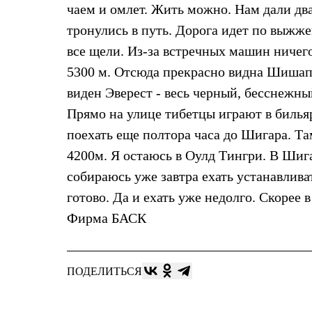
Брюки
чаем и омлет. Жить можно. Нам дали два
Лёгкая одежда
Рубашки
тронулись в путь. Дорога идет по выжже
Футболки
все щели. Из-за встречных машин ничего
Толстовки
Брюки
5300 м. Отсюда прекрасно видна Шишапа
Термобелье
виден Эверест - весь черный, бесснежн
Теплое термобелье
Среднее термобелье
Прямо на улице тибетцы играют в бильяр
Легкое термобелье
поехать еще полтора часа до Шигара. Т
Флисовая одежда
Куртки
4200м. Я остаюсь в Оулд Тингри. В Шига
Брюки
Детская одежда
собираюсь уже завтра ехать устанавливат
Утепленная пухом
готово. Да и ехать уже недолго. Скорее
Комбинезоны
Куртки
Фирма БАСК
Брюки
Утепленная синтетикой
Комбинезоны
Куртки
ПОДЕЛИТЬСЯ
Брюки
Лёгкая одежда
Футболки