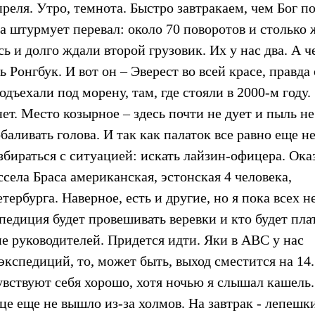
еля. Утро, темнота. Быстро завтракаем, чем Бог по
а штурмует перевал: около 70 поворотов и столько 
ь и долго ждали второй грузовик. Их у нас два. А ч
Ронгбук. И вот он – Эверест во всей красе, правда
одъехали под морену, там, где стояли в 2000-м году.
ет. Место козырное – здесь почти не дует и пыль не
аливать голова. И так как палаток все равно еще не
збираться с ситуацией: искать лайзин-офицера. Ока
села Браса американская, эстонская 4 человека,
тербурга. Наверное, есть и другие, но я пока всех н
педиция будет провешивать веревки и кто будет пла
ие руководителей. Придется идти. Яки в АВС у нас
 экспедиций, то, может быть, выход сместится на 14.
чувствуют себя хорошо, хотя ночью я слышал кашель.
це еще не вышло из-за холмов. На завтрак - лепешки