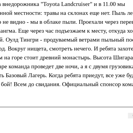
 внедорожника "Toyota Landcruiser" и в 11.00 мы
нной местности: травы на склонах еще нет. Пыль ле
 не видно - мы в облаке пыли. Проехали через пере
нгма. Еще через час подъезжаем к месту, откуда х
ый. Оулд Тингри - продуваемый ветрами пыльный по
д. Вокруг нищета, смотреть нечего. И ребята захот
ам на горе стоит древний монастырь. Высота Шигара
ре команда проведет две ночи, а я с двумя грузови
ь Базовый Лагерь. Когда ребята приедут, все уже бу
 в бой! Всем до свидания. Официальный спонсор ком