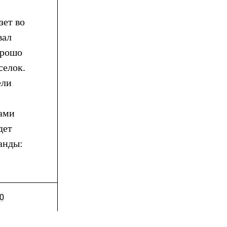
зет во
вал
орошо
селок.
ели
ками
дет
анды:
0