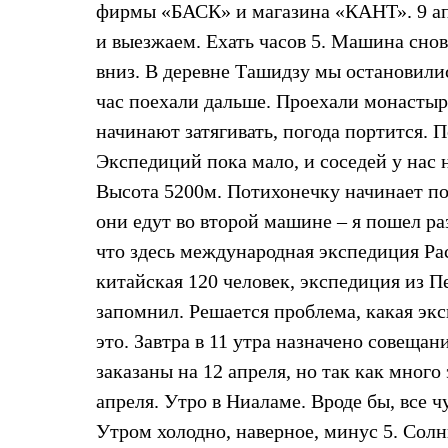
фирмы «БАСК» и магазина «КАНТ». 9 апр
Жилеты
Термобелье
и выезжаем. Ехать часов 5. Машина снов
Теплое термобелье
вниз. В деревне Ташидзу мы остановилис
Среднее термобелье
Легкое термобелье
час поехали дальше. Проехали монастырь 
Лёгкая одежда
Футболки
начинают затягивать, погода портится. П
Рубашки
Экспедиций пока мало, и соседей у нас н
Толстовки
Брюки
Высота 5200м. Потихонечку начинает поб
Шорты
они едут во второй машине – я пошел ра
Женская одежда
Утепленная пухом
что здесь международная экспедиция Рас
Куртки
Брюки
китайская 120 человек, экспедиция из Пе
Жилеты
запомнил. Решается проблема, какая экс
Утепленная синтетикой
Куртки
это. Завтра в 11 утра назначено совещан
Брюки
заказаны на 12 апреля, но так как много
Штормовая одежда
Куртки
апреля. Утро в Ниаламе. Вроде бы, все 
Софтшелл одежда
Утром холодно, наверное, минус 5. Солн
Куртки