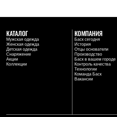
Толстовки
Брюки
Софтшелл одежда
Куртки
Флисовая одежда
Куртки
КАТАЛОГ
КОМПАНИЯ
Брюки
Жилеты
Мужская одежда
Баск сегодня
Комбинезоны
Женская одежда
История
Термобелье
Детская одежда
Отцы основатели
Комплект термобелья
Снаряжение
Производство
Снаряжение
Акции
Баск в вашем городе
Палатки и тенты
Коллекции
Контроль качества
Палатки
Технологии
Тенты
Команда Баск
Аксессуары для палаток
Вакансии
Рюкзаки
Экспедиционные
Легкоходные
Альпинистские
Городские
Аксессуары для рюкзаков
Спальные мешки
Пуховые