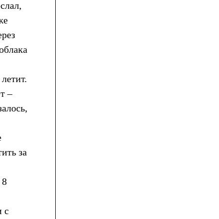
слал,
же
ерез
 облака
 летит.
т –
залось,
е
тить за
 8
 с