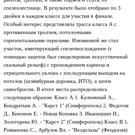
Термобелье
спелеолестнице. В результате было отобрано по 3
Теплое термобелье
Среднее термобелье
двойки в каждом классе для участия в финале.
Легкое термобелье
Особый интерес представляла трасса класса А с
Лёгкая одежда
Футболки
протяженным троллем, потолочными
Рубашки
горизонтальными перилами. Изюминкой же стал
Толстовки
Брюки
участок, имитирующий спелеовосхождение (с
Шорты
помощью зацепок был смоделирован искусственный
Женская одежда
скальный рельеф) с прохождением карниза и
Утепленная пухом
Куртки
отрицательного уклона с последующим выходом на
Брюки
потолок (шлямбурная дорожка, ИТО), а затем
Жилеты
Утепленная синтетикой
самосбросом. В итоге места распределились
Куртки
следующим образом: Класс А 1. Калюжный А.,
Брюки
Кондратьев А. - "Карст 1" (Симферополь) 2. Федотов
Штормовая одежда
Куртки
Д., Кононов Е. - Новая Коховка 3. Иванюшин Н.,
Софтшелл одежда
Золоторева Ю. - "Карст 2" (Симферополь) Класс В 1.
Куртки
Брюки
Романенко С., Арбузов Вл. - "Везделазы" (Феодосия)
Лёгкая одежда