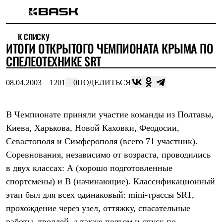
Каталог
К СПИСКУ
Интернет-магазин
ИТОГИ ОТКРЫТОГО ЧЕМПИОНАТА КРЫМА ПО
Мужская одежда
Утепленная пухом
СПЕЛЕОТЕХНИКЕ SRT
Куртки
Брюки
08.04.2003
1201
0
ПОДЕЛИТЬСЯ
Жилеты
Комбинезоны
Утепленная синтетикой
Куртки
В Чемпионате приняли участие команды из Полтавы,
Брюки
Киева, Харькова, Новой Каховки, Феодосии,
Штормовая одежда
Севастополя и Симферополя (всего 71 участник).
Куртки
Брюки
Соревнования, независимо от возраста, проводились
Софтшелл одежда
в двух классах: А (хорошо подготовленные
Куртки
Брюки
спортсмены) и В (начинающие). Классификационный
Флисовая одежда
этап был для всех одинаковый: mini-трассы SRT,
Куртки
Брюки
прохождение через узел, оттяжку, спасательные
Жилеты
работы, троллей, а также подъем и спуск по