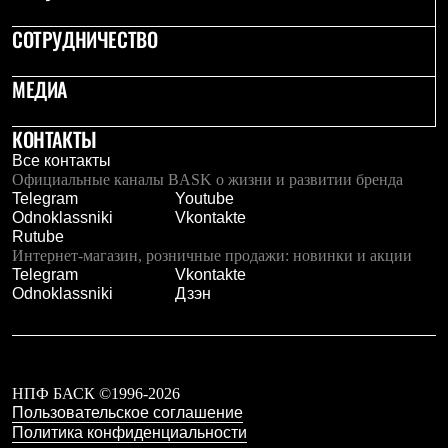
Брюки
Софтшелл одежда
СОТРУДНИЧЕСТВО
Куртки
Флисовая одежда
Куртки
МЕДИА
Брюки
Жилеты
КОНТАКТЫ
Комбинезоны
Термобелье
Все контакты
Комплект термобелья
Официальные каналы BASK о жизни и развитии бренда
Снаряжение
Telegram
Youtube
Палатки и тенты
Odnoklassniki
Vkontakte
Палатки
Rutube
Тенты
Интернет-магазин, розничные продажи: новинки и акции
Аксессуары для палаток
Telegram
Vkontakte
Рюкзаки
Odnoklassniki
Дзэн
Экспедиционные
Легкоходные
Альпинистские
Городские
Аксессуары для рюкзаков
НПФ БАСК ©1996-2026
Спальные мешки
Пользовательское соглашение
Пуховые
Политика конфиденциальности
Комбинированные