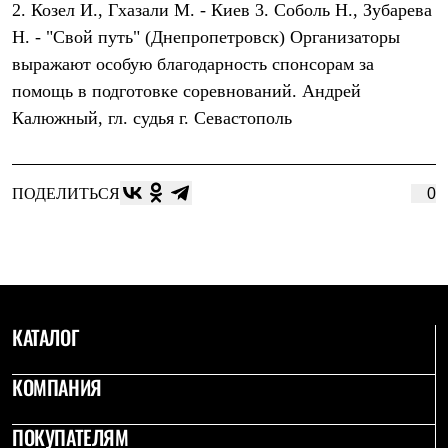
2. Козел И., Гхазали М. - Киев 3. Соболь Н., Зубарева
Рубашки
Футболки
Н. - "Свой путь" (Днепропетровск) Организаторы
Толстовки
выражают особую благодарность спонсорам за
Брюки
помощь в подготовке соревнований. Андрей
Термобелье
Теплое термобелье
Калюжный, гл. судья г. Севастополь
Среднее термобелье
Легкое термобелье
Флисовая одежда
Куртки
ПОДЕЛИТЬСЯ
0
Брюки
Детская одежда
Утепленная пухом
Комбинезоны
Куртки
Брюки
Утепленная синтетикой
КАТАЛОГ
Комбинезоны
Куртки
Брюки
КОМПАНИЯ
Лёгкая одежда
Футболки
ПОКУПАТЕЛЯМ
Толстовки