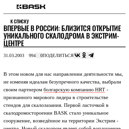
Каталог
К СПИСКУ
Интернет-магазин
ВПЕРВЫЕ В РОССИИ: БЛИЗИТСЯ ОТКРЫТИЕ
Мужская одежда
Утепленная пухом
УНИКАЛЬНОГО СКАЛОДРОМА В ЭКСТРИМ-
Куртки
ЦЕНТРЕ
Брюки
Жилеты
Комбинезоны
31.03.2003
994
0
ПОДЕЛИТЬСЯ
Утепленная синтетикой
Куртки
Брюки
В этом новом для нас направлении деятельности мы,
Штормовая одежда
не изменяя идеалам безупречного качества, выбрали
Куртки
Брюки
своим партнером
болгарскую компанию HRT
-
Софтшелл одежда
признанного мирового лидера в строительстве
Куртки
Брюки
стендов для скалолазания. Первой ласточкой в
Флисовая одежда
скалодромостороении BASK стало уникальное
Куртки
Брюки
сооружение, возведённое на территории Экстрим -
Жилеты
центра. Новый скалодром являет собой воплощение