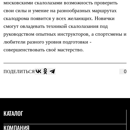
московскими скалолазами возможность проверить
Рубашки
Футболки
свои силы и умение на разнообразных маршрутах
Толстовки
скалодрома появится у всех желающих. Новички
Брюки
смогут овладевать техникой скалолазания под
Термобелье
Теплое термобелье
руководством опытных инструкторов, а спортсмены и
Среднее термобелье
любители разного уровня подготовки -
Легкое термобелье
Флисовая одежда
совершенствовать своё мастерство.
Куртки
Брюки
Детская одежда
Утепленная пухом
ПОДЕЛИТЬСЯ
0
Комбинезоны
Куртки
Брюки
Утепленная синтетикой
Комбинезоны
Куртки
Брюки
КАТАЛОГ
Лёгкая одежда
Футболки
Толстовки
КОМПАНИЯ