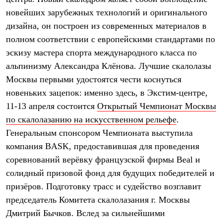
Термобелье
новейших зарубежных технологий и оригинального
Теплое термобелье
Среднее термобелье
дизайна, он построен из современных материалов в
Легкое термобелье
полном соответствии с европейскими стандартами по
Лёгкая одежда
Футболки
эскизу мастера спорта международного класса по
Рубашки
альпинизму Александра Клёнова. Лучшие скалолазы
Толстовки
Москвы первыми удостоятся чести коснуться
Брюки
Шорты
новеньких зацепок: именно здесь, в Экстим-центре,
Женская одежда
11-13 апреля состоится
Открытый Чемпионат Москвы
Утепленная пухом
Куртки
по скалолазанию на искусственном рельефе
.
Брюки
Генеральным спонсором Чемпионата выступила
Жилеты
Утепленная синтетикой
компания BASK, предоставившая для проведения
Куртки
соревнований верёвку французской фирмы Beal и
Брюки
солидный призовой фонд для будущих победителей и
Штормовая одежда
Куртки
призёров. Подготовку трасс и судейство возглавит
Софтшелл одежда
председатель Комитета скалолазания г. Москвы
Куртки
Брюки
Дмитрий Бычков. Вслед за сильнейшими
Лёгкая одежда