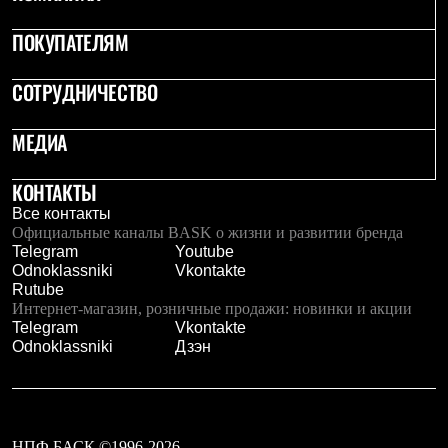
Брюки
Софтшелл одежда
ПОКУПАТЕЛЯМ
Куртки
Флисовая одежда
Куртки
СОТРУДНИЧЕСТВО
Брюки
Жилеты
МЕДИА
Комбинезоны
Термобелье
Комплект термобелья
КОНТАКТЫ
Снаряжение
Палатки и тенты
Все контакты
Палатки
Официальные каналы BASK о жизни и развитии бренда
Тенты
Telegram
Youtube
Аксессуары для палаток
Odnoklassniki
Vkontakte
Рюкзаки
Rutube
Экспедиционные
Интернет-магазин, розничные продажи: новинки и акции
Легкоходные
Telegram
Vkontakte
Альпинистские
Odnoklassniki
Дзэн
Городские
Аксессуары для рюкзаков
Спальные мешки
Пуховые
Комбинированные
НПФ БАСК ©1996-2026