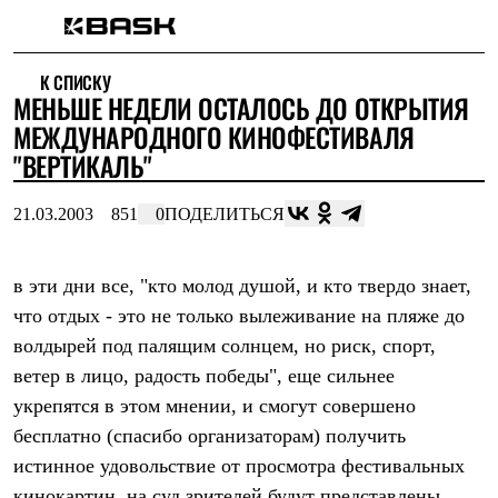
Каталог
К СПИСКУ
Интернет-магазин
МЕНЬШЕ НЕДЕЛИ ОСТАЛОСЬ ДО ОТКРЫТИЯ
Мужская одежда
Утепленная пухом
МЕЖДУНАРОДНОГО КИНОФЕСТИВАЛЯ
Куртки
"ВЕРТИКАЛЬ"
Брюки
Жилеты
Комбинезоны
21.03.2003
851
0
ПОДЕЛИТЬСЯ
Утепленная синтетикой
Куртки
Брюки
в эти дни все, "кто молод душой, и кто твердо знает,
Штормовая одежда
что отдых - это не только вылеживание на пляже до
Куртки
Брюки
волдырей под палящим солнцем, но риск, спорт,
Софтшелл одежда
ветер в лицо, радость победы", еще сильнее
Куртки
Брюки
укрепятся в этом мнении, и смогут совершено
Флисовая одежда
бесплатно (спасибо организаторам) получить
Куртки
Брюки
истинное удовольствие от просмотра фестивальных
Жилеты
кинокартин. на суд зрителей будут представлены