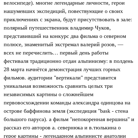
велосипеде). многие легендарные личности, герои
Рубашки
Футболки
нашумевших экспедиций, повествующие о своих
Толстовки
приключениях с экрана, будут присутствовать в зале:
Брюки
полярный путешественник владимир Чуков,
Термобелье
Теплое термобелье
представивший на конкурс два фильма о северном
Среднее термобелье
полюсе, знаменитый экстремал валерий розов, —
Легкое термобелье
Флисовая одежда
всех не перечислить… первый день работы
Куртки
фестиваля традиционно отдан альпинизму: в полдень
Брюки
28 марта начнётся демонстрация лучших горных
Детская одежда
Утепленная пухом
фильмов. аудитории "вертикали" представится
Комбинезоны
уникальная возможность сравнить целых три
Куртки
Брюки
независимых картины о сложнейшем
Утепленная синтетикой
первовосхождении команды александра одинцова на
Комбинезоны
Куртки
острове баффинова земля (экспедиция "bask - стена
Брюки
большого паруса). а фильм "непокоренная вершина" и
Лёгкая одежда
рассказ его авторов а. севернюка и в.тюлькина о
Футболки
Толстовки
герое картины - легендарном альпинисте анатолии