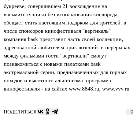
Брюки
букрееве, совершившем 21 восхождение на
Софтшелл одежда
Куртки
восьмитысячники без использования кислорода,
Флисовая одежда
обещает стать настоящим подарком для зрителей. в
Куртки
Брюки
числе спонсоров кинофестиваля "вертикаль"
Жилеты
компания bask представит часть своей коллекции,
Комбинезоны
адресованной любителям приключений. в перерывах
Термобелье
Комплект термобелья
между фильмами гости "вертикали" смогут
Снаряжение
познакомиться с новыми палатками bask
Палатки и тенты
Палатки
экстремальной серии, предназначенных для горных
Тенты
походов и высотного альпинизма. программа
Аксессуары для палаток
кинофестиваля - на сайтах www.8848.ru, www.vvv.ru
Рюкзаки
Экспедиционные
Легкоходные
Альпинистские
ПОДЕЛИТЬСЯ
0
Городские
Аксессуары для рюкзаков
Спальные мешки
Пуховые
Комбинированные