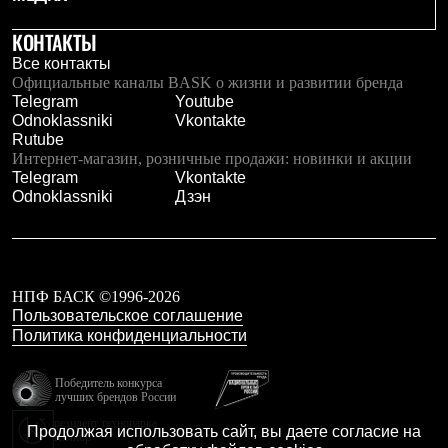
С синтетическим утеплителем
Аксессуары для спальников
КОНТАКТЫ
Сумки и баулы
Все контакты
Баулы
Официальные каналы BASK о жизни и развитии бренда
Кошельки
Telegram
Youtube
Сумки
Odnoklassniki
Vkontakte
Гермомешки
Rutube
Полезные аксессуары
Интернет-магазин, розничные продажи: новинки и акции
Книги
Telegram
Vkontakte
Еда
Odnoklassniki
Дзэн
Коврики
Обувь
Женская обувь
Сапоги
Ботинки
НПФ БАСК ©1996-2026
Мужская обувь
Пользовательское соглашение
Ботинки
Кроссовки
Политика конфиденциальности
Сапоги
Гамаши и бахилы
Победитель конкурса
Гамаши
лучших брендов России
Бахилы
резидент технопарка
Тапочки и чуни
Продолжая использовать сайт, вы даете согласие на
Калибр