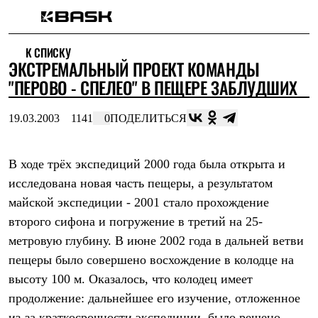
Каталог
К СПИСКУ
Интернет-магазин
ЭКСТРЕМАЛЬНЫЙ ПРОЕКТ КОМАНДЫ
Мужская одежда
Утепленная пухом
"ПЕРОВО - СПЕЛЕО" В ПЕЩЕРЕ ЗАБЛУДШИХ
Куртки
Брюки
19.03.2003
1141
0
ПОДЕЛИТЬСЯ
Жилеты
Комбинезоны
Утепленная синтетикой
Куртки
В ходе трёх экспедиций 2000 года была открыта и
Брюки
исследована новая часть пещеры, а результатом
Штормовая одежда
майской экспедиции - 2001 стало прохождение
Куртки
Брюки
второго сифона и погружение в третий на 25-
Софтшелл одежда
метровую глубину. В июне 2002 года в дальней ветви
Куртки
Брюки
пещеры было совершено восхождение в колодце на
Флисовая одежда
высоту 100 м. Оказалось, что колодец имеет
Куртки
Брюки
продолжение: дальнейшее его изучение, отложенное
Жилеты
из-за краткосрочности экспедиции, было решено