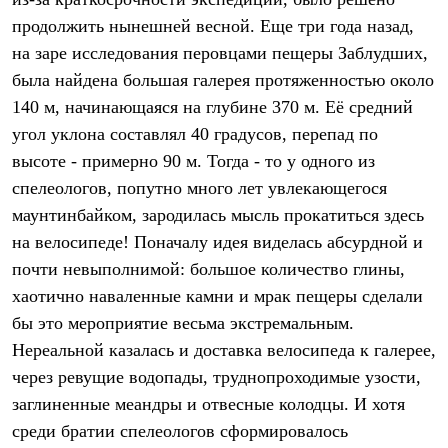
Термобелье
продолжить нынешней весной. Еще три года назад,
Теплое термобелье
Среднее термобелье
на заре исследования перовцами пещеры Заблудших,
Легкое термобелье
была найдена большая галерея протяженностью около
Лёгкая одежда
Футболки
140 м, начинающаяся на глубине 370 м. Её средний
Рубашки
угол уклона составлял 40 градусов, перепад по
Толстовки
Брюки
высоте - примерно 90 м. Тогда - то у одного из
Шорты
спелеологов, попутно много лет увлекающегося
Женская одежда
маунтинбайком, зародилась мысль прокатиться здесь
Утепленная пухом
Куртки
на велосипеде! Поначалу идея виделась абсурдной и
Брюки
почти невыполнимой: большое количество глины,
Жилеты
Утепленная синтетикой
хаотично наваленные камни и мрак пещеры сделали
Куртки
бы это мероприятие весьма экстремальным.
Брюки
Нереальной казалась и доставка велосипеда к галерее,
Штормовая одежда
Куртки
через ревущие водопады, труднопроходимые узости,
Софтшелл одежда
заглиненные меандры и отвесные колодцы. И хотя
Куртки
Брюки
среди братии спелеологов сформировалось
Лёгкая одежда