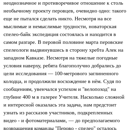
неоднозначное и противоречивое отношение к столь
Рубашки
Футболки
необычному проекту перовцев, очевидно одно: такого
Толстовки
еще не пытался сделать никто. Несмотря на все
Брюки
мыслимые и немыслимые трудности, новаторская
Термобелье
Теплое термобелье
спелео-байк экспедиция состоялась и находится в
Среднее термобелье
самом разгаре. В перовой половине марта перовские
Легкое термобелье
Флисовая одежда
спелеологи выдвинувшись в сторону хребта Алек на
Куртки
западном Кавказе. Несмотря на тяжелые погодные
Брюки
Детская одежда
условия наверху, ребята благополучно добрались до
Утепленная пухом
цели исследования — 100-метрового заглиненного
Комбинезоны
колодца, и продолжили восхождение в нём. Судя по
Куртки
Брюки
сообщениям, увенчался успехом и "велопоход" на
Утепленная синтетикой
глубине 400 м в галерее Учителя. Насколько сложной
Комбинезоны
Куртки
и интересной оказалась эта задача, нам предстоит
Брюки
узнать из рассказов участников, подкрепленных
Лёгкая одежда
видео - и фотоматериалами, — до предполагаемого
Футболки
Толстовки
возвращения команды "Перово - спелео" осталось