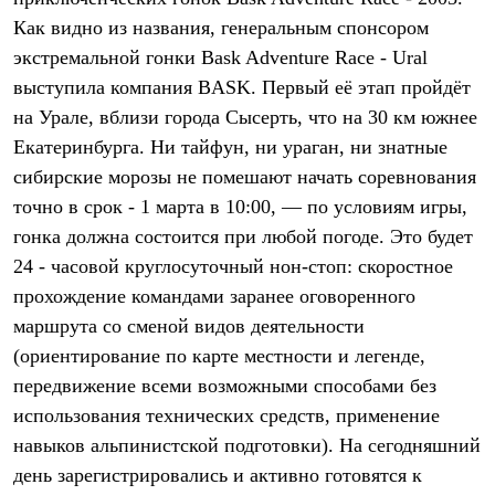
Термобелье
Как видно из названия, генеральным спонсором
Теплое термобелье
Среднее термобелье
экстремальной гонки Bask Adventure Race - Ural
Легкое термобелье
выступила компания BASK. Первый её этап пройдёт
Лёгкая одежда
Футболки
на Урале, вблизи города Сысерть, что на 30 км южнее
Рубашки
Екатеринбурга. Ни тайфун, ни ураган, ни знатные
Толстовки
сибирские морозы не помешают начать соревнования
Брюки
Шорты
точно в срок - 1 марта в 10:00, — по условиям игры,
Женская одежда
гонка должна состоится при любой погоде. Это будет
Утепленная пухом
Куртки
24 - часовой круглосуточный нон-стоп: скоростное
Брюки
прохождение командами заранее оговоренного
Жилеты
Утепленная синтетикой
маршрута со сменой видов деятельности
Куртки
(ориентирование по карте местности и легенде,
Брюки
передвижение всеми возможными способами без
Штормовая одежда
Куртки
использования технических средств, применение
Софтшелл одежда
навыков альпинистской подготовки). На сегодняшний
Куртки
Брюки
день зарегистрировались и активно готовятся к
Лёгкая одежда