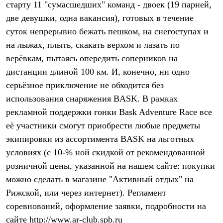
старту 11 "сумасшедших" команд - двоек (19 парней,
Рубашки
Футболки
две девушки, одна вакансия), готовых в течение
Толстовки
суток непрерывно бежать пешком, на снегоступах и
Брюки
на лыжах, плыть, скакать верхом и лазать по
Термобелье
Теплое термобелье
верёвкам, пытаясь опередить соперников на
Среднее термобелье
дистанции длиной 100 км. И, конечно, ни одно
Легкое термобелье
Флисовая одежда
серьёзное приключение не обходится без
Куртки
использования снаряжения BASK. В рамках
Брюки
рекламной поддержки гонки Bask Adventure Race все
Детская одежда
Утепленная пухом
её участники смогут приобрести любые предметы
Комбинезоны
экипировки из ассортимента BASK на льготных
Куртки
Брюки
условиях (с 10-% ной скидкой от рекомендованной
Утепленная синтетикой
розничной цены, указанной на нашем сайте: покупки
Комбинезоны
Куртки
можно сделать в магазине "Активный отдых" на
Брюки
Рижской, или через интернет). Регламент
Лёгкая одежда
соревнований, оформление заявки, подробности на
Футболки
Толстовки
сайте http://www.ar-club.spb.ru