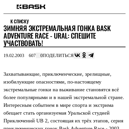
Каталог
К СПИСКУ
Интернет-магазин
ЗИМНЯЯ ЭКСТРЕМАЛЬНАЯ ГОНКА BASK
Мужская одежда
Утепленная пухом
ADVENTURE RACE - URAL: СПЕШИТЕ
Куртки
УЧАСТВОВАТЬ!
Брюки
Жилеты
Комбинезоны
19.02.2003
607
0
ПОДЕЛИТЬСЯ
Утепленная синтетикой
Куртки
Брюки
Захватывающие, приключенческие, зрелищные,
Штормовая одежда
изобилующие опасностями, по-настоящему
Куртки
Брюки
экстремальные гонки на выживание становятся всё
Софтшелл одежда
более популярными и в нашей экстремальной стране.
Куртки
Брюки
Интересным событием в мире спорта и экстрима
Флисовая одежда
обещает стать организуемая Уральской студией
Куртки
Брюки
Приключений UB 2, состоящая их трёх этапов, серия
Жилеты
приключенческих гонок Bask Adventure Race - 2003.