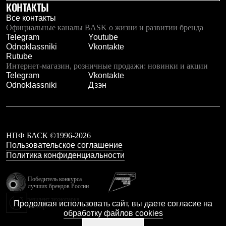
КОНТАКТЫ
С синтетическим утеплителем
Аксессуары для спальников
Все контакты
Сумки и баулы
Официальные каналы BASK о жизни и развитии бренда
Баулы
Telegram
Youtube
Кошельки
Odnoklassniki
Vkontakte
Сумки
Rutube
Гермомешки
Интернет-магазин, розничные продажи: новинки и акции
Полезные аксессуары
Telegram
Vkontakte
Книги
Odnoklassniki
Дзэн
Еда
Коврики
Обувь
Женская обувь
Сапоги
НПФ БАСК ©1996-2026
Ботинки
Пользовательское соглашение
Мужская обувь
Политика конфиденциальности
Ботинки
Кроссовки
Сапоги
Победитель конкурса
лучших брендов России
Гамаши и бахилы
Гамаши
резидент технопарка
Продолжая использовать сайт, вы даете согласие на
Калибр
Бахилы
обработку файлов cookies
Тапочки и чуни