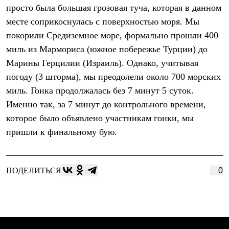
Тапочки
просто была большая грозовая туча, которая в данном
Чуни
Уход за обувью
месте соприкоснулась с поверхностью моря. Мы
Аксессуары
покорили Средиземное море, формально прошли 400
Головные уборы
миль из Мармориса (южное побережье Турции) до
Шапки
Балаклавы и маски
Марины Герцилии (Израиль). Однако, учитывая
Кепки и бейсболки
погоду (3 шторма), мы преодолели около 700 морских
Повязки
Шарфы
миль. Гонка продолжалась без 7 минут 5 суток.
Панамы
Именно так, за 7 минут до контрольного времени,
Перчатки и рукавицы
Перчатки
которое было объявлено участникам гонки, мы
Рукавицы
пришли к финальному бую.
Носки
Полезные аксессуары
Брелки
Ремни
ПОДЕЛИТЬСЯ
0
Шевроны
Опушки
Термоковрики
Уход за одеждой
В Арктику
Коллекции