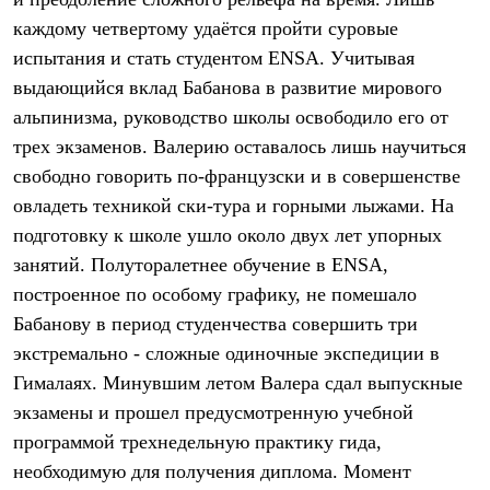
Термобелье
каждому четвертому удаётся пройти суровые
Теплое термобелье
Среднее термобелье
испытания и стать студентом ENSA. Учитывая
Легкое термобелье
выдающийся вклад Бабанова в развитие мирового
Лёгкая одежда
Футболки
альпинизма, руководство школы освободило его от
Рубашки
трех экзаменов. Валерию оставалось лишь научиться
Толстовки
Брюки
свободно говорить по-французски и в совершенстве
Шорты
овладеть техникой ски-тура и горными лыжами. На
Женская одежда
подготовку к школе ушло около двух лет упорных
Утепленная пухом
Куртки
занятий. Полуторалетнее обучение в ENSA,
Брюки
построенное по особому графику, не помешало
Жилеты
Утепленная синтетикой
Бабанову в период студенчества совершить три
Куртки
экстремально - сложные одиночные экспедиции в
Брюки
Гималаях. Минувшим летом Валера сдал выпускные
Штормовая одежда
Куртки
экзамены и прошел предусмотренную учебной
Софтшелл одежда
программой трехнедельную практику гида,
Куртки
Брюки
необходимую для получения диплома. Момент
Лёгкая одежда