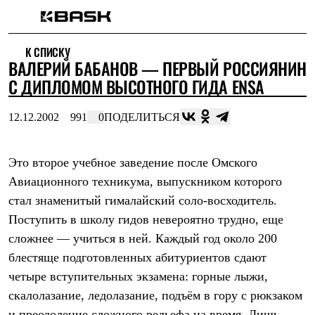
Каталог
К СПИСКУ
Интернет-магазин
ВАЛЕРИЙ БАБАНОВ — ПЕРВЫЙ РОССИЯНИН
Мужская одежда
Утепленная пухом
С ДИПЛОМОМ ВЫСОТНОГО ГИДА ENSA
Куртки
Брюки
12.12.2002
991
0
ПОДЕЛИТЬСЯ
Жилеты
Комбинезоны
Утепленная синтетикой
Куртки
Это второе учебное заведение после Омского
Брюки
Авиационного техникума, выпускником которого
Штормовая одежда
стал знаменитый гималайский соло-восходитель.
Куртки
Брюки
Поступить в школу гидов невероятно трудно, еще
Софтшелл одежда
сложнее — учиться в ней. Каждый год около 200
Куртки
Брюки
блестяще подготовленных абитуриентов сдают
Флисовая одежда
четыре вступительных экзамена: горные лыжи,
Куртки
Брюки
скалолазание, ледолазание, подъём в гору с рюкзаком
Жилеты
и преодоление сложного рельефа на время. Лишь