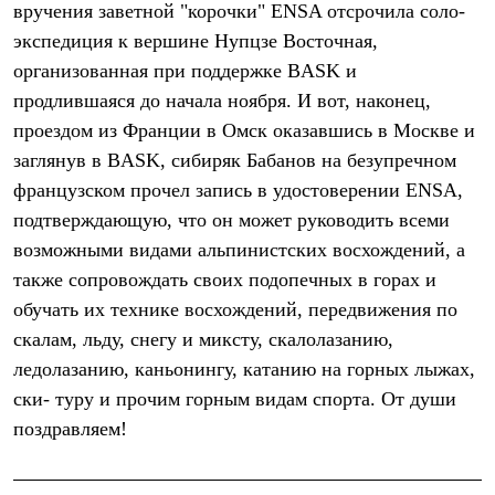
вручения заветной "корочки" ENSA отсрочила соло-
Рубашки
Футболки
экспедиция к вершине Нупцзе Восточная,
Толстовки
организованная при поддержке BASK и
Брюки
продлившаяся до начала ноября. И вот, наконец,
Термобелье
Теплое термобелье
проездом из Франции в Омск оказавшись в Москве и
Среднее термобелье
заглянув в BASK, сибиряк Бабанов на безупречном
Легкое термобелье
Флисовая одежда
французском прочел запись в удостоверении ENSA,
Куртки
подтверждающую, что он может руководить всеми
Брюки
Детская одежда
возможными видами альпинистских восхождений, а
Утепленная пухом
также сопровождать своих подопечных в горах и
Комбинезоны
обучать их технике восхождений, передвижения по
Куртки
Брюки
скалам, льду, снегу и миксту, скалолазанию,
Утепленная синтетикой
ледолазанию, каньонингу, катанию на горных лыжах,
Комбинезоны
Куртки
ски- туру и прочим горным видам спорта. От души
Брюки
поздравляем!
Лёгкая одежда
Футболки
Толстовки