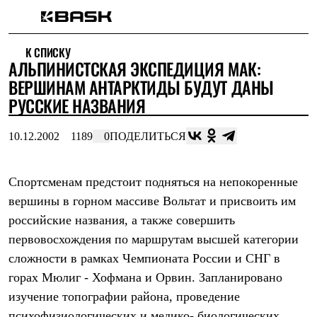
Каталог
К СПИСКУ
Интернет-магазин
АЛЬПИНИСТСКАЯ ЭКСПЕДИЦИЯ МАК:
Мужская одежда
Утепленная пухом
ВЕРШИНАМ АНТАРКТИДЫ БУДУТ ДАНЫ
Куртки
РУССКИЕ НАЗВАНИЯ
Брюки
Жилеты
Комбинезоны
10.12.2002
1189
0
ПОДЕЛИТЬСЯ
Утепленная синтетикой
Куртки
Брюки
Спортсменам предстоит подняться на непокоренные
Штормовая одежда
вершины в горном массиве Вольтат и присвоить им
Куртки
Брюки
российские названия, а также совершить
Софтшелл одежда
первовосхождения по маршрутам высшей категории
Куртки
Брюки
сложности в рамках Чемпионата России и СНГ в
Флисовая одежда
горах Мюлиг - Хофмана и Орвин. Запланировано
Куртки
Брюки
изучение топографии района, проведение
Жилеты
психофизиологических и медико- биологических