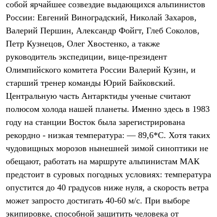
собой ярчайшее созвездие выдающихся альпинистов
Рубашки
Футболки
России: Евгений Виноградский, Николай Захаров,
Толстовки
Валерий Першин, Александр Фойгт, Глеб Соколов,
Брюки
Петр Кузнецов, Олег Хвостенко, а также
Термобелье
Теплое термобелье
руководитель экспедиции, вице-президент
Среднее термобелье
Олимпийского комитета России Валерий Кузин, и
Легкое термобелье
Флисовая одежда
старший тренер команды Юрий Байковский.
Куртки
Центральную часть Антарктиды ученые считают
Брюки
полюсом холода нашей планеты. Именно здесь в 1983
Детская одежда
Утепленная пухом
году на станции Восток была зарегистрирована
Комбинезоны
рекордно - низкая температура: — 89,6*С. Хотя таких
Куртки
Брюки
чудовищных морозов нынешней зимой синоптики не
Утепленная синтетикой
обещают, работать на маршруте альпинистам МАК
Комбинезоны
Куртки
предстоит в суровых погодных условиях: температура
Брюки
опустится до 40 градусов ниже нуля, а скорость ветра
Лёгкая одежда
может запросто достигать 40-60 м/с. При выборе
Футболки
Толстовки
экипировке, способной защитить человека от