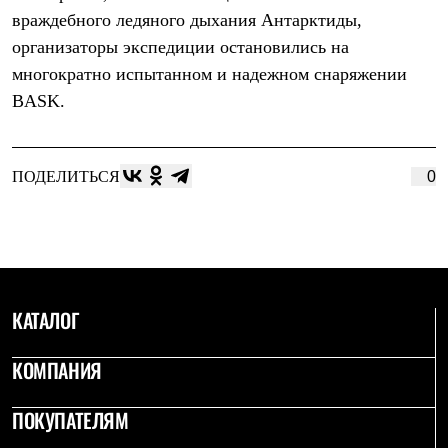
Брюки
враждебного ледяного дыхания Антарктиды,
Софтшелл одежда
Куртки
организаторы экспедиции остановились на
Флисовая одежда
многократно испытанном и надежном снаряжении
Куртки
Брюки
BASK.
Жилеты
Комбинезоны
Термобелье
Комплект термобелья
ПОДЕЛИТЬСЯ
0
Снаряжение
Палатки и тенты
Палатки
Тенты
Аксессуары для палаток
Рюкзаки
Экспедиционные
КАТАЛОГ
Легкоходные
Альпинистские
КОМПАНИЯ
Городские
Аксессуары для рюкзаков
Спальные мешки
ПОКУПАТЕЛЯМ
Пуховые
Комбинированные