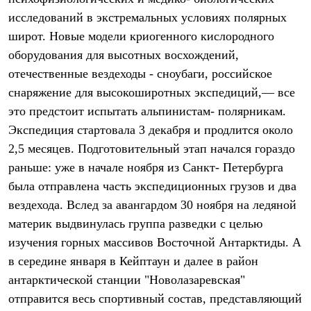
Термобелье
исследований в экстремальных условиях полярных
Теплое термобелье
Среднее термобелье
широт. Новые модели криогенного кислородного
Легкое термобелье
оборудования для высотных восхождений,
Лёгкая одежда
Футболки
отечественные вездеходы - сноубаги, российское
Рубашки
снаряжение для высокоширотных экспедиций,— все
Толстовки
это предстоит испытать альпинистам- полярникам.
Брюки
Шорты
Экспедиция стартовала 3 декабря и продлится около
Женская одежда
2,5 месяцев. Подготовительный этап начался гораздо
Утепленная пухом
Куртки
раньше: уже в начале ноября из Санкт- Петербурга
Брюки
была отправлена часть экспедиционных грузов и два
Жилеты
Утепленная синтетикой
вездехода. Вслед за авангардом 30 ноября на ледяной
Куртки
материк выдвинулась группа разведки с целью
Брюки
изучения горных массивов Восточной Антарктиды. А
Штормовая одежда
Куртки
в середине января в Кейптаун и далее в район
Софтшелл одежда
антарктической станции "Новолазаревская"
Куртки
Брюки
отправится весь спортивный состав, представляющий
Лёгкая одежда