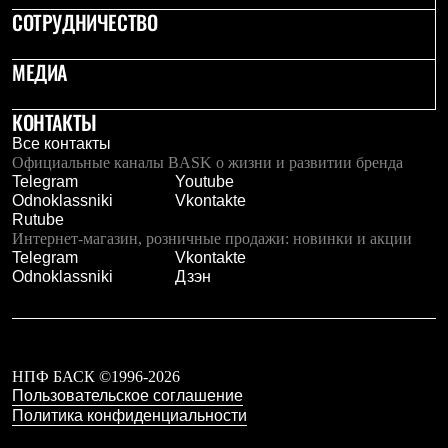
С синтетическим утеплителем
СОТРУДНИЧЕСТВО
Аксессуары для спальников
Сумки и баулы
МЕДИА
Баулы
Кошельки
Сумки
КОНТАКТЫ
Гермомешки
Все контакты
Полезные аксессуары
Официальные каналы BASK о жизни и развитии бренда
Книги
Telegram
Youtube
Еда
Odnoklassniki
Vkontakte
Коврики
Rutube
Обувь
Интернет-магазин, розничные продажи: новинки и акции
Женская обувь
Telegram
Vkontakte
Сапоги
Odnoklassniki
Дзэн
Ботинки
Мужская обувь
Ботинки
Кроссовки
Сапоги
Гамаши и бахилы
НПФ БАСК ©1996-2026
Гамаши
Пользовательское соглашение
Бахилы
Политика конфиденциальности
Тапочки и чуни