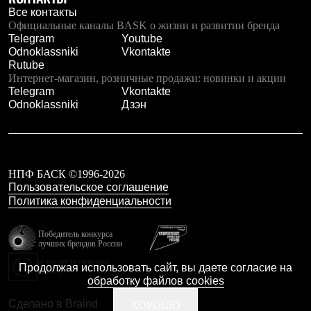
Все контакты
Официальные каналы BASK о жизни и развитии бренда
Telegram
Youtube
Odnoklassniki
Vkontakte
Rutube
Интернет-магазин, розничные продажи: новинки и акции
Telegram
Vkontakte
Odnoklassniki
Дзэн
НПФ БАСК ©1996-2026
Пользовательское соглашение
Политика конфиденциальности
Победитель конкурса
лучших брендов России
резидент технопарка
Продолжая использовать сайт, вы даете согласие на
Калибр
обработку файлов cookies
Сделано в Braind
ХОРОШО