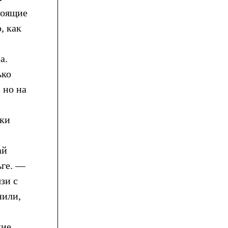
тоящие
, как
а.
ько
 но на
еки
ай
ьге. —
зи с
нили,
ние