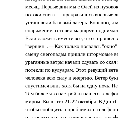
Толстовки
месяц. Первые дни мы с Олей из пухов
Брюки
Софтшелл одежда
потоки снега — прекратились впервые ли
Куртки
установили базовый лагерь. Конечно, я
Флисовая одежда
Куртки
снаряжение, готовил маршрут, поднималс
Брюки
Жилеты
Если сложить вместе всё, что я прошел в
Комбинезоны
"вершин". —Как только появлясь "окно" 
Термобелье
Комплект термобелья
смену снегопадам пришли штормовые вет
Снаряжение
ураганные ветры начали сдувать со ска
Палатки и тенты
Палатки
потекли по кулуарам. Этот ревущий вете
Тенты
человека всю силу и энергию. Ветер бу
Аксессуары для палаток
Рюкзаки
спустимся вниз хотя бы на одну ночь. Н
Экспедиционные
Легкоходные
Тем более что настройки нашего телефо
Альпинистские
миром. Было это 21-22 октября. В Дингб
Городские
Аксессуары для рюкзаков
чтобы сообщить о проблемах с телефоно
Спальные мешки
настроиться на спутник и вернуть телеф
Пуховые