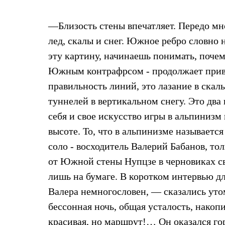
Жилеты
Термобелье
—Близость стены впечатляет. Передо мн
Теплое термобелье
Среднее термобелье
лед, скалы и снег. Южное ребро словно 
Легкое термобелье
Лёгкая одежда
эту картину, начинаешь понимать, почем
Футболки
Южным контрафрсом - продолжает привле
Рубашки
Толстовки
правильность линий, это лазание в скал
Брюки
туннелей в вертикальном снегу. Это два
Шорты
Женская одежда
себя и свое искусство игры в альпиниз
Утепленная пухом
высоте. То, что в альпинизме называется
Куртки
Брюки
соло - восходитель Валерий Бабанов, то
Жилеты
Утепленная синтетикой
от Южной стены Нупцзе в черновиках св
Куртки
лишь на бумаге. В коротком интервью д
Брюки
Штормовая одежда
Валера немногословен, — сказались уто
Куртки
бессонная ночь, общая усталость, накоп
Софтшелл одежда
Куртки
красивая, но маршрут!… Он оказался гор