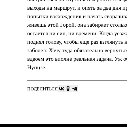
Комбинированные
выходы на маршрут, и опять за два дня 
С синтетическим утеплителем
попытки восхождения и начать сворачив
Аксессуары для спальников
Сумки и баулы
живешь этой Горой, она забирает столь
Баулы
Кошельки
остается ни сил, ни времени. Когда уезж
Сумки
поднял голову, чтобы еще раз взглянуть 
Гермомешки
Полезные аксессуары
заболел. Хочу туда обязательно вернут
Книги
вдвоем это вполне реальная задача. Уж 
Еда
Коврики
Нупцзе.
Обувь
Женская обувь
Сапоги
Ботинки
ПОДЕЛИТЬСЯ
Мужская обувь
Ботинки
Кроссовки
Сапоги
Гамаши и бахилы
Гамаши
Бахилы