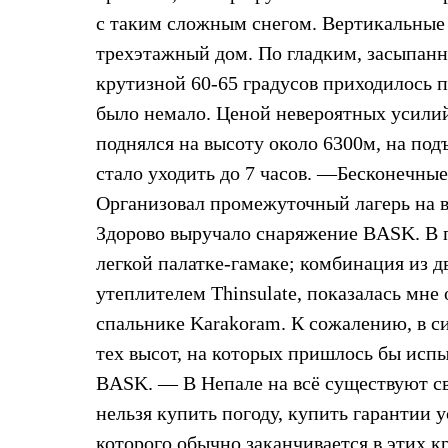
Брюки
Лёгкая одежда
с таким сложным снегом. Вертикальные
Рубашки
трехэтажный дом. По гладким, засыпа
Футболки
Толстовки
крутизной 60-65 градусов приходилось пр
Брюки
было немало. Ценой невероятных усилий 
Термобелье
Теплое термобелье
поднялся на высоту около 6300м, на под
Среднее термобелье
стало уходить до 7 часов. —Бесконечны
Легкое термобелье
Флисовая одежда
Организовал промежуточный лагерь на в
Куртки
Брюки
Здорово выручало снаряжение BASK. В 
Детская одежда
легкой палатке-гамаке; комбинация из дв
Утепленная пухом
Комбинезоны
утеплителем Thinsulate, показалась мне 
Куртки
спальнике Karakoram. К сожалению, в си
Брюки
Утепленная синтетикой
тех высот, на которых пришлось бы испы
Комбинезоны
BASK. — В Непале на всё существуют с
Куртки
Брюки
нельзя купить погоду, купить гарантии 
Лёгкая одежда
Футболки
которого обычно заканчивается в этих кр