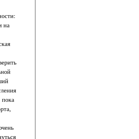
ности:
и на
ская
верить
ьной
йший
тления
 пока
рта,
очень
нуться