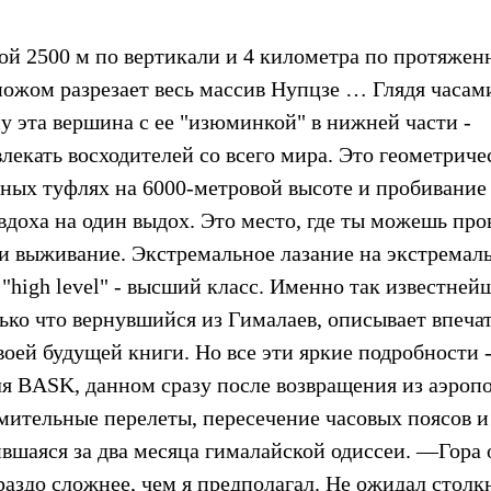
ой 2500 м по вертикали и 4 километра по протяжен
ножом разрезает весь массив Нупцзе … Глядя часам
у эта вершина с ее "изюминкой" в нижней части -
кать восходителей со всего мира. Это геометриче
ьных туфлях на 6000-метровой высоте и пробивание
 вдоха на один выдох. Это место, где ты можешь про
м и выживание. Экстремальное лазание на экстремал
 "high level" - высший класс. Именно так известне
лько что вернувшийся из Гималаев, описывает впеча
оей будущей книги. Но все эти яркие подробности -
ля BASK, данном сразу после возвращения из аэропо
мительные перелеты, пересечение часовых поясов и
ившаяся за два месяца гималайской одиссеи. —Гора 
аздо сложнее, чем я предполагал. Не ожидал столк