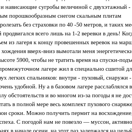
 и нависающие сугробы величиной с двухэтажный -
нным порошкообразным снегом скальным плитам
олезать без страховки по 40 -50 метров, и таких ме
продвигался всего лишь на 1-2 веревки в день! Ког
ъем из лагеря к концу провешенных веревок на мар
е хождения вверх-вниз вымотали меня энергетически
ысоте 5900, чтобы не тратить время на спуски-подъ
промежуточном лагере жил в специально сшитой дл
ух легких спальников: внутри - пуховый, снаружи -
очень удобной. Ну а в базовом лагере расслаблялся в
лу обстоятельств и во многом из-за погоды я не дос
тать в полной мере весь комплект пухового снаряж
вои сроки. Можно получить пермит на восхождение
успеха. С погодой нам не повезло — муссон, активн
аях в начале осени, на этот раз задержался на целы