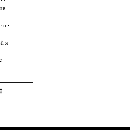
ие
е не
ой я
—
а
0