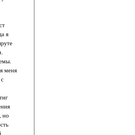
ст
да я
шруте
.
емы.
я меня
 с
тиг
ения
, но
ость
й