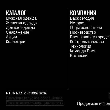
Тапочки и чуни
Тапочки
КАТАЛОГ
КОМПАНИЯ
Чуни
Уход за обувью
Мужская одежда
Баск сегодня
Аксессуары
Женская одежда
История
Головные уборы
Детская одежда
Отцы основатели
Шапки
Снаряжение
Производство
Балаклавы и маски
Акции
Баск в вашем городе
Кепки и бейсболки
Коллекции
Контроль качества
Повязки
Технологии
Шарфы
Команда Баск
Панамы
Вакансии
Перчатки и рукавицы
Перчатки
Рукавицы
Носки
Полезные аксессуары
Брелки
Ремни
Шевроны
НПФ БАСК ©1996-2026
Опушки
Пользовательское соглашение
Термоковрики
Политика конфиденциальности
Продолжая исполь
Уход за одеждой
В Арктику