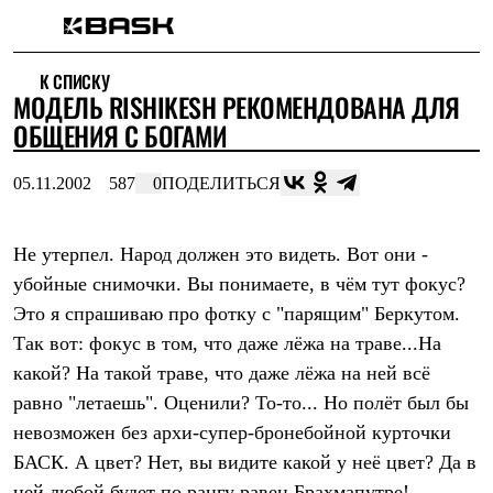
Каталог
К СПИСКУ
Интернет-магазин
МОДЕЛЬ RISHIKESH РЕКОМЕНДОВАНА ДЛЯ
Мужская одежда
Утепленная пухом
ОБЩЕНИЯ С БОГАМИ
Куртки
Брюки
05.11.2002
587
0
ПОДЕЛИТЬСЯ
Жилеты
Комбинезоны
Утепленная синтетикой
Куртки
Не утерпел. Народ должен это видеть. Вот они -
Брюки
убойные снимочки. Вы понимаете, в чём тут фокус?
Штормовая одежда
Это я спрашиваю про фотку с "парящим" Беркутом.
Куртки
Брюки
Так вот: фокус в том, что даже лёжа на траве...На
Софтшелл одежда
какой? На такой траве, что даже лёжа на ней всё
Куртки
Брюки
равно "летаешь". Оценили? То-то... Но полёт был бы
Флисовая одежда
невозможен без архи-супер-бронебойной курточки
Куртки
Брюки
БАСК. А цвет? Нет, вы видите какой у неё цвет? Да в
Жилеты
ней любой будет по рангу равен Брахмапутре!