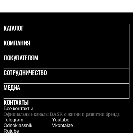
Рубашки
Футболки
Толстовки
Брюки
КАТАЛОГ
Термобелье
Теплое термобелье
Среднее термобелье
КОМПАНИЯ
Легкое термобелье
Флисовая одежда
Куртки
ПОКУПАТЕЛЯМ
Брюки
Детская одежда
СОТРУДНИЧЕСТВО
Утепленная пухом
Комбинезоны
Куртки
МЕДИА
Брюки
Утепленная синтетикой
КОНТАКТЫ
Комбинезоны
Куртки
Все контакты
Брюки
Официальные каналы BASK о жизни и развитии бренда
Лёгкая одежда
Telegram
Youtube
Футболки
Odnoklassniki
Vkontakte
Толстовки
Rutube