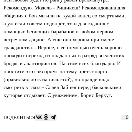
Термобелье
Рекомендую. Модель - Ришикеш! Рекомендована для
Теплое термобелье
Среднее термобелье
общения с богами или на худой конец со смертными,
Легкое термобелье
а уж если совсем подопрёт, то и для гадания с
Лёгкая одежда
Футболки
помощью бегающих барабанов в любом первом
Рубашки
встречном дацане. А ещё она хороша при смене
Толстовки
Брюки
гражданства... Вернее, с её помощью очень хорошо
Шорты
проходит переход из подданных в разряд вселенских
Женская одежда
бродяг и авантюристов. На этом всех благодарю. И
Утепленная пухом
Куртки
простите этот экспромт на тему прет-а-партэ
Брюки
(правильно хоть написал-то?), но правде надо
Жилеты
Утепленная синтетикой
смотреть в глаза - Слава Зайцев перед басковскими
Куртки
кутюрье отдыхает. С уважением, Борис Беркут.
Брюки
Штормовая одежда
Куртки
Софтшелл одежда
ПОДЕЛИТЬСЯ
0
Куртки
Брюки
Лёгкая одежда