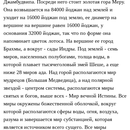
Джамбудвипа. Посреди него стоит золотая гора Меру.
С синтетическим утеплителем
Аксессуары для спальников
Она возвышается на 84000 йоджан над землей и
Сумки и баулы
уходит на 16000 йоджан под землю, ее диаметр на
Баулы
вершине на вершине равен 16000 йоджан, у
Кошельки
Сумки
основания 32000 йоджан, так что по форме она
Гермомешки
напоминает цветок лотоса. На вершине ее город
Полезные аксессуары
Книги
Брахмы, а вокруг - сады Индры. Под землей - семь
Еда
миров, населенных полубогами, толща воды, в
Коврики
которой плавает тысячеголовый змей Шеше, а еще
Обувь
Женская обувь
ниже 28 миров ада. Над горой располагаются мир
Сапоги
мудрецов (Большая Медведица), а над полярной
Ботинки
Мужская обувь
звездой - центром системы, располагаются миры
Ботинки
святых и богов, выше всех - Мир вечной Истины. Все
Кроссовки
Сапоги
миры окружены божественной оболочкой, вокруг
Гамаши и бахилы
которой располагаются сферы воды, огня, воздуха,
Гамаши
разума и завершается мир субстанцией, которая
Бахилы
Тапочки и чуни
является источником всего сущего. Все миры