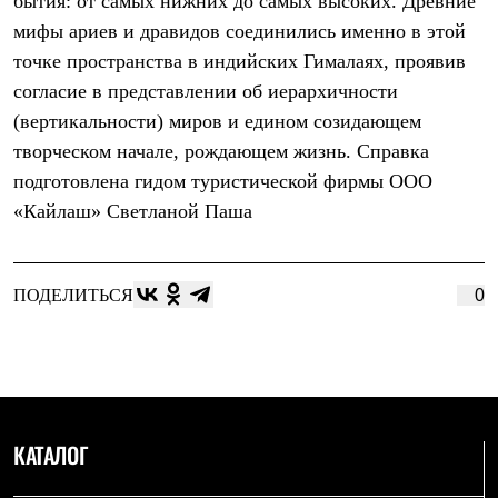
бытия: от самых нижних до самых высоких. Древние
PEAK
мифы ариев и дравидов соединились именно в этой
ЗА ПОЛЯРНЫМ КРУГОМ
TREK
точке пространства в индийских Гималаях, проявив
BASK kids
согласие в представлении об иерархичности
CITY
BASK juno
(вертикальности) миров и едином созидающем
ИДЁМ В ПОХОД
творческом начале, рождающем жизнь. Справка
Дневник капитана
Каталог дилеров
подготовлена гидом туристической фирмы ООО
Компания
«Кайлаш» Светланой Паша
Баск сегодня
История
Отцы основатели
Производство
ПОДЕЛИТЬСЯ
0
Баск в вашем городе
Контроль качества
Технологии
Команда Баск
Сотрудничество
Дилерам
Стать дилером
КАТАЛОГ
Корпоративным клиентам
Услуги
Медиа