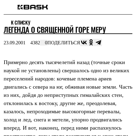
Каталог
К СПИСКУ
Интернет-магазин
ЛЕГЕНДА О СВЯЩЕННОЙ ГОРЕ МЕРУ
Мужская одежда
Утепленная пухом
Куртки
23.09.2001
4382
0
ПОДЕЛИТЬСЯ
Брюки
Жилеты
Комбинезоны
Примерно десять тысячелетий назад (точные сроки
Утепленная синтетикой
Куртки
наукой не установлены) свершалось одно из великих
Брюки
переселений народов: кочевые племена ариев
Штормовая одежда
Куртки
двигались с севера на юг, обживая новые земли. Часть
Брюки
из них, дойдя до неприступных гималайских стен,
Софтшелл одежда
отклонилась к востоку, другие же, преодолевая,
Куртки
Брюки
казалось, непроходимые высокогорные перевалы,
Флисовая одежда
холод и лед, снега и метели, упорно продвигались
Куртки
Брюки
вперед. И вот, наконец, перед ними распахнулось
Жилеты