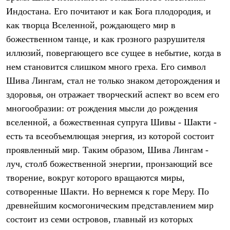
Брюки
Индостана. Его почитают и как Бога плодородия, и
Софтшелл одежда
Куртки
как творца Вселенной, рождающего мир в
Флисовая одежда
божественном танце, и как грозного разрушителя
Куртки
Брюки
иллюзий, повергающего все сущее в небытие, когда в
Жилеты
нем становится слишком много греха. Его символ
Комбинезоны
Шива Лингам, стал не только знаком деторождения и
Термобелье
Комплект термобелья
здоровья, он отражает творческий аспект во всем его
Снаряжение
многообразии: от рождения мысли до рождения
Палатки и тенты
Палатки
вселенной, а божественная супруга Шивы - Шакти -
Тенты
есть та всеобъемлющая энергия, из которой состоит
Аксессуары для палаток
Рюкзаки
проявленный мир. Таким образом, Шива Лингам -
Экспедиционные
луч, столб божественной энергии, пронзающий все
Легкоходные
творение, вокруг которого вращаются миры,
Альпинистские
Городские
сотворенные Шакти. Но вернемся к горе Меру. По
Аксессуары для рюкзаков
древнейшим космогоническим представлением мир
Спальные мешки
Пуховые
состоит из семи островов, главный из которых
Комбинированные