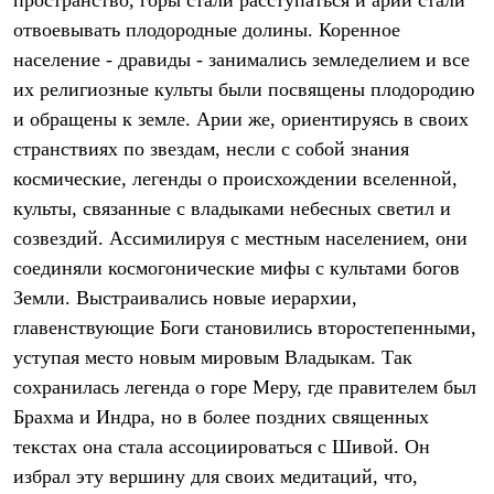
пространство, горы стали расступаться и арии стали
Термобелье
отвоевывать плодородные долины. Коренное
Теплое термобелье
Среднее термобелье
население - дравиды - занимались земледелием и все
Легкое термобелье
их религиозные культы были посвящены плодородию
Лёгкая одежда
Футболки
и обращены к земле. Арии же, ориентируясь в своих
Рубашки
странствиях по звездам, несли с собой знания
Толстовки
Брюки
космические, легенды о происхождении вселенной,
Шорты
культы, связанные с владыками небесных светил и
Женская одежда
созвездий. Ассимилируя с местным населением, они
Утепленная пухом
Куртки
соединяли космогонические мифы с культами богов
Брюки
Земли. Выстраивались новые иерархии,
Жилеты
Утепленная синтетикой
главенствующие Боги становились второстепенными,
Куртки
уступая место новым мировым Владыкам. Так
Брюки
Штормовая одежда
сохранилась легенда о горе Меру, где правителем был
Куртки
Брахма и Индра, но в более поздних священных
Софтшелл одежда
текстах она стала ассоциироваться с Шивой. Он
Куртки
Брюки
избрал эту вершину для своих медитаций, что,
Лёгкая одежда