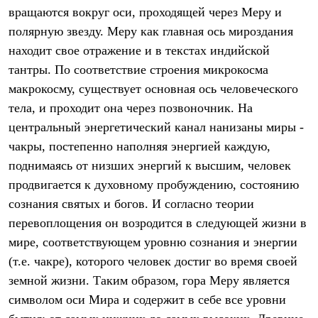
Тапочки
вращаются вокруг оси, проходящей через Меру и
Чуни
Уход за обувью
полярную звезду. Меру как главная ось мироздания
Аксессуары
находит свое отражение и в текстах индийской
Головные уборы
Шапки
тантры. По соответствие строения микрокосма
Балаклавы и маски
макрокосму, существует основная ось человеческого
Кепки и бейсболки
тела, и проходит она через позвоночник. На
Повязки
Шарфы
центральный энергетический канал нанизаны миры -
Панамы
чакры, постепенно наполняя энергией каждую,
Перчатки и рукавицы
Перчатки
поднимаясь от низших энергий к высшим, человек
Рукавицы
продвигается к духовному пробуждению, состоянию
Носки
сознания святых и богов. И согласно теории
Полезные аксессуары
Брелки
перевоплощения он возродится в следующей жизни в
Ремни
мире, соответствующем уровню сознания и энергии
Шевроны
Опушки
(т.е. чакре), которого человек достиг во время своей
Термоковрики
земной жизни. Таким образом, гора Меру является
Уход за одеждой
В Арктику
символом оси Мира и содержит в себе все уровни
Коллекции