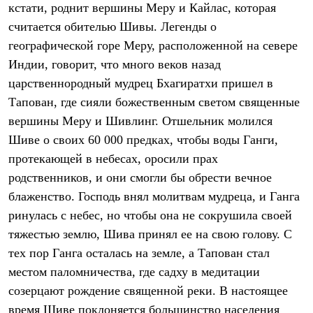
кстати, роднит вершины Меру и Кайлас, которая
Рубашки
Футболки
считается обителью Шивы. Легенды о
Толстовки
географической горе Меру, расположенной на севере
Брюки
Индии, говорит, что много веков назад
Термобелье
Теплое термобелье
царственнородный мудрец Бхагиратхи пришел в
Среднее термобелье
Тапован, где сияли божественным светом священные
Легкое термобелье
Флисовая одежда
вершины Меру и Шивлинг. Отшельник молился
Куртки
Шиве о своих 60 000 предках, чтобы воды Ганги,
Брюки
Детская одежда
протекающей в небесах, оросили прах
Утепленная пухом
родственников, и они смогли бы обрести вечное
Комбинезоны
блаженство. Господь внял молитвам мудреца, и Ганга
Куртки
Брюки
ринулась с небес, но чтобы она не сокрушила своей
Утепленная синтетикой
тяжестью землю, Шива принял ее на свою голову. С
Комбинезоны
Куртки
тех пор Ганга осталась на земле, а Тапован стал
Брюки
местом паломничества, где садху в медитации
Лёгкая одежда
Футболки
созерцают рождение священной реки. В настоящее
Толстовки
время Шиве поклоняется большинство населения