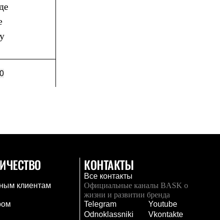
де
е
у
0
ИЧЕСТВО
КОНТАКТЫ
Все контакты
ным клиентам
Официальные каналы BASK о
жизни и развитии бренда
ром
Telegram
Youtube
Odnoklassniki
Vkontakte