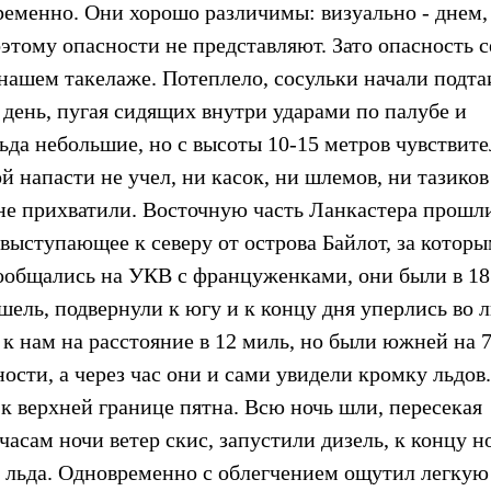
еменно. Они хорошо различимы: визуально - днем,
оэтому опасности не представляют. Зато опасность 
нашем такелаже. Потеплело, сосульки начали подта
ь день, пугая сидящих внутри ударами по палубе и
ьда небольшие, но с высоты 10-15 метров чувствите
й напасти не учел, ни касок, ни шлемов, ни тазиков
 не прихватили. Восточную часть Ланкастера прошл
 выступающее к северу от острова Байлот, за котор
 пообщались на УКВ с француженками, они были в 18
шель, подвернули к югу и к концу дня уперлись во л
 к нам на расстояние в 12 миль, но были южней на 
ости, а через час они и сами увидели кромку льдов
к верхней границе пятна. Всю ночь шли, пересекая
часам ночи ветер скис, запустили дизель, к концу н
 льда. Одновременно с облегчением ощутил легкую