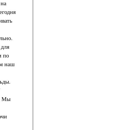
 на
сегодня
ивать
льно.
 для
и по
ым наш
ьды.
7
. Мы
очи