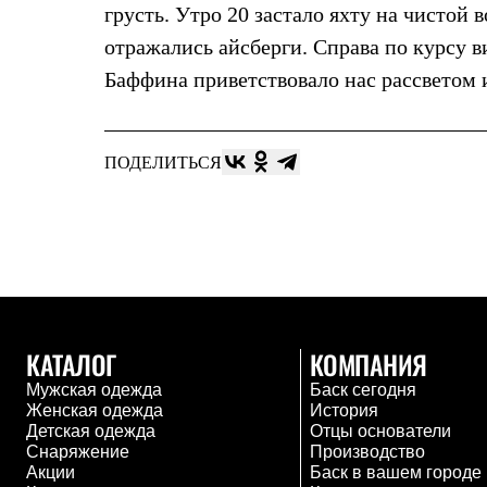
Брюки
грусть. Утро 20 застало яхту на чистой 
Лёгкая одежда
Рубашки
отражались айсберги. Справа по курсу 
Футболки
Баффина приветствовало нас рассветом
Толстовки
Брюки
Термобелье
Теплое термобелье
ПОДЕЛИТЬСЯ
Среднее термобелье
Легкое термобелье
Флисовая одежда
Куртки
Брюки
Детская одежда
Утепленная пухом
Комбинезоны
Куртки
Брюки
КАТАЛОГ
КОМПАНИЯ
Утепленная синтетикой
Мужская одежда
Баск сегодня
Комбинезоны
Женская одежда
История
Куртки
Детская одежда
Отцы основатели
Брюки
Снаряжение
Производство
Лёгкая одежда
Акции
Баск в вашем городе
Футболки