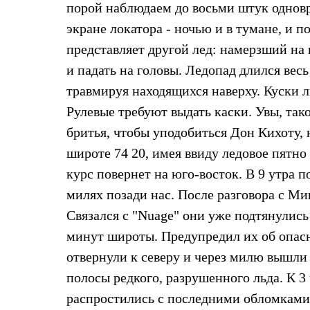
порой наблюдаем до восьми штук одновр
Жилеты
Термобелье
экране локатора - ночью и в тумане, и п
Теплое термобелье
представляет другой лед: намерзший на 
Среднее термобелье
Легкое термобелье
и падать на головы. Ледопад длился вес
Лёгкая одежда
Футболки
травмируя находящихся наверху. Куски л
Рубашки
Рулевые требуют выдать каски. Увы, тако
Толстовки
Брюки
бритья, чтобы уподобиться Дон Кихоту,
Шорты
широте 74 20, имея ввиду ледовое пятно
Женская одежда
Утепленная пухом
курс повернет на юго-восток. В 9 утра
Куртки
Брюки
милях позади нас. После разговора с Ми
Жилеты
Связался с "Nuage" они уже подтянулись
Утепленная синтетикой
Куртки
минут широты. Предупредил их об опасн
Брюки
отвернули к северу и через милю вышли 
Штормовая одежда
Куртки
полосы редкого, разрушенного льда. К 3 
Софтшелл одежда
распростились с последними обломками
Куртки