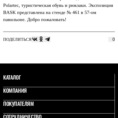
Брюки
Polartec, туристическая обувь и рюкзаки. Экспозиция
Софтшелл одежда
Куртки
BASK представлена на стенде № 461 в 57-ом
Флисовая одежда
павильоне. Добро пожаловать!
Куртки
Брюки
Жилеты
Комбинезоны
ПОДЕЛИТЬСЯ
0
Термобелье
Комплект термобелья
Снаряжение
Палатки и тенты
Палатки
Тенты
Аксессуары для палаток
КАТАЛОГ
Рюкзаки
Экспедиционные
Легкоходные
КОМПАНИЯ
Альпинистские
Городские
Аксессуары для рюкзаков
ПОКУПАТЕЛЯМ
Спальные мешки
Пуховые
СОТРУДНИЧЕСТВО
Комбинированные