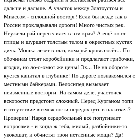
Термобелье
дальше и дальше. А участок между Златоустом и
Теплое термобелье
Среднее термобелье
Миассом - сплошной восторг! Если бы везде так в
Легкое термобелье
России прокладывали дороги! Много чистых рек.
Лёгкая одежда
Футболки
Неужели рай переселился в эти края? А ещё поют
Рубашки
птицы и шуршит толстым телом в окрестных кустах
Толстовки
Брюки
дичь. Мошка лезет в глаз, комарьё кровь сосёт... По
Шорты
обочинам стоят коробейники и предлагают грибочки,
Женская одежда
ягодки, но ло-о-омют же цены! Эх... Не на обороте
Утепленная пухом
Куртки
куется капитал в глубинке! По дороге познакомился с
Брюки
местными байкерами. Велосипед вызывает
Жилеты
Утепленная синтетикой
неизменные восторги. На самом деле, участочек
Куртки
вскорости предстоит сложный. Перед Курганом топи
Брюки
и отсутствие возможности передохнуть в палатке..?
Штормовая одежда
Куртки
Проверим! Народ сердобольный всё попугивает
Софтшелл одежда
вопросами - и когда ж тебя, милый, разбойники-то
Куртки
Брюки
укокошат, и обчистят твои нетленные мощи? Да!
Лёгкая одежда