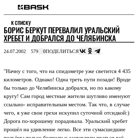
Каталог
К СПИСКУ
Интернет-магазин
БОРИС БЕРКУТ ПЕРЕВАЛИЛ УРАЛЬСКИЙ
Мужская одежда
Утепленная пухом
ХРЕБЕТ И ДОБРАЛСЯ ДО ЧЕЛЯБИНСКА
Куртки
Брюки
24.07.2002
579
0
ПОДЕЛИТЬСЯ
Жилеты
Комбинезоны
Утепленная синтетикой
Куртки
"Начну с того, что на спидометре уже светится 4 435
Брюки
километров. Однако! Одна треть пути позади! Вроде
Штормовая одежда
бы только до Челябинска добрался, но по какому
Куртки
Брюки
кругу! Сам город местные жители шутливо именуют
Софтшелл одежда
ссыльно- исправительным местом. Так что, в случае
Куртки
Брюки
чего, я уже свои грехи искупил суточной отсидкой:)
Флисовая одежда
Дорога по-хорошему порадовала. Уральский хребет
Куртки
Брюки
прошёл на удивление легко. Все эти сумасшедшие
Жилеты
подъёмы только бодрили и заставляли рваться всё