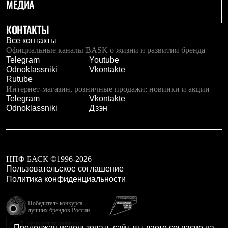
МЕДИА
Брюки
Софтшелл одежда
Куртки
КОНТАКТЫ
Флисовая одежда
Все контакты
Куртки
Официальные каналы BASK о жизни и развитии бренда
Брюки
Telegram
Youtube
Жилеты
Odnoklassniki
Vkontakte
Комбинезоны
Rutube
Термобелье
Интернет-магазин, розничные продажи: новинки и акции
Комплект термобелья
Telegram
Vkontakte
Снаряжение
Odnoklassniki
Дзэн
Палатки и тенты
Палатки
Тенты
Аксессуары для палаток
Рюкзаки
Экспедиционные
НПФ БАСК ©1996-2026
Легкоходные
Пользовательское соглашение
Альпинистские
Политика конфиденциальности
Городские
Аксессуары для рюкзаков
Победитель конкурса
Спальные мешки
лучших брендов России
Пуховые
резидент технопарка
Комбинированные
Продолжая использовать сайт, вы даете согласие на