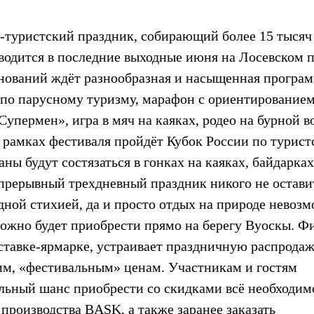
туристский праздник, собирающий более 15 тысяч
оводится в последние выходные июня на Лосевском 
внований ждёт разнообразная и насыщенная програм
по парусному туризму, марафон с ориентированием
упермен», игра в мяч на каяках, родео на бурной в
 рамках фестиваля пройдёт Кубок России по турист
ы будут состязаться в гонках на каяках, байдарках
прерывный трехдневный праздник никого не остави
дной стихией, да и просто отдых на природе невоз
можно будет приобрести прямо на берегу Вуоскы. Ф
ставке-ярмарке, устраивает праздничную распрода
им, «фестивальным» ценам. Участникам и гостям
льный шанс приобрести со скидками всё необходим
производства BASK, а также заранее заказать