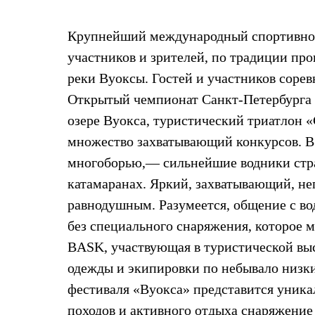
Жилеты
Термобелье
Крупнейший международный спортивно-
Теплое термобелье
Среднее термобелье
участников и зрителей, по традиции пр
Легкое термобелье
Лёгкая одежда
реки Вуоксы. Гостей и участников соре
Футболки
Открытый чемпионат Санкт-Петербурга 
Рубашки
Толстовки
озере Вуокса, туристический триатлон «С
Брюки
множество захватывающий конкурсов. В
Шорты
Женская одежда
многоборью,— сильнейшие водники стран
Утепленная пухом
катамаранах. Яркий, захватывающий, не
Куртки
Брюки
равнодушным. Разумеется, общение с во
Жилеты
Утепленная синтетикой
без специального снаряжения, которое 
Куртки
BASK, участвующая в туристической вы
Брюки
Штормовая одежда
одежды и экипировки по небывало низк
Куртки
фестиваля «Вуокса» представится уника
Софтшелл одежда
Куртки
походов и активного отдыха снаряжение 