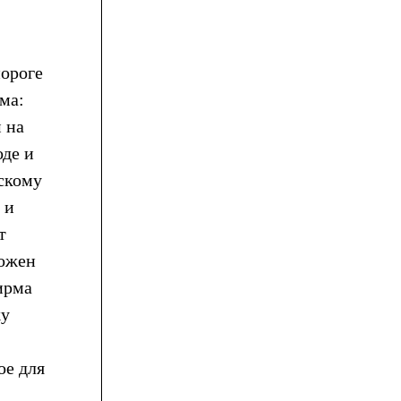
пороге
ма:
 на
оде и
скому
 и
т
можен
ирма
жу
ое для