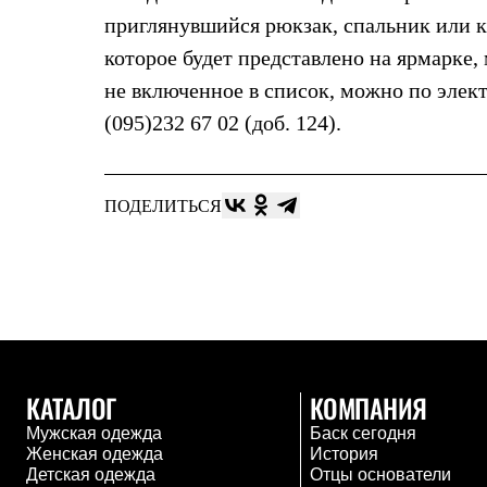
Брюки
Лёгкая одежда
приглянувшийся рюкзак, спальник или к
Рубашки
которое будет представлено на ярмарке
Футболки
Толстовки
не включенное в список, можно по элек
Брюки
(095)232 67 02 (доб. 124).
Термобелье
Теплое термобелье
Среднее термобелье
Легкое термобелье
ПОДЕЛИТЬСЯ
Флисовая одежда
Куртки
Брюки
Детская одежда
Утепленная пухом
Комбинезоны
Куртки
Брюки
Утепленная синтетикой
Комбинезоны
КАТАЛОГ
КОМПАНИЯ
Куртки
Мужская одежда
Баск сегодня
Брюки
Женская одежда
История
Лёгкая одежда
Детская одежда
Отцы основатели
Футболки