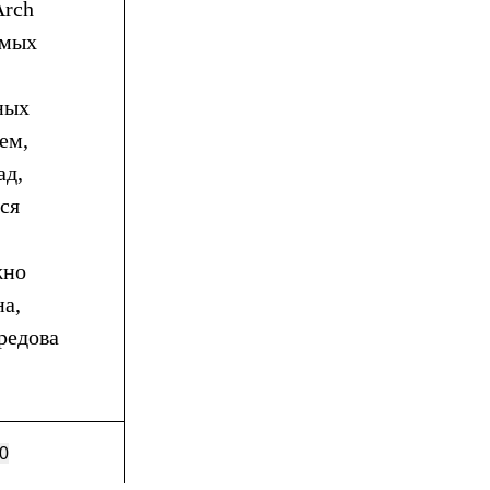
Arch
амых
ных
ем,
ад,
ся
жно
на,
редова
0