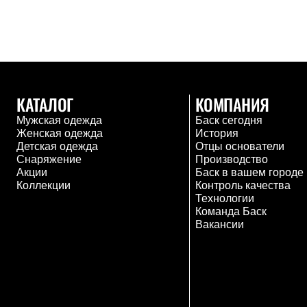
Брюки
Лёгкая одежда
Рубашки
Футболки
Толстовки
Брюки
Термобелье
Теплое термобелье
КАТАЛОГ
КОМПАНИЯ
Среднее термобелье
Легкое термобелье
Мужская одежда
Баск сегодня
Флисовая одежда
Женская одежда
История
Куртки
Детская одежда
Отцы основатели
Брюки
Снаряжение
Производство
Детская одежда
Акции
Баск в вашем городе
Утепленная пухом
Коллекции
Контроль качества
Комбинезоны
Технологии
Куртки
Команда Баск
Брюки
Вакансии
Утепленная синтетикой
Комбинезоны
Куртки
Брюки
Лёгкая одежда
Футболки