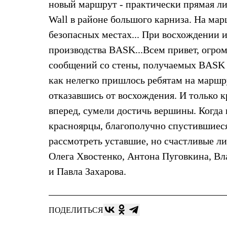
новый маршрут - практически прямая ли
Жилеты
Термобелье
Wall в районе большого карниза. На мар
Теплое термобелье
безопасных местах... При восхождении и
Среднее термобелье
Легкое термобелье
производства BASK...Всем привет, огро
Лёгкая одежда
сообщений со стены, получаемых BASK и
Футболки
Рубашки
как нелегко пришлось ребятам на маршр
Толстовки
Брюки
отказавшись от восхождения. И только 
Шорты
вперед, сумели достичь вершины. Когда
Женская одежда
Утепленная пухом
красноярцы, благополучно спустившиес
Куртки
рассмотреть уставшие, но счастливые ли
Брюки
Жилеты
Олега Хвостенко, Антона Пуговкина, Вл
Утепленная синтетикой
Куртки
и Павла Захарова.
Брюки
Штормовая одежда
Куртки
Софтшелл одежда
ПОДЕЛИТЬСЯ
Куртки