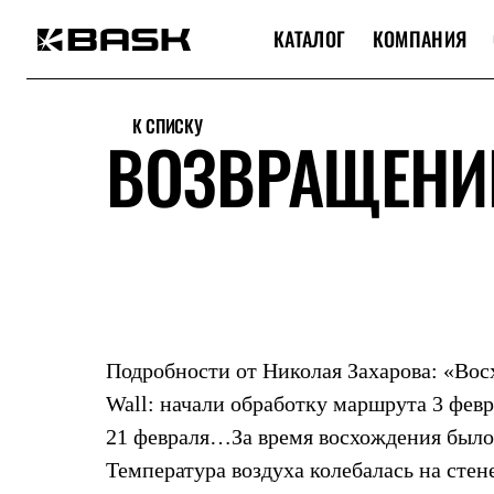
КАТАЛОГ
КОМПАНИЯ
Каталог
Интернет-магазин
К СПИСКУ
Мужская одежда
ВОЗВРАЩЕНИ
Утепленная пухом
Куртки
Брюки
Жилеты
Комбинезоны
Утепленная синтетикой
Куртки
Брюки
Штормовая одежда
Куртки
Брюки
Подробности от Николая Захарова: «Восх
Софтшелл одежда
Wall: начали обработку маршрута 3 февр
Куртки
Брюки
21 февраля…За время восхождения было 
Флисовая одежда
Куртки
Температура воздуха колебалась на стен
Брюки