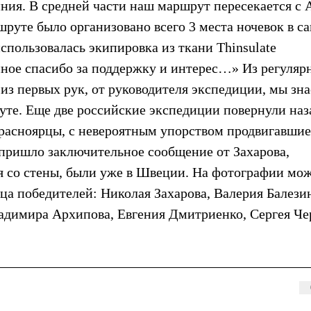
ния. В средней части наш маршрут пересекается с 
шруте было организовано всего 3 места ночевок в с
спользовалась экипировка из ткани Thinsulate
мное спасибо за поддержку и интерес…» Из регуляр
з первых рук, от руководителя экспедиции, мы зна
уте. Еще две российские экспедиции повернули наз
красноярцы, с невероятным упорством продвигавшие
 пришло заключительное сообщение от Захарова,
я со стены, были уже в Швеции. На фотографии мо
ца победителей: Николая Захарова, Валерия Балези
адимира Архипова, Евгения Дмитриенко, Сергея Че