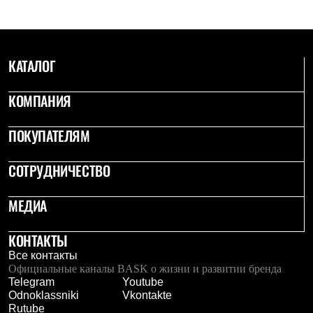
Рубашки
Футболки
Толстовки
Брюки
КАТАЛОГ
Термобелье
Теплое термобелье
Среднее термобелье
КОМПАНИЯ
Легкое термобелье
Флисовая одежда
Куртки
ПОКУПАТЕЛЯМ
Брюки
Детская одежда
СОТРУДНИЧЕСТВО
Утепленная пухом
Комбинезоны
Куртки
МЕДИА
Брюки
Утепленная синтетикой
КОНТАКТЫ
Комбинезоны
Куртки
Все контакты
Брюки
Официальные каналы BASK о жизни и развитии бренда
Лёгкая одежда
Telegram
Youtube
Футболки
Odnoklassniki
Vkontakte
Толстовки
Rutube