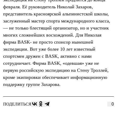
Термобелье
февраля. Её руководитель Николай Захаров,
Теплое термобелье
Среднее термобелье
представитель красноярской альпинистской школы,
Легкое термобелье
заслуженный мастер спорта международного класса,
Лёгкая одежда
Футболки
— не только блестящий организатор, но и участник
Рубашки
многих сложнейших восхождений. Для Николая
Толстовки
Брюки
фирма BASK- не просто спонсор нынешней
Шорты
экспедиции. Вот уже более 10 лет известный
Женская одежда
спортсмен дружен с BASK, активно с нами
Утепленная пухом
Куртки
сотрудничает. Фирма BASK, «одевшая» уже не
Брюки
первую российскую экспедицию на Стену Троллей,
Жилеты
Утепленная синтетикой
кроме экипировки обеспечивает информационную
Куртки
поддержку группе Захарова.
Брюки
Штормовая одежда
Куртки
Софтшелл одежда
ПОДЕЛИТЬСЯ
0
Куртки
Брюки
Лёгкая одежда