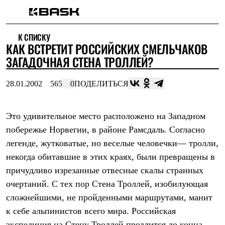
Каталог
К СПИСКУ
Интернет-магазин
КАК ВСТРЕТИТ РОССИЙСКИХ СМЕЛЬЧАКОВ
Мужская одежда
Утепленная пухом
ЗАГАДОЧНАЯ СТЕНА ТРОЛЛЕЙ?
Куртки
Брюки
28.01.2002
565
0
ПОДЕЛИТЬСЯ
Жилеты
Комбинезоны
Утепленная синтетикой
Куртки
Это удивительное место расположено на Западном
Брюки
побережье Норвегии, в районе Рамсдаль. Согласно
Штормовая одежда
легенде, жутковатые, но веселые человечки— тролли,
Куртки
Брюки
некогда обитавшие в этих краях, были превращены в
Софтшелл одежда
причудливо изрезанные отвесные скалы странных
Куртки
Брюки
очертаний. С тех пор Стена Троллей, изобилующая
Флисовая одежда
сложнейшими, не пройденными маршрутами, манит
Куртки
Брюки
к себе альпинистов всего мира. Российская
Жилеты
экспедиция на Стену Троллей продлится до конца