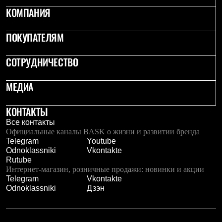
Термобелье
КОМПАНИЯ
Теплое термобелье
Среднее термобелье
Легкое термобелье
ПОКУПАТЕЛЯМ
Лёгкая одежда
Футболки
СОТРУДНИЧЕСТВО
Рубашки
Толстовки
Брюки
МЕДИА
Шорты
Женская одежда
Утепленная пухом
КОНТАКТЫ
Куртки
Все контакты
Брюки
Официальные каналы BASK о жизни и развитии бренда
Жилеты
Telegram
Youtube
Утепленная синтетикой
Odnoklassniki
Vkontakte
Куртки
Rutube
Брюки
Интернет-магазин, розничные продажи: новинки и акции
Штормовая одежда
Telegram
Vkontakte
Куртки
Odnoklassniki
Дзэн
Софтшелл одежда
Куртки
Брюки
Лёгкая одежда