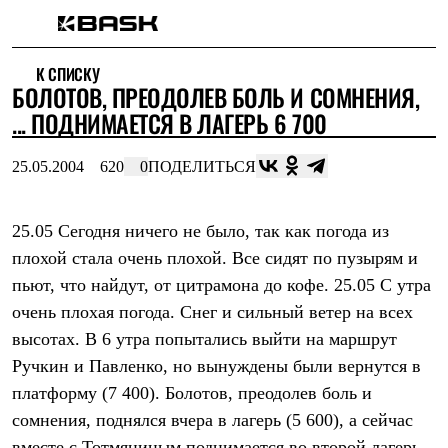
Каталог
К СПИСКУ
Интернет-магазин
БОЛОТОВ, ПРЕОДОЛЕВ БОЛЬ И СОМНЕНИЯ,
Мужская одежда
Утепленная пухом
... ПОДНИМАЕТСЯ В ЛАГЕРЬ 6 700
Куртки
Брюки
25.05.2004
620
0
ПОДЕЛИТЬСЯ
Жилеты
Комбинезоны
Утепленная синтетикой
Куртки
25.05 Сегодня ничего не было, так как погода из
Брюки
плохой стала очень плохой. Все сидят по пузырям и
Штормовая одежда
пьют, что найдут, от цитрамона до кофе. 25.05 С утра
Куртки
Брюки
очень плохая погода. Снег и сильный ветер на всех
Софтшелл одежда
высотах. В 6 утра попытались выйти на маршрут
Куртки
Брюки
Ручкин и Павленко, но вынуждены были вернутся в
Флисовая одежда
платформу (7 400). Болотов, преодолев боль и
Куртки
Брюки
сомнения, поднялся вчера в лагерь (5 600), а сейчас
Жилеты
вместе с Тотмяниным поднимается во второй лагерь