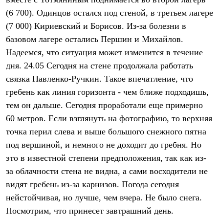
Термобелье
(6 700). Одинцов остался под стеной, в третьем лагере
Теплое термобелье
Среднее термобелье
(7 000) Кириевский и Борисов. Из-за болезни в
Легкое термобелье
базовом лагере остались Першин и Михайлов.
Лёгкая одежда
Футболки
Надеемся, что ситуация может изменится в течение
Рубашки
дня. 24.05 Сегодня на стене продолжала работать
Толстовки
Брюки
связка Павленко-Ручкин. Такое впечатление, что
Шорты
гребень как линия горизонта - чем ближе подходишь,
Женская одежда
тем он дальше. Сегодня проработали еще примерно
Утепленная пухом
Куртки
60 метров. Если взглянуть на фотографию, то верхняя
Брюки
точка перил слева и выше большого снежного пятна
Жилеты
Утепленная синтетикой
под вершиной, и немного не доходит до гребня. Но
Куртки
это в известной степени предположения, так как из-
Брюки
за облачности стена не видна, а сами восходители не
Штормовая одежда
Куртки
видят гребень из-за карнизов. Погода сегодня
Софтшелл одежда
нейстойчивая, но лучше, чем вчера. Не было снега.
Куртки
Брюки
Посмотрим, что принесет завтрашний день.
Лёгкая одежда