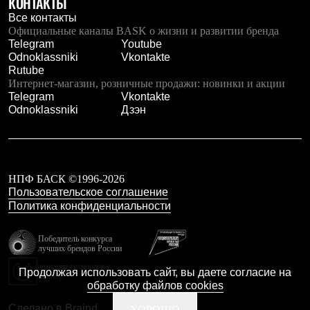
КОНТАКТЫ
Брюки
Софтшелл одежда
Все контакты
Куртки
Официальные каналы BASK о жизни и развитии бренда
Флисовая одежда
Telegram
Youtube
Куртки
Odnoklassniki
Vkontakte
Брюки
Rutube
Жилеты
Интернет-магазин, розничные продажи: новинки и акции
Комбинезоны
Telegram
Vkontakte
Термобелье
Odnoklassniki
Дзэн
Комплект термобелья
Снаряжение
Палатки и тенты
Палатки
Тенты
НПФ БАСК ©1996-2026
Аксессуары для палаток
Пользовательское соглашение
Рюкзаки
Политика конфиденциальности
Экспедиционные
Легкоходные
Альпинистские
Победитель конкурса
лучших брендов России
Городские
Аксессуары для рюкзаков
резидент технопарка
Продолжая использовать сайт, вы даете согласие на
Калибр
Спальные мешки
обработку файлов cookies
Пуховые
Комбинированные
Сделано в Braind
ХОРОШО