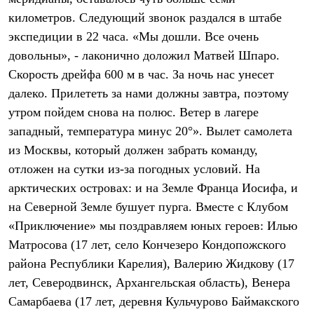
Термобелье
километров. Следующий звонок раздался в штабе
Теплое термобелье
Среднее термобелье
экспедиции в 22 часа. «Мы дошли. Все очень
Легкое термобелье
довольны», - лаконично доложил Матвей Шпаро.
Лёгкая одежда
Футболки
Скорость дрейфа 600 м в час. За ночь нас унесет
Рубашки
далеко. Прилететь за нами должны завтра, поэтому
Толстовки
утром пойдем снова на полюс. Ветер в лагере
Брюки
Шорты
западный, температура минус 20°». Вылет самолета
Женская одежда
из Москвы, который должен забрать команду,
Утепленная пухом
Куртки
отложен на сутки из-за погодных условий. На
Брюки
арктических островах: и на Земле Франца Иосифа, и
Жилеты
Утепленная синтетикой
на Северной Земле бушует пурга. Вместе с Клубом
Куртки
«Приключение» мы поздравляем юных героев: Илью
Брюки
Матросова (17 лет, село Кончезеро Кондопожского
Штормовая одежда
Куртки
района Республики Карелия), Валерию Жидкову (17
Софтшелл одежда
лет, Северодвинск, Архангельская область), Венера
Куртки
Брюки
Самарбаева (17 лет, деревня Кульчурово Баймакского
Лёгкая одежда