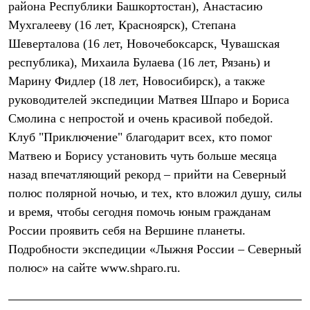
района Республики Башкортостан), Анастасию
Рубашки
Футболки
Мухгалееву (16 лет, Красноярск), Степана
Толстовки
Шеверталова (16 лет, Новочебоксарск, Чувашская
Брюки
республика), Михаила Булаева (16 лет, Рязань) и
Термобелье
Теплое термобелье
Марину Фидлер (18 лет, Новосибирск), а также
Среднее термобелье
руководителей экспедиции Матвея Шпаро и Бориса
Легкое термобелье
Флисовая одежда
Смолина с непростой и очень красивой победой.
Куртки
Клуб "Приключение" благодарит всех, кто помог
Брюки
Матвею и Борису установить чуть больше месяца
Детская одежда
Утепленная пухом
назад впечатляющий рекорд – прийти на Северный
Комбинезоны
полюс полярной ночью, и тех, кто вложил душу, силы
Куртки
Брюки
и время, чтобы сегодня помочь юным гражданам
Утепленная синтетикой
России проявить себя на Вершине планеты.
Комбинезоны
Куртки
Подробности экспедиции «Лыжня России – Северный
Брюки
полюс» на сайте www.shparo.ru.
Лёгкая одежда
Футболки
Толстовки