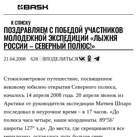
Каталог
К СПИСКУ
Интернет-магазин
ПОЗДРАВЛЯЕМ С ПОБЕДОЙ УЧАСТНИКОВ
Мужская одежда
Утепленная пухом
МОЛОДЕЖНОЙ ЭКСПЕДИЦИИ «ЛЫЖНЯ
Куртки
РОССИИ – СЕВЕРНЫЙ ПОЛЮС!»
Брюки
Жилеты
Комбинезоны
21.04.2008
628
0
ПОДЕЛИТЬСЯ
Утепленная синтетикой
Куртки
Брюки
Стокилометровое путешествие, посвященное
Штормовая одежда
вековому юбилею открытия Северного полюса,
Куртки
Брюки
началось 14 апреля 2008 года. 20 апреля звонок из
Софтшелл одежда
Арктики от руководителя экспедиции Матвея Шпаро
Куртки
Брюки
последовал в неурочное время – в 17 часов. «До
Флисовая одежда
полюса часа четыре, наши координаты. 89°56’
Куртки
Брюки
широты 127° з.д». До места, где скрещиваются все
Жилеты
меридианы, оставалось чуть больше семи