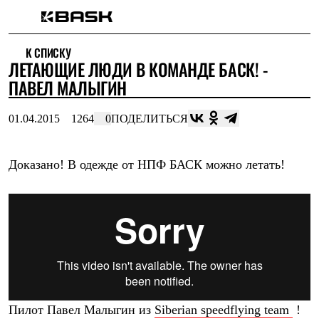
Каталог
К СПИСКУ
Интернет-магазин
ЛЕТАЮЩИЕ ЛЮДИ В КОМАНДЕ БАСК! -
Мужская одежда
Утепленная пухом
ПАВЕЛ МАЛЫГИН
Куртки
Брюки
01.04.2015
1264
0
ПОДЕЛИТЬСЯ
Жилеты
Комбинезоны
Утепленная синтетикой
Куртки
Доказано! В одежде от НПФ БАСК можно летать!
Брюки
Штормовая одежда
Куртки
Брюки
Софтшелл одежда
Куртки
Брюки
Флисовая одежда
Куртки
Брюки
Пилот Павел Малыгин из
Siberian speedflying team
!
Жилеты