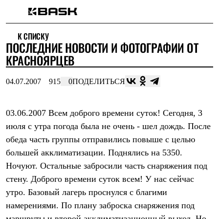
Каталог
К СПИСКУ
Интернет-магазин
ПОСЛЕДНИЕ НОВОСТИ И ФОТОГРАФИИ ОТ
Мужская одежда
Утепленная пухом
КРАСНОЯРЦЕВ
Куртки
Брюки
04.07.2007
915
0
ПОДЕЛИТЬСЯ
Жилеты
Комбинезоны
Утепленная синтетикой
Куртки
03.06.2007 Всем доброго времени суток! Сегодня, 3
Брюки
июля с утра погода была не очень - шел дождь. После
Штормовая одежда
обеда часть группы отправились повыше с целью
Куртки
Брюки
большей акклиматизации. Поднялись на 5350.
Софтшелл одежда
Ночуют. Остальные забросили часть снаряжения под
Куртки
Брюки
стену. Доброго времени суток всем! У нас сейчас
Флисовая одежда
утро. Базовый лагерь проснулся с благими
Куртки
Брюки
намерениями. По плану заброска снаряжения под
Жилеты
маршруты и второй акклиматизационный выход. Но