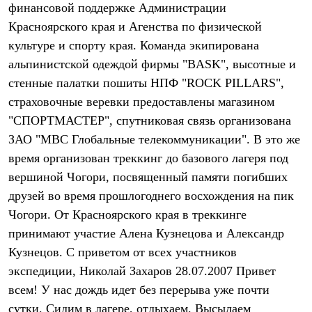
финансовой поддержке Администрации
Где купить
Красноярского края и Агенства по физической
культуре и спорту края. Команда экипирована
альпинистской одеждой фирмы "BASK", высотные и
стенные палатки пошиты НПФ "ROCK PILLARS",
страховочные веревки предоставлены магазином
"СПОРТМАСТЕР", спутниковая связь организована
ЗАО "МВС Глобальные телекоммуникации". В это же
время организован треккинг до базового лагеря под
вершиной Чогори, посвященный памяти погибших
друзей во время прошлогоднего восхождения на пик
Чогори. От Красноярского края в треккинге
принимают участие Алена Кузнецова и Александр
Кузнецов. С приветом от всех участников
экспедиции, Николай Захаров 28.07.2007 Привет
всем! У нас дождь идет без перерыва уже почти
сутки. Сидим в лагере, отдыхаем. Высылаем