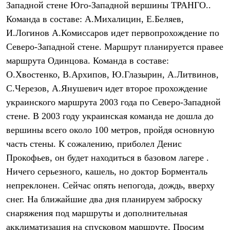
Западной стене Юго-Западной вершины ТРАНГО..
Рубашки
Футболки
Команда в составе: А.Михалицин, Е.Беляев,
Толстовки
И.Логинов А.Комиссаров идет первопрохождение по
Брюки
Северо-Западной стене. Маршрут планируется правее
Термобелье
Теплое термобелье
маршрута Одинцова. Команда в составе:
Среднее термобелье
О.Хвостенко, В.Архипов, Ю.Глазырин, А.Литвинов,
Легкое термобелье
Флисовая одежда
С.Черезов, А.Янушевич идет второе прохождение
Куртки
украинского маршрута 2003 года по Северо-Западной
Брюки
Детская одежда
стене. В 2003 году украинская команда не дошла до
Утепленная пухом
вершины всего около 100 метров, пройдя основную
Комбинезоны
часть стены. К сожалению, приболел Денис
Куртки
Брюки
Прокофьев, он будет находиться в базовом лагере .
Утепленная синтетикой
Ничего серьезного, кашель, но доктор Борменталь
Комбинезоны
Куртки
непреклонен. Сейчас опять непогода, дождь, вверху
Брюки
снег. На ближайшие два дня планируем заброску
Лёгкая одежда
снаряжения под маршруты и дополнительная
Футболки
Толстовки
акклиматизация на спусковом маршруте. Просим