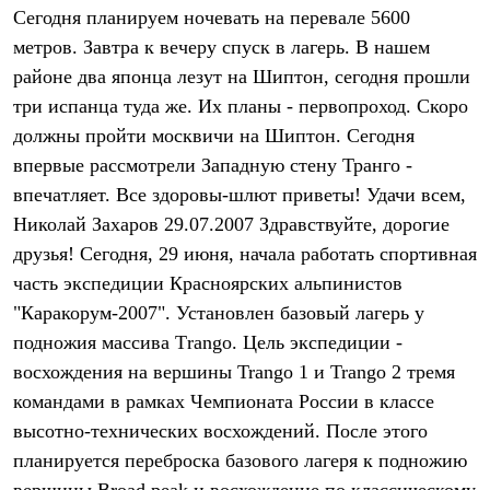
Тапочки
Сегодня планируем ночевать на перевале 5600
Чуни
Уход за обувью
метров. Завтра к вечеру спуск в лагерь. В нашем
Аксессуары
районе два японца лезут на Шиптон, сегодня прошли
Головные уборы
три испанца туда же. Их планы - первопроход. Скоро
Шапки
Балаклавы и маски
должны пройти москвичи на Шиптон. Сегодня
Кепки и бейсболки
впервые рассмотрели Западную стену Транго -
Повязки
Шарфы
впечатляет. Все здоровы-шлют приветы! Удачи всем,
Панамы
Николай Захаров 29.07.2007 Здравствуйте, дорогие
Перчатки и рукавицы
Перчатки
друзья! Сегодня, 29 июня, начала работать спортивная
Рукавицы
часть экспедиции Красноярских альпинистов
Носки
"Каракорум-2007". Установлен базовый лагерь у
Полезные аксессуары
Брелки
подножия массива Тrango. Цель экспедиции -
Ремни
восхождения на вершины Trango 1 и Trango 2 тремя
Шевроны
Опушки
командами в рамках Чемпионата России в классе
Термоковрики
высотно-технических восхождений. После этого
Уход за одеждой
В Арктику
планируется переброска базового лагеря к подножию
Коллекции