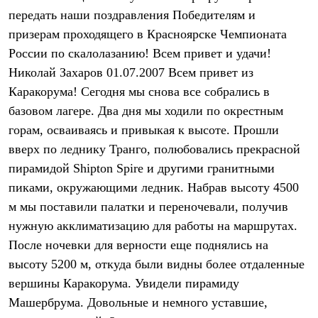
Брюки
передать наши поздравления Победителям и
Софтшелл одежда
Куртки
призерам проходящего в Красноярске Чемпионата
Флисовая одежда
России по скалолазанию! Всем привет и удачи!
Куртки
Брюки
Николай Захаров 01.07.2007 Всем привет из
Жилеты
Каракорума! Сегодня мы снова все собрались в
Комбинезоны
базовом лагере. Два дня мы ходили по окрестным
Термобелье
Комплект термобелья
горам, осваиваясь и привыкая к высоте. Прошли
Снаряжение
вверх по леднику Транго, полюбовались прекрасной
Палатки и тенты
Палатки
пирамидой Shipton Spire и другими гранитными
Тенты
пиками, окружающими ледник. Набрав высоту 4500
Аксессуары для палаток
Рюкзаки
м мы поставили палатки и переночевали, получив
Экспедиционные
нужную акклиматизацию для работы на маршрутах.
Легкоходные
После ночевки для верности еще поднялись на
Альпинистские
Городские
высоту 5200 м, откуда были видны более отдаленные
Аксессуары для рюкзаков
вершины Каракорума. Увидели пирамиду
Спальные мешки
Пуховые
Машербрума. Довольные и немного уставшие,
Комбинированные