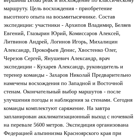
вершины Broad peak и восхождение по классическому
PEAK
маршруту. Цель восхождения - приобретение
ЗА ПОЛЯРНЫМ КРУГОМ
TREK
высотного опыта на восьмитысячнике. Состав
BASK kids
экспедиции: участники - Архипов Владимир, Беляев
CITY
BASK juno
Евгений, Глазырин Юрий, Комиссаров Алексей,
ИДЁМ В ПОХОД
Литвинов Андрей, Логинов Игорь, Михалицин
Дневник капитана
Александр, Прокофьев Денис, Хвостенко Олег,
Каталог дилеров
Компания
Черезов Сергей, Янушевич Александр, врач
Баск сегодня
экспедиции - Кухарев Александр, руководитель и
История
Отцы основатели
теренер команды - Захаров Николай Предварительно
Производство
намечены восхождения по Западной и Восточной
Баск в вашем городе
Контроль качества
стенам. Окончательный выбор маршутов - после
Технологии
улучшения погоды и наблюдения за стенами. Сегодня
Команда Баск
команды комплектуют саряжение. На завтра
Сотрудничество
Дилерам
запланирован акклиматизационный выход с ночевкой
Стать дилером
на перевале 5600 метров. Экспедиция организована
Корпоративным клиентам
Услуги
Федерацией альпинизма Красноярского края при
Медиа