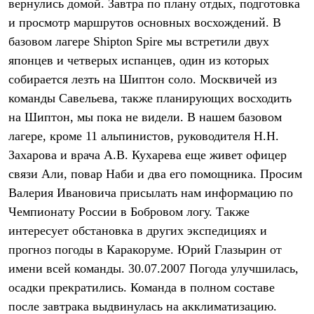
вернулись домой. Завтра по плану отдых, подготовка
С синтетическим утеплителем
и просмотр маршрутов основных восхождений. В
Аксессуары для спальников
Сумки и баулы
базовом лагере Shipton Spire мы встретили двух
Баулы
японцев и четверых испанцев, один из которых
Кошельки
Сумки
собирается лезть на Шиптон соло. Москвичей из
Гермомешки
команды Савельева, также планирующих восходить
Полезные аксессуары
Книги
на Шиптон, мы пока не видели. В нашем базовом
Еда
лагере, кроме 11 альпинистов, руководителя Н.Н.
Коврики
Захарова и врача А.В. Кухарева еще живет офицер
Обувь
Женская обувь
связи Али, повар Наби и два его помощника. Просим
Сапоги
Валерия Ивановича присылать нам информацию по
Ботинки
Мужская обувь
Чемпионату России в Бобровом логу. Также
Ботинки
интересует обстановка в других экспедициях и
Кроссовки
Сапоги
прогноз погоды в Каракоруме. Юрий Глазырин от
Гамаши и бахилы
имени всей команды. 30.07.2007 Погода улучшилась,
Гамаши
осадки прекратились. Команда в полном составе
Бахилы
Тапочки и чуни
после завтрака выдвинулась на акклиматизацию.