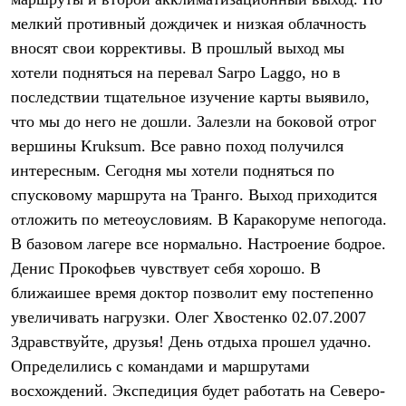
Термобелье
мелкий противный дождичек и низкая облачность
Теплое термобелье
Среднее термобелье
вносят свои коррективы. В прошлый выход мы
Легкое термобелье
хотели подняться на перевал Sarpo Laggo, но в
Лёгкая одежда
Футболки
последствии тщательное изучение карты выявило,
Рубашки
что мы до него не дошли. Залезли на боковой отрог
Толстовки
Брюки
вершины Kruksum. Все равно поход получился
Шорты
интересным. Сегодня мы хотели подняться по
Женская одежда
спусковому маршрута на Транго. Выход приходится
Утепленная пухом
Куртки
отложить по метеоусловиям. В Каракоруме непогода.
Брюки
В базовом лагере все нормально. Настроение бодрое.
Жилеты
Утепленная синтетикой
Денис Прокофьев чувствует себя хорошо. В
Куртки
ближаишее время доктор позволит ему постепенно
Брюки
увеличивать нагрузки. Олег Хвостенко 02.07.2007
Штормовая одежда
Куртки
Здравствуйте, друзья! День отдыха прошел удачно.
Софтшелл одежда
Определились с командами и маршрутами
Куртки
Брюки
восхождений. Экспедиция будет работать на Северо-
Лёгкая одежда