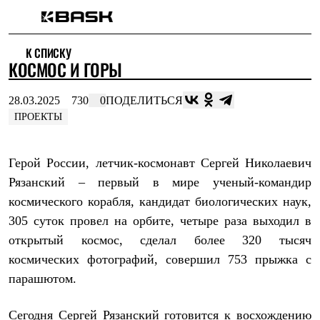
Каталог
К СПИСКУ
Интернет-магазин
КОСМОС И ГОРЫ
Мужская одежда
Утепленная пухом
Куртки
28.03.2025
730
0
ПОДЕЛИТЬСЯ
Брюки
ПРОЕКТЫ
Жилеты
Комбинезоны
Утепленная синтетикой
Герой России, летчик-космонавт Сергей Николаевич
Куртки
Брюки
Рязанский – первый в мире ученый-командир
Штормовая одежда
космического корабля, кандидат биологических наук,
Куртки
Брюки
305 суток провел на орбите, четыре раза выходил в
Софтшелл одежда
открытый космос, сделал более 320 тысяч
Куртки
Брюки
космических фотографий, совершил 753 прыжка с
Флисовая одежда
парашютом.
Куртки
Брюки
Жилеты
Сегодня Сергей Рязанский готовится к восхождению