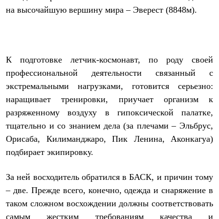
Термобелье
на высочайшую вершину мира – Эверест (8848м).
Теплое термобелье
Среднее термобелье
Легкое термобелье
Лёгкая одежда
Футболки
К подготовке летчик-космонавт, по роду своей
Рубашки
Толстовки
профессиональной деятельности связанный с
Брюки
экстремальными нагрузками, готовится серьезно:
Шорты
Женская одежда
наращивает тренировки, приучает организм к
Утепленная пухом
разряженному воздуху в гипоксической палатке,
Куртки
Брюки
тщательно и со знанием дела (за плечами – Эльбрус,
Жилеты
Орисаба, Килиманджаро, Пик Ленина, Аконкагуа)
Утепленная синтетикой
подбирает экипировку.
Куртки
Брюки
Штормовая одежда
За ней восходитель обратился в БАСК, и причин тому
Куртки
Софтшелл одежда
– две. Прежде всего, конечно, одежда и снаряжение в
Куртки
таком сложном восхождении должны соответствовать
Брюки
самым жестким требованиям качества и
Лёгкая одежда