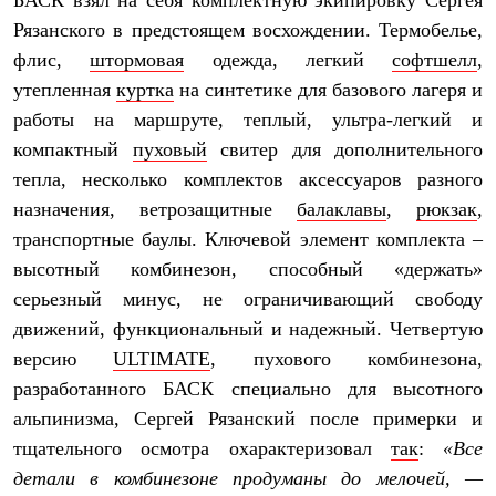
БАСК взял на себя комплектную экипировку Сергея
Брюки
Софтшелл одежда
Рязанского в предстоящем восхождении. Термобелье,
Куртки
флис,
штормовая
одежда, легкий
софтшелл
,
Флисовая одежда
утепленная
куртка
на синтетике для базового лагеря и
Куртки
Брюки
работы на маршруте, теплый, ультра-легкий и
Жилеты
компактный
пуховый
свитер для дополнительного
Комбинезоны
Термобелье
тепла, несколько комплектов аксессуаров разного
Комплект термобелья
назначения, ветрозащитные
балаклавы
,
рюкзак
,
Снаряжение
Палатки и тенты
транспортные баулы. Ключевой элемент комплекта –
Палатки
высотный комбинезон, способный «держать»
Тенты
серьезный минус, не ограничивающий свободу
Аксессуары для палаток
Рюкзаки
движений, функциональный и надежный. Четвертую
Экспедиционные
версию
ULTIMATE
, пухового комбинезона,
Легкоходные
Альпинистские
разработанного БАСК специально для высотного
Городские
альпинизма, Сергей Рязанский после примерки и
Аксессуары для рюкзаков
Спальные мешки
тщательного осмотра охарактеризовал
так
:
«Все
Пуховые
детали в комбинезоне продуманы до мелочей, —
Комбинированные