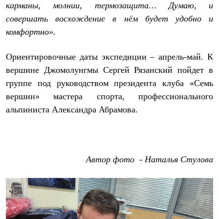
карманы, молнии, термозащита… Думаю, и
С синтетическим утеплителем
Аксессуары для спальников
совершать восхождение в нём будет удобно и
Сумки и баулы
комфортно».
Баулы
Кошельки
Сумки
Ориентировочные даты экспедиции – апрель-май. К
Гермомешки
вершине Джомолунгмы Сергей Рязанский пойдет в
Полезные аксессуары
Книги
группе под руководством президента клуба «Семь
Еда
вершин» мастера спорта, профессионального
Коврики
Обувь
альпиниста Александра Абрамова.
Женская обувь
Сапоги
Ботинки
Мужская обувь
Ботинки
Автор фото - Наталья Стулова
Кроссовки
Сапоги
Гамаши и бахилы
Гамаши
Бахилы
Тапочки и чуни