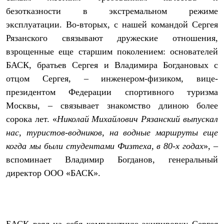
Рубашки
безотказности в экстремальном режиме
Футболки
эксплуатации. Во-вторых, с нашей командой Сергея
Толстовки
Брюки
Рязанского связывают дружеские отношения,
Термобелье
взрощенные еще старшим поколением: основателей
Теплое термобелье
БАСК, братьев Сергея и Владимира Богдановых с
Среднее термобелье
Легкое термобелье
отцом Сергея, – инженером-физиком, вице-
Флисовая одежда
президентом Федерации спортивного туризма
Куртки
Брюки
Москвы, – связывает знакомство длиною более
Детская одежда
сорока лет. «
Николай Михайлович Рязанский выпускал
Утепленная пухом
Комбинезоны
нас, туристов-водников, на водные маршруты еще
Куртки
когда мы были студентами Физтеха, в 80-х годах
», –
Брюки
вспоминает Владимир Богданов, генеральный
Утепленная синтетикой
Комбинезоны
директор ООО «БАСК».
Куртки
Брюки
Лёгкая одежда
Футболки
Толстовки