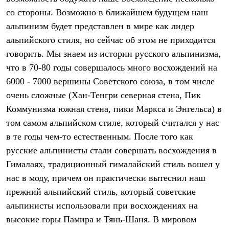
Термобелье
со стороны. Возможно в ближайшем будущем наш
Теплое термобелье
Среднее термобелье
альпинизм будет представлен в мире как лидер
Легкое термобелье
альпийского стиля, но сейчас об этом не приходится
Лёгкая одежда
Футболки
говорить. Мы знаем из истории русского альпинизма,
Рубашки
что в 70-80 годы совершалось много восхождений на
Толстовки
6000 - 7000 вершины Советского союза, в том числе
Брюки
Шорты
очень сложные (Хан-Тенгри северная стена, Пик
Женская одежда
Коммунизма южная стена, пики Маркса и Энгельса) в
Утепленная пухом
Куртки
том самом альпийском стиле, который считался у нас
Брюки
в те годы чем-то естественным. После того как
Жилеты
Утепленная синтетикой
русские альпинисты стали совершать восхождения в
Куртки
Гималаях, традиционный гималайский стиль вошел у
Брюки
нас в моду, причем он практически вытеснил наш
Штормовая одежда
Куртки
прежний альпийский стиль, который советские
Софтшелл одежда
альпинисты использовали при восхождениях на
Куртки
Брюки
высокие горы Памира и Тянь-Шаня. В мировом
Лёгкая одежда