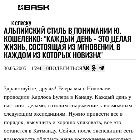
Каталог
К СПИСКУ
Интернет-магазин
АЛЬПИЙСКИЙ СТИЛЬ В ПОНИМАНИИ Ю.
Мужская одежда
Утепленная пухом
КОШЕЛЕНКО: "КАЖДЫЙ ДЕНЬ - ЭТО ЦЕЛАЯ
Куртки
ЖИЗНЬ, СОСТОЯЩАЯ ИЗ МГНОВЕНИЙ, В
Брюки
КАЖДОМ ИЗ КОТОРЫХ НОВИЗНА"
Жилеты
Комбинезоны
Утепленная синтетикой
30.05.2005
1594
0
ПОДЕЛИТЬСЯ
Куртки
Брюки
Штормовая одежда
Здравствуйте, друзья! Вчера мы с Николаем
Куртки
Брюки
проводили Карлоса Булера в Канаду. Каждый день у
Софтшелл одежда
нас занят делами, готовим снаряжение к возможным
Куртки
Брюки
следующим экспедициям. Нужно привести все в
Флисовая одежда
порядок, высушить и хорошо упаковать, все это
Куртки
останется в Катманду. Сейчас после экспедиции есть
Брюки
Жилеты
возможность обдумать наше восхождение несколько