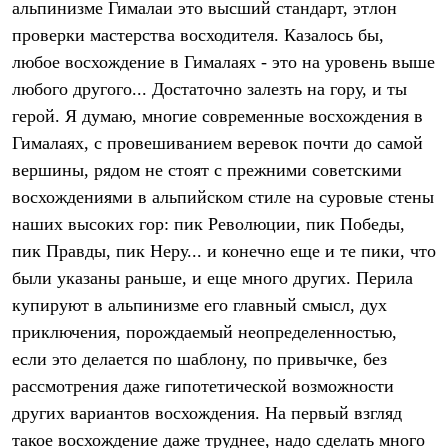
альпинизме Гималаи это высший стандарт, этлон
Рубашки
проверки мастерства восходителя. Казалось бы,
Футболки
Толстовки
любое восхождение в Гималаях - это на уровень выше
Брюки
любого другого... Достаточно залезть на гору, и ты
Термобелье
Теплое термобелье
герой. Я думаю, многие современные восхождения в
Среднее термобелье
Гималаях, с провешиванием веревок почти до самой
Легкое термобелье
Флисовая одежда
вершины, рядом не стоят с прежними советскими
Куртки
восхождениями в альпийском стиле на суровые стены
Брюки
наших высоких гор: пик Революции, пик Победы,
Детская одежда
Утепленная пухом
пик Правды, пик Неру... и конечно еще и те пики, что
Комбинезоны
были указаны раньше, и еще много других. Перила
Куртки
Брюки
купируют в альпинизме его главный смысл, дух
Утепленная синтетикой
приключения, порождаемый неопределенностью,
Комбинезоны
Куртки
если это делается по шаблону, по привычке, без
Брюки
рассмотрения даже гипотетической возможности
Лёгкая одежда
других вариантов восхождения. На первый взгляд
Футболки
Толстовки
такое восхождение даже труднее, надо сделать много