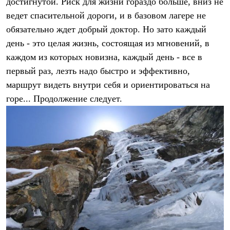
достигнутой. Риск для жизни гораздо больше, вниз не
С синтетическим утеплителем
ведет спасительной дороги, и в базовом лагере не
Аксессуары для спальников
Сумки и баулы
обязательно ждет добрый доктор. Но зато каждый
Баулы
день - это целая жизнь, состоящая из мгновений, в
Кошельки
Сумки
каждом из которых новизна, каждый день - все в
Гермомешки
первый раз, лезть надо быстро и эффективно,
Полезные аксессуары
маршрут видеть внутри себя и ориентироваться на
Книги
Еда
горе... Продолжение следует.
Коврики
Обувь
Женская обувь
Сапоги
Ботинки
Мужская обувь
Ботинки
Кроссовки
Сапоги
Гамаши и бахилы
Гамаши
Бахилы
Тапочки и чуни