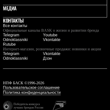
PEAK
МЕДИА
ЗА ПОЛЯРНЫМ КРУГОМ
TREK
BASK kids
КОНТАКТЫ
CITY
BASK juno
Все контакты
ИДЁМ В ПОХОД
Официальные каналы BASK о жизни и развитии бренда
Дневник капитана
Telegram
Youtube
Каталог дилеров
Odnoklassniki
Vkontakte
Компания
Rutube
Баск сегодня
Интернет-магазин, розничные продажи: новинки и акции
История
Telegram
Vkontakte
Отцы основатели
Odnoklassniki
Дзэн
Производство
Баск в вашем городе
Контроль качества
Технологии
Команда Баск
НПФ БАСК ©1996-2026
Сотрудничество
Пользовательское соглашение
Дилерам
Политика конфиденциальности
Стать дилером
Корпоративным клиентам
Победитель конкурса
Услуги
лучших брендов России
Медиа