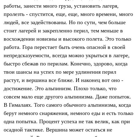
Брюки
работы, занести много груза, установить лагеря,
Софтшелл одежда
Куртки
пролезть - спустится, еще, еще, много времени, много
Флисовая одежда
людей, все задействованы. Но по сути, чем больше
Куртки
стоит лагерей и закрепленно перил, тем меньше в
Брюки
Жилеты
восхождении новизны и высокого полета. Это только
Комбинезоны
работа. Гора перестает быть очень опасной в своей
Термобелье
Комплект термобелья
непредсказуемости, всегда можно укрыться в лагере,
Снаряжение
быстро сбежав по перилам. Конечно, здорово, когда
Палатки и тенты
Палатки
твои шансы на успех по мере удлинения перил
Тенты
растут, и вершина все ближе. И наконец вот оно -
Аксессуары для палаток
достижение. Это альпинизм. Плохо только, что
Рюкзаки
Экспедиционные
совсем мало еще другого альпинизма. Даже попыток.
Легкоходные
В Гималаях. Того самого обычного альпинизма, когда
Альпинистские
Городские
берут немного снаряжения, немного еды и есть только
Аксессуары для рюкзаков
одна попытка. Процент успеха не так велик, как при
Спальные мешки
Пуховые
осадной тактике. Вершина может остаться не
Комбинированные