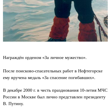
Брюки
Софтшелл одежда
Куртки
Флисовая одежда
Куртки
Брюки
Жилеты
Комбинезоны
Термобелье
Комплект термобелья
Снаряжение
Палатки и тенты
Награждён орденом «За личное мужество».
Палатки
Тенты
Аксессуары для палаток
После поисково-спасательных работ в Нефтегорске
Рюкзаки
Экспедиционные
ему вручена медаль «За спасение погибавших».
Легкоходные
Альпинистские
В декабре 2000 г. в честь празднования 10-летия МЧС
Городские
Аксессуары для рюкзаков
России в Москве был лично представлен президенту
Спальные мешки
В. Путину.
Пуховые
Комбинированные