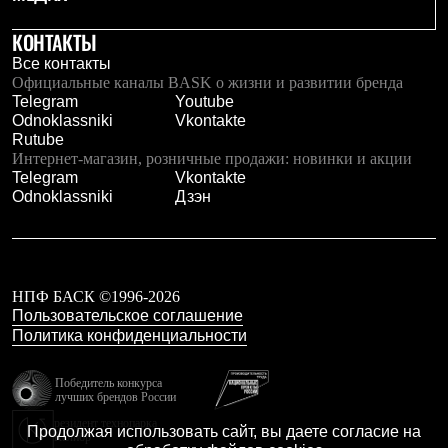
Тапочки
Чуни
КОНТАКТЫ
Уход за обувью
Аксессуары
Все контакты
Головные уборы
Официальные каналы BASK о жизни и развитии бренда
Шапки
Telegram
Youtube
Балаклавы и маски
Odnoklassniki
Vkontakte
Кепки и бейсболки
Rutube
Повязки
Интернет-магазин, розничные продажи: новинки и акции
Шарфы
Telegram
Vkontakte
Панамы
Odnoklassniki
Дзэн
Перчатки и рукавицы
Перчатки
Рукавицы
Носки
Полезные аксессуары
НПФ БАСК ©1996-2026
Брелки
Пользовательское соглашение
Ремни
Политика конфиденциальности
Шевроны
Опушки
Термоковрики
Победитель конкурса
лучших брендов России
Уход за одеждой
В Арктику
резидент технопарка
Продолжая использовать сайт, вы даете согласие на
Коллекции
Калибр