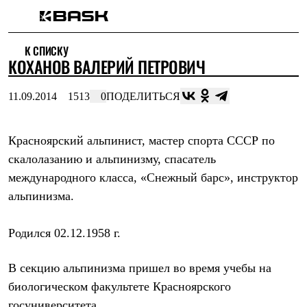
Каталог
К СПИСКУ
Интернет-магазин
КОХАНОВ ВАЛЕРИЙ ПЕТРОВИЧ
Мужская одежда
Утепленная пухом
Куртки
11.09.2014
1513
0
ПОДЕЛИТЬСЯ
Брюки
Жилеты
Комбинезоны
Красноярский альпинист, мастер спорта СССР по
Утепленная синтетикой
Куртки
скалолазанию и альпинизму, спасатель
Брюки
международного класса, «Снежный барс», инструктор
Штормовая одежда
Куртки
альпинизма.
Брюки
Софтшелл одежда
Родился 02.12.1958 г.
Куртки
Брюки
Флисовая одежда
В секцию альпинизма пришел во время учебы на
Куртки
биологическом факультете Красноярского
Брюки
Жилеты
госуниверситета.