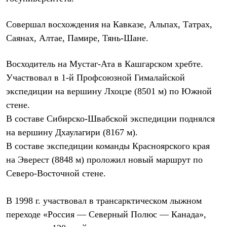
Термобелье
Теплое термобелье
Среднее термобелье
Совершал восхождения на Кавказе, Альпах, Татрах,
Легкое термобелье
Саянах, Алтае, Памире, Тянь-Шане.
Лёгкая одежда
Футболки
Рубашки
Восходитель на Мустаг-Ата в Кашгарском хребте.
Толстовки
Участвовал в 1-й Профсоюзной Гималайской
Брюки
Шорты
экспедиции на вершину Лхоцзе (8501 м) по Южной
Женская одежда
стене.
Утепленная пухом
В составе Сибирско-Швабской экспедиции поднялся
Куртки
Брюки
на вершину Дхаулагири (8167 м).
Жилеты
В составе экспедиции команды Красноярского края
Утепленная синтетикой
Куртки
на Эверест (8848 м) проложил новый маршрут по
Брюки
Северо-Восточной стене.
Штормовая одежда
Куртки
Софтшелл одежда
В 1998 г. участвовал в трансарктическом лыжном
Куртки
переходе «Россия — Северный Полюс — Канада»,
Брюки
Лёгкая одежда