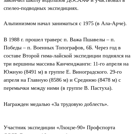
закончил школу водолазов ДОСААФ и участвовал в
Термобелье
спелео-подводных экспедициях.
Теплое термобелье
Среднее термобелье
Легкое термобелье
Альпинизмом начал заниматься с 1975 (в Ала-Арче).
Лёгкая одежда
Футболки
Рубашки
В 1988 г. прошел траверс п. Важа Пшавелы – п.
Толстовки
Победы – п. Военных Топографов, 6Б. Через год в
Брюки
Шорты
составе Второй гима-лайской экспедиции поднялся на
Женская одежда
три вершины массива Канченджанги: 11-го апреля на
Утепленная пухом
Куртки
Южную (8491 м) в группе Е. Виноградского. 29-го
Брюки
апреля на Главную (8586 м) и Среднюю (8478 м) с
Жилеты
Утепленная синтетикой
перемычки между ними (в группе В. Пастуха).
Куртки
Брюки
Награжден медалью «За трудовую доблесть».
Штормовая одежда
Куртки
Софтшелл одежда
Куртки
Участник экспедиции «Лхоцзе-90» Профспорта
Брюки
Лёгкая одежда