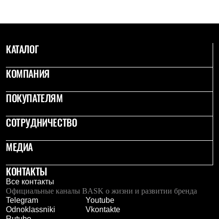
Брюки
Софтшелл одежда
Куртки
Флисовая одежда
Куртки
КАТАЛОГ
Брюки
Жилеты
Комбинезоны
КОМПАНИЯ
Термобелье
Комплект термобелья
ПОКУПАТЕЛЯМ
Снаряжение
Палатки и тенты
Палатки
СОТРУДНИЧЕСТВО
Тенты
Аксессуары для палаток
Рюкзаки
МЕДИА
Экспедиционные
Легкоходные
КОНТАКТЫ
Альпинистские
Городские
Все контакты
Аксессуары для рюкзаков
Официальные каналы BASK о жизни и развитии бренда
Спальные мешки
Telegram
Youtube
Пуховые
Odnoklassniki
Vkontakte
Комбинированные
Rutube