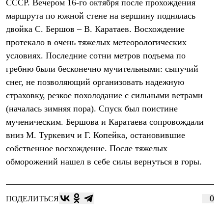
СССР. Вечером 16-го октября после прохождения
Рубашки
маршрута по южной стене на вершину поднялась
Футболки
Толстовки
двойка С. Бершов – В. Каратаев. Восхождение
Брюки
протекало в очень тяжелых метеорологических
Термобелье
Теплое термобелье
условиях. Последние сотни метров подъема по
Среднее термобелье
гребню были бесконечно мучительными: сыпучий
Легкое термобелье
снег, не позволяющий организовать надежную
Флисовая одежда
Куртки
страховку, резкое похолодание с сильными ветрами
Брюки
(началась зимняя пора). Спуск был поистине
Детская одежда
Утепленная пухом
мученическим. Бершова и Каратаева сопровождали
Комбинезоны
вниз М. Туркевич и Г. Копейка, остановившие
Куртки
Брюки
собственное восхождение. После тяжелых
Утепленная синтетикой
обморожений нашел в себе силы вернуться в горы.
Комбинезоны
Куртки
Брюки
Лёгкая одежда
ПОДЕЛИТЬСЯ
0
Футболки
Толстовки