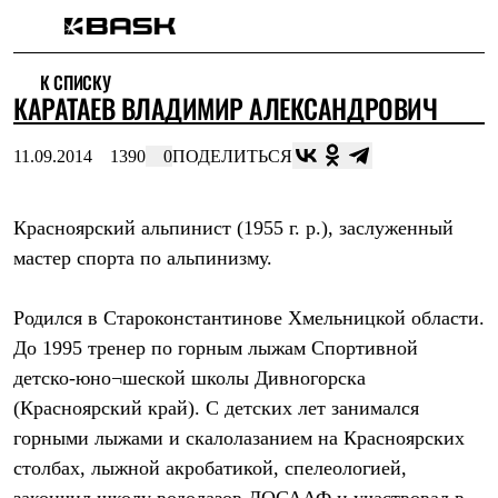
Каталог
К СПИСКУ
Интернет-магазин
КАРАТАЕВ ВЛАДИМИР АЛЕКСАНДРОВИЧ
Мужская одежда
Утепленная пухом
Куртки
11.09.2014
1390
0
ПОДЕЛИТЬСЯ
Брюки
Жилеты
Комбинезоны
Красноярский альпинист (1955 г. р.), заслуженный
Утепленная синтетикой
Куртки
мастер спорта по альпинизму.
Брюки
Штормовая одежда
Куртки
Родился в Староконстантинове Хмельницкой области.
Брюки
До 1995 тренер по горным лыжам Спортивной
Софтшелл одежда
детско-юно¬шеской школы Дивногорска
Куртки
Брюки
(Красноярский край). С детских лет занимался
Флисовая одежда
горными лыжами и скалолазанием на Красноярских
Куртки
Брюки
столбах, лыжной акробатикой, спелеологией,
Жилеты