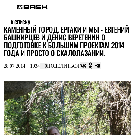
Каталог
К СПИСКУ
Интернет-магазин
КАМЕННЫЙ ГОРОД, ЕРГАКИ И МЫ - ЕВГЕНИЙ
Мужская одежда
Утепленная пухом
БАШКИРЦЕВ И ДЕНИС ВЕРЕТЕНИН О
Куртки
ПОДГОТОВКЕ К БОЛЬШИМ ПРОЕКТАМ 2014
Брюки
ГОДА И ПРОСТО О СКАЛОЛАЗАНИИ.
Жилеты
Комбинезоны
Утепленная синтетикой
28.07.2014
1934
0
ПОДЕЛИТЬСЯ
Куртки
Брюки
Штормовая одежда
Куртки
Брюки
Софтшелл одежда
Куртки
Брюки
Флисовая одежда
Куртки
Брюки
Жилеты