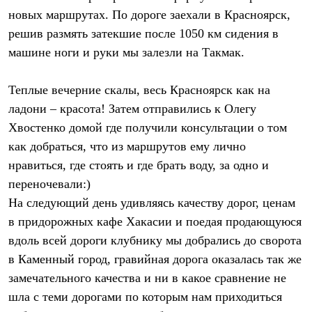
PEAK
новых маршрутах. По дороге заехали в Красноярск,
ЗА ПОЛЯРНЫМ КРУГОМ
решив размять затекшие после 1050 км сидения в
TREK
BASK kids
машине ноги и руки мы залезли на Такмак.
CITY
BASK juno
ИДЁМ В ПОХОД
Теплые вечерние скалы, весь Красноярск как на
Дневник капитана
ладони – красота! Затем отправились к Олегу
Каталог дилеров
Компания
Хвостенко домой где получили консультации о том
Баск сегодня
как добраться, что из маршрутов ему лично
История
нравиться, где стоять и где брать воду, за одно и
Отцы основатели
Производство
переночевали:)
Баск в вашем городе
На следующий день удивляясь качеству дорог, ценам
Контроль качества
Технологии
в придорожных кафе Хакасии и поедая продающуюся
Команда Баск
вдоль всей дороги клубнику мы добрались до сворота
Сотрудничество
в Каменный город, гравийная дорога оказалась так же
Дилерам
Стать дилером
замечательного качества и ни в какое сравнение не
Корпоративным клиентам
шла с теми дорогами по которым нам приходиться
Услуги
Медиа