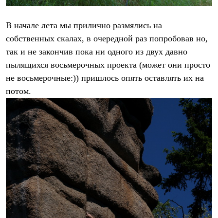
Рубашки
Футболки
В начале лета мы прилично размялись на
Толстовки
Брюки
собственных скалах, в очередной раз попробовав но,
Термобелье
так и не закончив пока ни одного из двух давно
Теплое термобелье
Среднее термобелье
пылящихся восьмерочных проекта (может они просто
Легкое термобелье
не восьмерочные:)) пришлось опять оставлять их на
Флисовая одежда
потом.
Куртки
Брюки
Детская одежда
Утепленная пухом
Комбинезоны
Куртки
Брюки
Утепленная синтетикой
Комбинезоны
Куртки
Брюки
Лёгкая одежда
Футболки
Толстовки