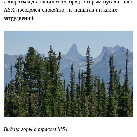
добираться до наших скал, брод которым пугали, наш
Где купить
ASX преодолел спокойно, не испытав ни каких
затруднений.
Вид на горы с трассы М54