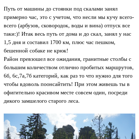
Путь от машины до стоянки под скалами занял
примерно час, это с учетом, что несли мы кучу всего-
всего (арбузов, сковородок, воды и вина) отпуск все
таки:)! Итак весь путь от дома и до скал, занял у нас
1,5 дня и составил 1700 км, плюс час пешком,
бешенной собаке не крюк!
Район превзошел все ожидания, гранитные столбы с
большим количеством отлично пробитых маршрутов,
6б, 6с,7а,7б категорий, как раз то что нужно для того
чтобы вдоволь поонсайтить! При этом живешь ты в
офигительно красивом месте совсем один, посреди
дикого замшелого старого леса.