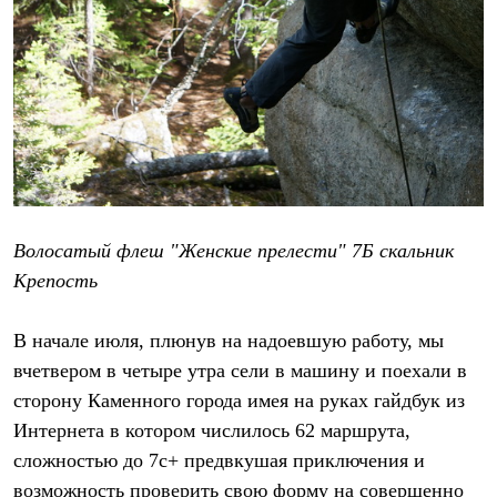
Тапочки
Чуни
Уход за обувью
Аксессуары
Головные уборы
Шапки
Балаклавы и маски
Кепки и бейсболки
Повязки
Шарфы
Панамы
Перчатки и рукавицы
Волосатый флеш "Женские прелести" 7Б скальник
Перчатки
Рукавицы
Крепость
Носки
Полезные аксессуары
В начале июля, плюнув на надоевшую работу, мы
Брелки
Ремни
вчетвером в четыре утра сели в машину и поехали в
Шевроны
сторону Каменного города имея на руках гайдбук из
Опушки
Термоковрики
Интернета в котором числилось 62 маршрута,
Уход за одеждой
сложностью до 7с+ предвкушая приключения и
В Арктику
Коллекции
возможность проверить свою форму на совершенно