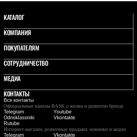
Термобелье
Теплое термобелье
Среднее термобелье
КАТАЛОГ
Легкое термобелье
Лёгкая одежда
КОМПАНИЯ
Футболки
Рубашки
Толстовки
ПОКУПАТЕЛЯМ
Брюки
Шорты
Женская одежда
СОТРУДНИЧЕСТВО
Утепленная пухом
Куртки
МЕДИА
Брюки
Жилеты
Утепленная синтетикой
КОНТАКТЫ
Куртки
Все контакты
Брюки
Официальные каналы BASK о жизни и развитии бренда
Штормовая одежда
Telegram
Youtube
Куртки
Odnoklassniki
Vkontakte
Софтшелл одежда
Rutube
Куртки
Интернет-магазин, розничные продажи: новинки и акции
Брюки
Telegram
Vkontakte
Лёгкая одежда