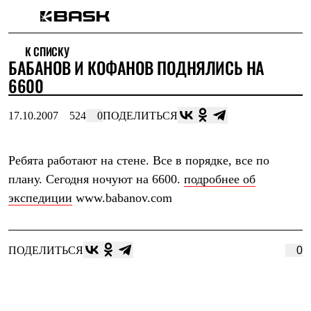
Каталог
К СПИСКУ
Интернет-магазин
БАБАНОВ И КОФАНОВ ПОДНЯЛИСЬ НА
Мужская одежда
Утепленная пухом
6600
Куртки
Брюки
17.10.2007
524
0
ПОДЕЛИТЬСЯ
Жилеты
Комбинезоны
Утепленная синтетикой
Куртки
Ребята работают на стене. Все в порядке, все по
Брюки
плану. Сегодня ночуют на 6600.
подробнее об
Штормовая одежда
экспедиции
www.babanov.com
Куртки
Брюки
Софтшелл одежда
Куртки
ПОДЕЛИТЬСЯ
0
Брюки
Флисовая одежда
Куртки
Брюки
Жилеты