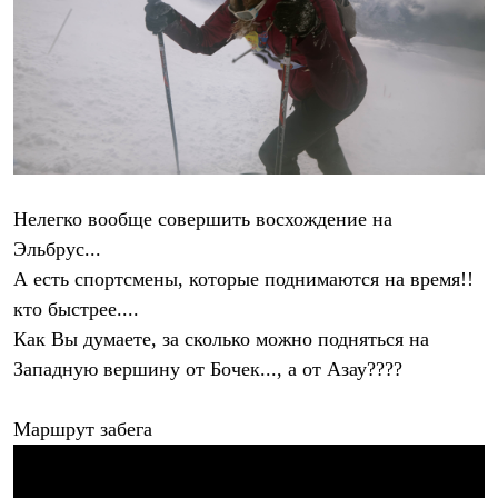
Рубашки
Футболки
Толстовки
Брюки
Термобелье
Теплое термобелье
Среднее термобелье
Легкое термобелье
Флисовая одежда
Куртки
Нелегко вообще совершить восхождение на
Брюки
Эльбрус...
Детская одежда
Утепленная пухом
А есть спортсмены, которые поднимаются на время!!
Комбинезоны
кто быстрее....
Куртки
Брюки
Как Вы думаете, за сколько можно подняться на
Утепленная синтетикой
Западную вершину от Бочек..., а от Азау????
Комбинезоны
Куртки
Брюки
Маршрут забега
Лёгкая одежда
Футболки
Толстовки