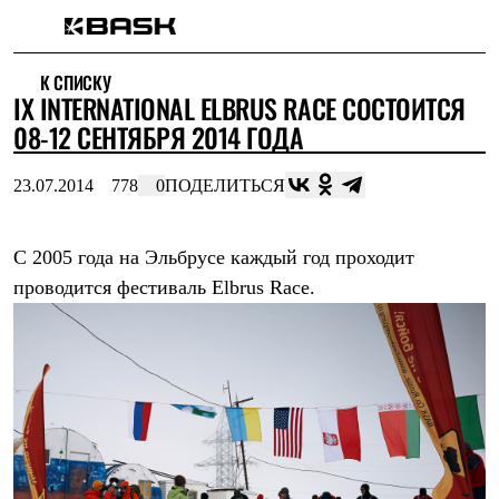
Каталог
К СПИСКУ
Интернет-магазин
IX INTERNATIONAL ELBRUS RACE СОСТОИТСЯ
Мужская одежда
Утепленная пухом
08-12 СЕНТЯБРЯ 2014 ГОДА
Куртки
Брюки
23.07.2014
778
0
ПОДЕЛИТЬСЯ
Жилеты
Комбинезоны
Утепленная синтетикой
Куртки
C 2005 года на Эльбрусе каждый год проходит
Брюки
проводится фестиваль Elbrus Race.
Штормовая одежда
Куртки
Брюки
Софтшелл одежда
Куртки
Брюки
Флисовая одежда
Куртки
Брюки
Жилеты