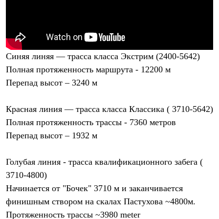
Брюки
Софтшелл одежда
Куртки
Флисовая одежда
Куртки
Брюки
Синяя линяя —
трасса класса Экстрим
(2400-5642)
Жилеты
Комбинезоны
Полная протяженность маршрута - 12200 м
Термобелье
Перепад высот – 3240 м
Комплект термобелья
Снаряжение
Палатки и тенты
Красная линия —
трасса класса Классика
( 3710-5642)
Палатки
Полная протяженность трассы - 7360 метров
Тенты
Аксессуары для палаток
Перепад высот – 1932 м
Рюкзаки
Экспедиционные
Легкоходные
Голубая линия -
трасса квалификационного забега
(
Альпинистские
3710-4800)
Городские
Начинается от "Бочек" 3710 м и заканчивается
Аксессуары для рюкзаков
Спальные мешки
финишным створом на скалах Пастухова ~4800м.
Пуховые
Протяженность трассы ~3980 meter
Комбинированные