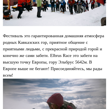
Термобелье
Теплое термобелье
Среднее термобелье
Легкое термобелье
Лёгкая одежда
Футболки
Рубашки
Толстовки
Фестиваль это гарантированная домашняя атмосфера
Брюки
родных Кавказских гор, приятное общение с
Шорты
Женская одежда
приятными людьми, с прекрасной природой горой и
Утепленная пухом
конечно же сами забеги. Elbrus Race это забеги на
Куртки
высшую точку Европы, гору Эльбрус 5642м. В
Брюки
Жилеты
Европе выше не бегают! Присоединяйтесь, мы рады
Утепленная синтетикой
всем!
Куртки
Брюки
Штормовая одежда
Куртки
Софтшелл одежда
Куртки
Брюки
Лёгкая одежда