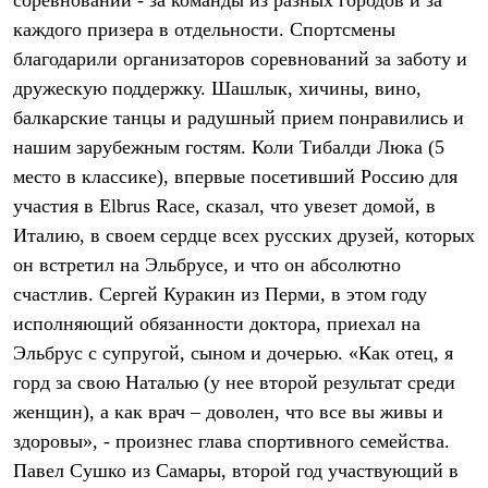
соревнований - за команды из разных городов и за
PEAK
каждого призера в отдельности. Спортсмены
ЗА ПОЛЯРНЫМ КРУГОМ
TREK
благодарили организаторов соревнований за заботу и
BASK kids
дружескую поддержку. Шашлык, хичины, вино,
CITY
BASK juno
балкарские танцы и радушный прием понравились и
ИДЁМ В ПОХОД
нашим зарубежным гостям. Коли Тибалди Люка (5
Дневник капитана
место в классике), впервые посетивший Россию для
Каталог дилеров
Компания
участия в Elbrus Race, сказал, что увезет домой, в
Баск сегодня
Италию, в своем сердце всех русских друзей, которых
История
Отцы основатели
он встретил на Эльбрусе, и что он абсолютно
Производство
счастлив. Сергей Куракин из Перми, в этом году
Баск в вашем городе
Контроль качества
исполняющий обязанности доктора, приехал на
Технологии
Эльбрус с супругой, сыном и дочерью. «Как отец, я
Команда Баск
горд за свою Наталью (у нее второй результат среди
Сотрудничество
Дилерам
женщин), а как врач – доволен, что все вы живы и
Стать дилером
здоровы», - произнес глава спортивного семейства.
Корпоративным клиентам
Услуги
Павел Сушко из Самары, второй год участвующий в
Медиа