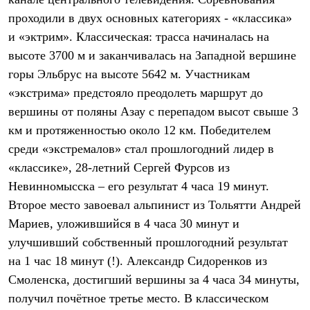
Термобелье
проходили в двух основных категориях - «классика»
Теплое термобелье
Среднее термобелье
и «эктрим». Классическая: трасса начиналась на
Легкое термобелье
высоте 3700 м и заканчивалась на Западной вершине
Лёгкая одежда
Футболки
горы Эльбрус на высоте 5642 м. Участникам
Рубашки
«экстрима» предстояло преодолеть маршрут до
Толстовки
Брюки
вершины от поляны Азау с перепадом высот свыше 3
Шорты
км и протяженностью около 12 км. Победителем
Женская одежда
среди «экстремалов» стал прошлогодний лидер в
Утепленная пухом
Куртки
«классике», 28-летний Сергей Фурсов из
Брюки
Невинномысска – его результат 4 часа 19 минут.
Жилеты
Утепленная синтетикой
Второе место завоевал альпинист из Тольятти Андрей
Куртки
Мариев, уложившийся в 4 часа 30 минут и
Брюки
улучшивший собственный прошлогодний результат
Штормовая одежда
Куртки
на 1 час 18 минут (!). Александр Сидоренков из
Софтшелл одежда
Смоленска, достигший вершины за 4 часа 34 минуты,
Куртки
Брюки
получил почётное третье место. В классическом
Лёгкая одежда