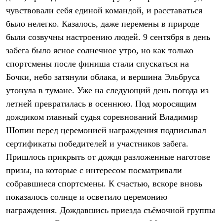
Брюки
чувствовали себя единой командой, и расставаться
Софтшелл одежда
Куртки
было нелегко. Казалось, даже перемены в природе
Флисовая одежда
были созвучны настроению людей. 9 сентября в день
Куртки
Брюки
забега было ясное солнечное утро, но как только
Жилеты
спортсмены после финиша стали спускаться на
Комбинезоны
Бочки, небо затянули облака, и вершина Эльбруса
Термобелье
Комплект термобелья
утонула в тумане. Уже на следующий день погода из
Снаряжение
летней превратилась в осеннюю. Под моросящим
Палатки и тенты
Палатки
дождиком главный судья соревнований Владимир
Тенты
Шопин перед церемонией награждения подписывал
Аксессуары для палаток
Рюкзаки
сертификаты победителей и участников забега.
Экспедиционные
Пришлось прикрыть от дождя разложенные наготове
Легкоходные
призы, на которые с интересом посматривали
Альпинистские
Городские
собравшиеся спортсмены. К счастью, вскоре вновь
Аксессуары для рюкзаков
показалось солнце и осветило церемонию
Спальные мешки
Пуховые
награждения. Дождавшись приезда съёмочной группы
Комбинированные