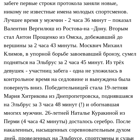
забеге первые строки протокола заняли новые,
Рубашки
Футболки
никому не известные имена молодых спортсменов.
Толстовки
Лучшее время у мужчин - 2 часа 36 минут – показал
Брюки
Валентин Вергилюш из Ростова-на –Дону. Вторым
Термобелье
Теплое термобелье
стал Антон Прощенко из Омска, добежавший до
Среднее термобелье
вершины за 2 часа 43 минуты. Москвич Михаил
Легкое термобелье
Флисовая одежда
Климов, в упорной борьбе завоевавший бронзу, сумел
Куртки
подняться на Эльбрус за 2 часа 45 минут. Из трёх
Брюки
Детская одежда
девушек - участниц забега - одна не уложилась в
Утепленная пухом
контрольное время на седловине и вынуждена была
Комбинезоны
повернуть вниз. Победительницей стала 19-летняя
Куртки
Брюки
Мария Хитрикова из Днепропетровска, поднявшаяся
Утепленная синтетикой
на Эльбрус за 3 часа 48 минут (!) и обогнавшая
Комбинезоны
Куртки
многих мужчин. 26-летней Наталье Куракиной из
Брюки
Перми (4 часа 42 минуты) досталось серебро. После
Лёгкая одежда
накаленных, насыщенных соревновательным духом
Футболки
Толстовки
дней, проведенных на Эльбрусе, спортсмены и судьи