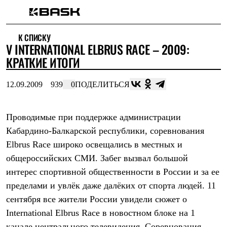
Каталог
К СПИСКУ
Интернет-магазин
V INTERNATIONAL ELBRUS RACE – 2009:
Мужская одежда
Утепленная пухом
КРАТКИЕ ИТОГИ
Куртки
Брюки
12.09.2009
939
0
ПОДЕЛИТЬСЯ
Жилеты
Комбинезоны
Утепленная синтетикой
Куртки
Проводимые при поддержке администрации
Брюки
Кабардино-Балкарской республики, соревнования
Штормовая одежда
Elbrus Race широко освещались в местных и
Куртки
Брюки
общероссийских СМИ. Забег вызвал большой
Софтшелл одежда
интерес спортивной общественности в России и за ее
Куртки
Брюки
пределами и увлёк даже далёких от спорта людей. 11
Флисовая одежда
сентября все жители России увидели сюжет о
Куртки
Брюки
International Elbrus Race в новостном блоке на 1
Жилеты
канале центрального телевидения. Соревнования