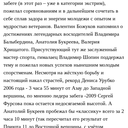
забеге (в этот раз – уже в категории экстрим),
Где купить
пожелал соревнованиям и в дальнейшем сочетать в
себе сплав задора и энергии молодежи с опытом и
мудростью ветеранов. Валентин Божуков напомнил о
достижениях легендарных восходителей Владимира
Балыбердина, Анатолия Букреева, Валерия
Хрищатого. Присутствующий тут же заслуженный
мастер спорта, гималаец Владимир Шопин поддержал
тему и пожелал новых успехов нынешним молодым
спорстменам. Несмотря на жёсткую борьбу и
настоящий накал страстей, рекорд Дениса Урубко
2006 года - 3 часа 55 минут от Азау до Западной
вершины, по мнению лидера забега -2009 Сергей
Фурсова пока остается недосягаемой высотой. А
Анатолий Букреев пробежал бы «классику» всего за 2
часа 10 минут (так пересчитал его результат от
Приюта 11 до Восточной вершины, с учётом