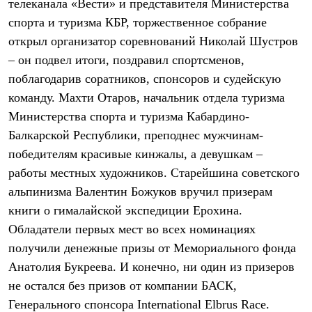
телеканала «Вести» и представителя Министерства
С синтетическим утеплителем
спорта и туризма КБР, торжественное собрание
Аксессуары для спальников
Сумки и баулы
открыл организатор соревнований Николай Шустров
Баулы
– он подвел итоги, поздравил спортсменов,
Кошельки
Сумки
поблагодарив соратников, спонсоров и судейскую
Гермомешки
команду. Махти Отаров, начальник отдела туризма
Полезные аксессуары
Книги
Министерства спорта и туризма Кабардино-
Еда
Балкарской Республики, преподнес мужчинам-
Коврики
победителям красивые кинжалы, а девушкам –
Обувь
Женская обувь
работы местных художников. Старейшина советского
Сапоги
альпинизма Валентин Божуков вручил призерам
Ботинки
Мужская обувь
книги о гималайской экспедиции Ерохина.
Ботинки
Обладатели первых мест во всех номинациях
Кроссовки
Сапоги
получили денежные призы от Мемориального фонда
Гамаши и бахилы
Анатолия Букреева. И конечно, ни один из призеров
Гамаши
не остался без призов от компании БАСК,
Бахилы
Тапочки и чуни
Генерального спонсора International Elbrus Race.