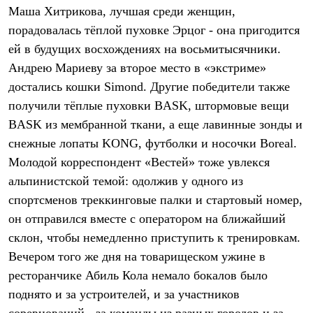
Тапочки
Маша Хитрикова, лучшая среди женщин,
Чуни
Уход за обувью
порадовалась тёплой пуховке Эрцог - она пригодится
Аксессуары
ей в будущих восхождениях на восьмитысячники.
Головные уборы
Андрею Мариеву за второе место в «экстриме»
Шапки
Балаклавы и маски
достались кошки Simond. Другие победители также
Кепки и бейсболки
получили тёплые пуховки BASK, штормовые вещи
Повязки
Шарфы
BASK из мембранной ткани, а еще лавинные зонды и
Панамы
снежные лопаты KONG, футболки и носочки Boreal.
Перчатки и рукавицы
Перчатки
Молодой корреспондент «Вестей» тоже увлекся
Рукавицы
альпинистской темой: одолжив у одного из
Носки
спортсменов треккинговые палки и стартовый номер,
Полезные аксессуары
Брелки
он отправился вместе с оператором на ближайший
Ремни
склон, чтобы немедленно приступить к тренировкам.
Шевроны
Опушки
Вечером того же дня на товарищеском ужине в
Термоковрики
ресторанчике Абиль Кола немало бокалов было
Уход за одеждой
В Арктику
поднято и за устроителей, и за участников
Коллекции